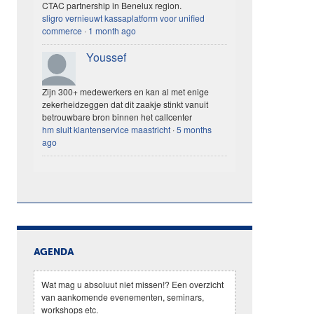
CTAC partnership in Benelux region.
sligro vernieuwt kassaplatform voor unified
commerce
·
1 month ago
Youssef
Zijn 300+ medewerkers en kan al met enige
zekerheidzeggen dat dit zaakje stinkt vanuit
betrouwbare bron binnen het callcenter
hm sluit klantenservice maastricht
·
5 months
ago
AGENDA
Wat mag u absoluut niet missen!? Een overzicht
van aankomende evenementen, seminars,
workshops etc.