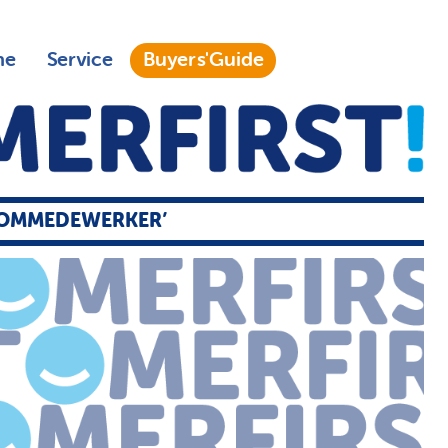
ne
Service
Buyers'Guide
OOMMEDEWERKER’