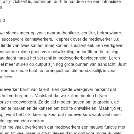
r, altijd zichzelf is, autonoom durft te handelen en een intrinsieke
t.
3.0
n we steeds meer op zoek naar authentieke, eerlijke, betrouwbare,
en succesvolle kenniswerkers. Ik spreek over de medewerker 3.0.
 liefde van twee kanten moet komen is essentieel. Een werkgever
rker de ruimte geeft voor ontwikkeling en faciliteert in training,
 aandacht maakt het verschil in medewerkerbevlogenheid. Leren
eel meer sturen op output zijn nog grote punten van aandacht. Juist
t een maximale haal- en brengcultuur, die noodzakelijk is voor
succes.
ewerker barst van talent. Een goede werkgever herkent dat
ls het verborgen is. Vaststaat dat we zullen moeten blijven
n onze medewerkers. Ze de tijd moeten geven om te groeien, de
ten te maken en de kansen om zich te ontwikkelen. Maak tijd vrij
og, want het blijkt keer op keer dat medewerkers vaak veel meer
eidinggevenden denken.
is het me vaak overkomen dat medewerkers een nieuwe functie met
n en tot veel meer in staat bleken dan ik ooit voor mogelijk hield.