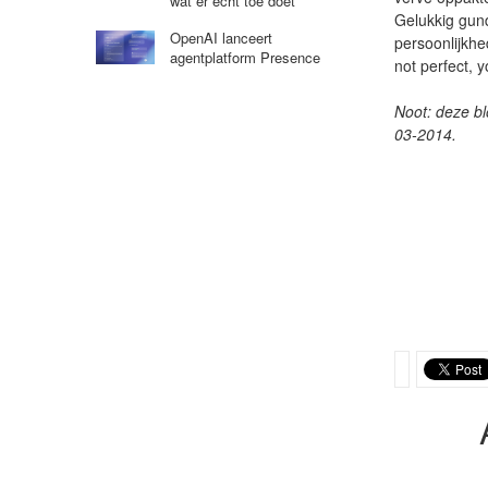
wat er echt toe doet’
Gelukkig gund
OpenAI lanceert
persoonlijkhe
agentplatform Presence
not perfect, 
Noot: deze b
03-2014.