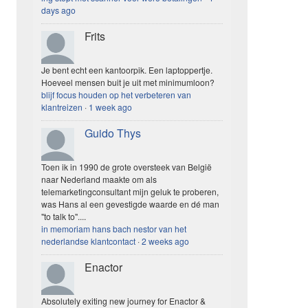
days ago
Frits
Je bent echt een kantoorpik. Een laptoppertje.
Hoeveel mensen buit je uit met minimumloon?
blijf focus houden op het verbeteren van
klantreizen
·
1 week ago
Guido Thys
Toen ik in 1990 de grote oversteek van België
naar Nederland maakte om als
telemarketingconsultant mijn geluk te proberen,
was Hans al een gevestigde waarde en dé man
"to talk to"....
in memoriam hans bach nestor van het
nederlandse klantcontact
·
2 weeks ago
Enactor
Absolutely exiting new journey for Enactor &