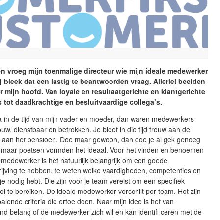
n vroeg mijn toenmalige directeur wie mijn ideale medewerker
j bleek dat een lastig te beantwoorden vraag. Allerlei beelden
 mijn hoofd. Van loyale en resultaatgerichte en klantgerichte
tot daadkrachtige en besluitvaardige collega’s.
ga in de tijd van mijn vader en moeder, dan waren medewerkers
rouw, dienstbaar en betrokken. Je bleef in die tijd trouw aan de
t aan het pensioen. Doe maar gewoon, dan doe je al gek genoeg
en, maar poetsen vormden het ideaal. Voor het vinden en benoemen
medewerker is het natuurlijk belangrijk om een goede
rijving te hebben, te weten welke vaardigheden, competenties en
je nodig hebt. Die zijn voor je team vereist om een specifiek
el te bereiken. De ideale medewerker verschilt per team. Het zijn
alende criteria die ertoe doen. Naar mijn idee is het van
d belang of de medewerker zich wil en kan identifi ceren met de