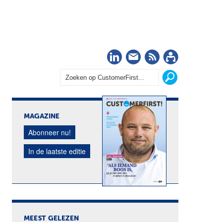
LinkedIn
Nieuwsbrief
RSS
Abonn
MAGAZINE
Abonneer nu!
In de laatste editie
MEEST GELEZEN