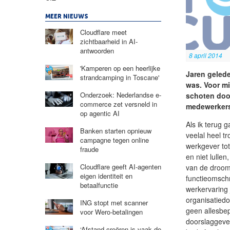
MEER NIEUWS
Cloudflare meet
zichtbaarheid in AI-
antwoorden
8 april 2014
'Kamperen op een heerlijke
Jaren gelede
strandcamping in Toscane'
was. Voor mi
Onderzoek: Nederlandse e-
schoten door
commerce zet versneld in
medewerkers 
op agentic AI
Als ik terug 
Banken starten opnieuw
veelal heel t
campagne tegen online
werkgever to
fraude
en niet lull
Cloudflare geeft AI-agenten
van de droom
eigen identiteit en
functieomsch
betaalfunctie
werkervaring 
organisatiedo
ING stopt met scanner
geen allesbep
voor Wero-betalingen
doorslaggeven
‘Afstand creëren is vaak de