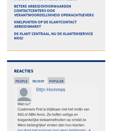
BETERE ARBEIDSVOORWAARDEN
CONTACTCENTERS OOK
VERANTWOORDELIJKHEID OPDRACHTGEVERS
KNELPUNTEN OP DE KLANTCONTACT
ARBEIDSMARKT
DE KLANT CENTRAAL, NU DE KLANTENSERVICE
NOG!
REACTIES
PEOPLE
RECENT
POPULAR
Stijn Hommes
Wat nu?
Customers First is blijkbaar niet het motto van
ING of ABN Amro. Ze heffen veilige en
toegankelijke betaalmethoden op omdat ze
Wero belangrijker vinden dan hun klanten.
ing stopt met scanner voor wero betalingen
·
4