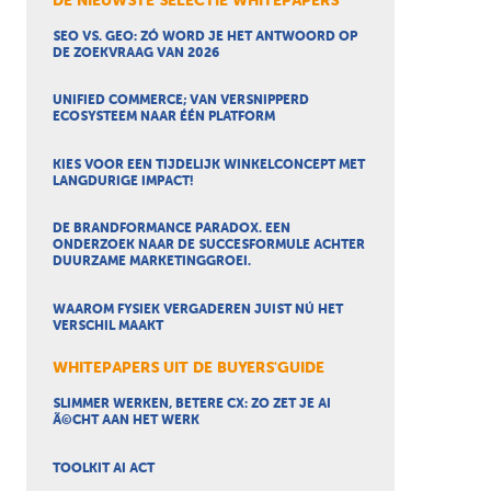
DE NIEUWSTE SELECTIE WHITEPAPERS
SEO VS. GEO: ZÓ WORD JE HET ANTWOORD OP
DE ZOEKVRAAG VAN 2026
UNIFIED COMMERCE; VAN VERSNIPPERD
ECOSYSTEEM NAAR ÉÉN PLATFORM
KIES VOOR EEN TIJDELIJK WINKELCONCEPT MET
LANGDURIGE IMPACT!
DE BRANDFORMANCE PARADOX. EEN
ONDERZOEK NAAR DE SUCCESFORMULE ACHTER
DUURZAME MARKETINGGROEI.
WAAROM FYSIEK VERGADEREN JUIST NÚ HET
VERSCHIL MAAKT
WHITEPAPERS UIT DE BUYERS'GUIDE
SLIMMER WERKEN, BETERE CX: ZO ZET JE AI
Ã©CHT AAN HET WERK
TOOLKIT AI ACT