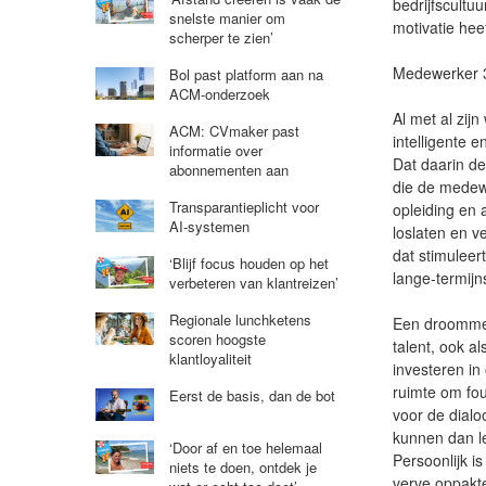
bedrijfscultuu
snelste manier om
motivatie heef
scherper te zien’
Medewerker 
Bol past platform aan na
ACM-onderzoek
Al met al zij
ACM: CVmaker past
intelligente 
informatie over
Dat daarin de
abonnementen aan
die de medewe
Transparantieplicht voor
opleiding en
AI-systemen
loslaten en v
dat stimuleer
‘Blijf focus houden op het
lange-termijn
verbeteren van klantreizen’
Regionale lunchketens
Een droommed
scoren hoogste
talent, ook a
klantloyaliteit
investeren i
ruimte om fou
Eerst de basis, dan de bot
voor de dialo
kunnen dan l
‘Door af en toe helemaal
Persoonlijk 
niets te doen, ontdek je
verve oppakte