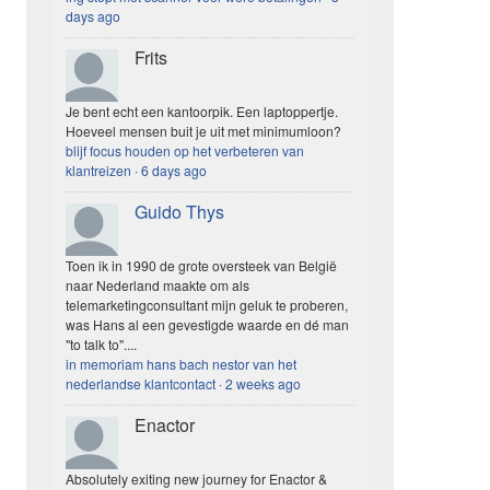
days ago
Frits
Je bent echt een kantoorpik. Een laptoppertje.
Hoeveel mensen buit je uit met minimumloon?
blijf focus houden op het verbeteren van
klantreizen
·
6 days ago
Guido Thys
Toen ik in 1990 de grote oversteek van België
naar Nederland maakte om als
telemarketingconsultant mijn geluk te proberen,
was Hans al een gevestigde waarde en dé man
"to talk to"....
in memoriam hans bach nestor van het
nederlandse klantcontact
·
2 weeks ago
Enactor
Absolutely exiting new journey for Enactor &