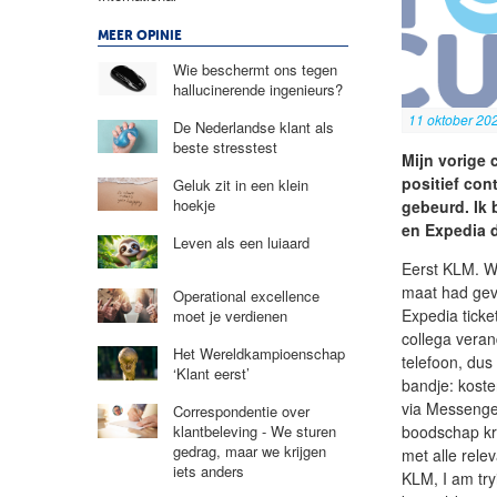
MEER OPINIE
Wie beschermt ons tegen
hallucinerende ingenieurs?
11 oktober 20
De Nederlandse klant als
beste stresstest
Mijn vorige
positief con
Geluk zit in een klein
hoekje
gebeurd. Ik 
en Expedia de
Leven als een luiaard
Eerst KLM. W
maat had gevo
Operational excellence
Expedia ticke
moet je verdienen
collega veran
Het Wereldkampioenschap
telefoon, du
‘Klant eerst’
bandje: kost
via Messenge
Correspondentie over
boodschap kri
klantbeleving - We sturen
gedrag, maar we krijgen
met alle relev
iets anders
KLM, I am try