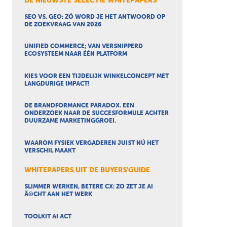
DE NIEUWSTE SELECTIE WHITEPAPERS
SEO VS. GEO: ZÓ WORD JE HET ANTWOORD OP
DE ZOEKVRAAG VAN 2026
UNIFIED COMMERCE; VAN VERSNIPPERD
ECOSYSTEEM NAAR ÉÉN PLATFORM
KIES VOOR EEN TIJDELIJK WINKELCONCEPT MET
LANGDURIGE IMPACT!
DE BRANDFORMANCE PARADOX. EEN
ONDERZOEK NAAR DE SUCCESFORMULE ACHTER
DUURZAME MARKETINGGROEI.
WAAROM FYSIEK VERGADEREN JUIST NÚ HET
VERSCHIL MAAKT
WHITEPAPERS UIT DE BUYERS'GUIDE
SLIMMER WERKEN, BETERE CX: ZO ZET JE AI
Ã©CHT AAN HET WERK
TOOLKIT AI ACT