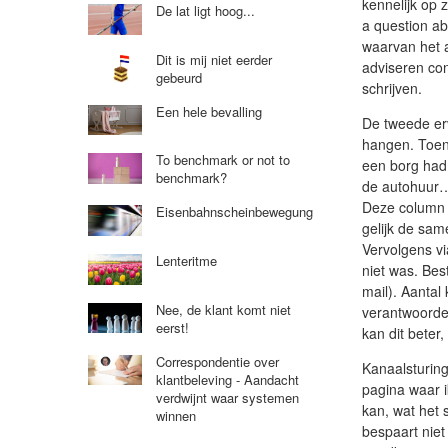
kennelijk op 
De lat ligt hoog...
a question a
waarvan het a
Dit is mij niet eerder
adviseren co
gebeurd
schrijven.
Een hele bevalling
De tweede erv
hangen. Toen 
To benchmark or not to
een borg had
benchmark?
de autohuur…
Deze column w
Eisenbahnscheinbewegung
gelijk de sam
Vervolgens vi
Lenteritme
niet was. Best
mail). Aanta
Nee, de klant komt niet
verantwoordel
eerst!
kan dit beter
Correspondentie over
Kanaalsturing
klantbeleving - Aandacht
pagina waar i
verdwijnt waar systemen
kan, wat het 
winnen
bespaart niet 