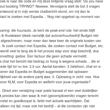
zoek is naar die code en mij deze briljante vraag stelt: ‘Do you have
bout booking TRYING?’ Neeeee. Vervolgens stelt de bot 3 vragen
ntwoord al in mijn eerste chatbericht stond, om mij dan te
ntact te zoeken met Expedia… Nog niet opgelost op moment van
aring: die huurauto. Je kent de peak-end rule: het einde blijft
ik thuiskwam bleek namelijk dat autoverhuurbedrijf Budget niet
 afgeschreven, maar meer dan twee keer de originele kosten van
 Ik zoek contact met Expedia, die zoeken contact met Budget, etc.
ordt veel te lang als ik het proces stap voor stap beschrijf, dus
envatting: gedoe. Een factuur die geen schade vermeldt.
a chat het bericht dat bedrag zo hoog is wegens schade… die er
ede tijd tot nu toe: 2,5 uur. Aantal kanalen: 3 (telefoon, chat en e-
l keren dat Expedia en Budget suggereerden dat oplossen
ijkheid van de andere partij was: 3. Oplossing in zicht: nee. Hoe
, voor KLM, voor Expedia en wellicht voor jouw organisatie?
. Direct een verwijzing naar juiste kanaal of een veel duidelijker
k precies kan zien waar ik met (gecompliceerde) vragen terecht
snelst en goedkoopst is, liefst met actuele wachttijden. Dat
alleen mij tijd, maar ook het bedrijf – al die contacten zijn niet