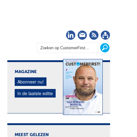
LinkedIn
Nieuwsbrief
RSS
Abonn
MAGAZINE
Abonneer nu!
In de laatste editie
MEEST GELEZEN