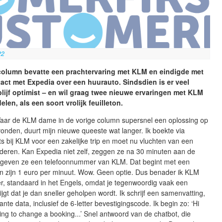
22
 column bevatte een prachtervaring met KLM en eindigde met
tact met Expedia over een huurauto. Sindsdien is er veel
blijf optimist – en wil graag twee nieuwe ervaringen met KLM
len, als een soort vrolijk feuilleton.
aar de KLM dame in de vorige column supersnel een oplossing op
nden, duurt mijn nieuwe queeste wat langer. Ik boekte via
ts bij KLM voor een zakelijke trip en moet nu vluchten van een
deren. Kan Expedia niet zelf, zeggen ze na 30 minuten aan de
s geven ze een telefoonnummer van KLM. Dat begint met een
en zijn 1 euro per minuut. Wow. Geen optie. Dus benader ik KLM
r, standaard in het Engels, omdat je tegenwoordig vaak een
jgt dat je dan sneller geholpen wordt. Ik schrijf een samenvatting,
ante data, inclusief de 6-letter bevestigingscode. Ik begin zo: ‘Hi
ing to change a booking...’ Snel antwoord van de chatbot, die