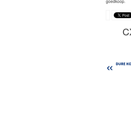
goedkoop.
C
DURE K