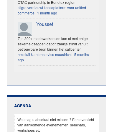
CTAC partnership in Benelux region.
sligro vernieuwt kassaplatform voor unified
commerce
·
1 month ago
Youssef
Zijn 300+ medewerkers en kan al met enige
zekerheidzeggen dat dit zaakje stinkt vanuit
betrouwbare bron binnen het callcenter
hm sluit klantenservice maastricht
·
5 months
ago
AGENDA
Wat mag u absoluut niet missen!? Een overzicht
van aankomende evenementen, seminars,
workshops etc.