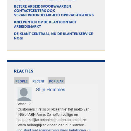
BETERE ARBEIDSVOORWAARDEN
CONTACTCENTERS OOK
VERANTWOORDELIJKHEID OPDRACHTGEVERS
KNELPUNTEN OP DE KLANTCONTACT
ARBEIDSMARKT
DE KLANT CENTRAAL, NU DE KLANTENSERVICE
NOG!
REACTIES
PEOPLE
RECENT
POPULAR
Stijn Hommes
Wat nu?
Customers First is blijkbaar niet het motto van
ING of ABN Amro. Ze heffen veilige en
toegankelijke betaalmethoden op omdat ze
Wero belangrijker vinden dan hun klanten.
ing stopt met scanner voor wero betalingen
·
3