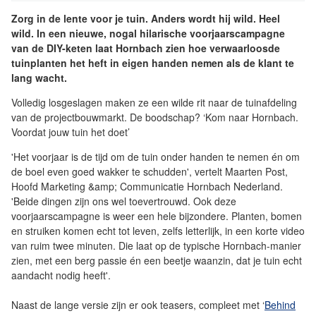
Zorg in de lente voor je tuin. Anders wordt hij wild. Heel
wild. In een nieuwe, nogal hilarische voorjaarscampagne
van de DIY-keten laat Hornbach zien hoe verwaarloosde
tuinplanten het heft in eigen handen nemen als de klant te
lang wacht.
Volledig losgeslagen maken ze een wilde rit naar de tuinafdeling
van de projectbouwmarkt. De boodschap? ‘Kom naar Hornbach.
Voordat jouw tuin het doet’
'Het voorjaar is de tijd om de tuin onder handen te nemen én om
de boel even goed wakker te schudden', vertelt Maarten Post,
Hoofd Marketing &amp; Communicatie Hornbach Nederland.
'Beide dingen zijn ons wel toevertrouwd. Ook deze
voorjaarscampagne is weer een hele bijzondere. Planten, bomen
en struiken komen echt tot leven, zelfs letterlijk, in een korte video
van ruim twee minuten. Die laat op de typische Hornbach-manier
zien, met een berg passie én een beetje waanzin, dat je tuin echt
aandacht nodig heeft'.
Naast de lange versie zijn er ook teasers, compleet met ‘
Behind