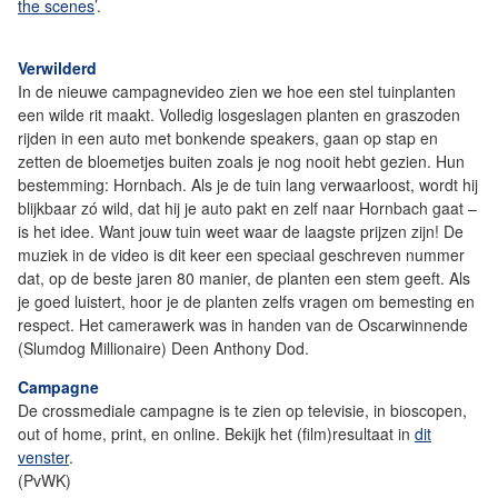
the scenes
’.
Verwilderd
In de nieuwe campagnevideo zien we hoe een stel tuinplanten
een wilde rit maakt. Volledig losgeslagen planten en graszoden
rijden in een auto met bonkende speakers, gaan op stap en
zetten de bloemetjes buiten zoals je nog nooit hebt gezien. Hun
bestemming: Hornbach. Als je de tuin lang verwaarloost, wordt hij
blijkbaar zó wild, dat hij je auto pakt en zelf naar Hornbach gaat –
is het idee. Want jouw tuin weet waar de laagste prijzen zijn! De
muziek in de video is dit keer een speciaal geschreven nummer
dat, op de beste jaren 80 manier, de planten een stem geeft. Als
je goed luistert, hoor je de planten zelfs vragen om bemesting en
respect. Het camerawerk was in handen van de Oscarwinnende
(Slumdog Millionaire) Deen Anthony Dod.
Campagne
De crossmediale campagne is te zien op televisie, in bioscopen,
out of home, print, en online. Bekijk het (film)resultaat in
dit
venster
.
(PvWK)