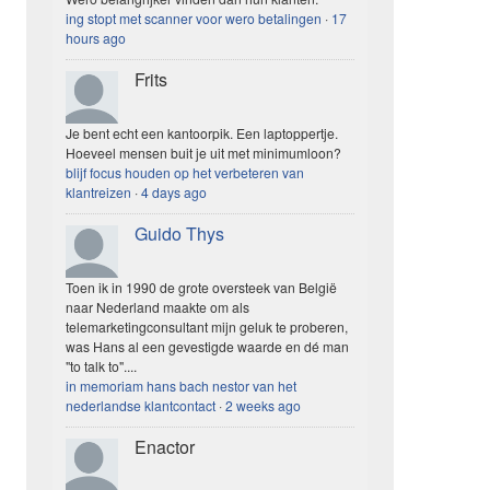
ing stopt met scanner voor wero betalingen
·
17
hours ago
Frits
Je bent echt een kantoorpik. Een laptoppertje.
Hoeveel mensen buit je uit met minimumloon?
blijf focus houden op het verbeteren van
klantreizen
·
4 days ago
Guido Thys
Toen ik in 1990 de grote oversteek van België
naar Nederland maakte om als
telemarketingconsultant mijn geluk te proberen,
was Hans al een gevestigde waarde en dé man
"to talk to"....
in memoriam hans bach nestor van het
nederlandse klantcontact
·
2 weeks ago
Enactor