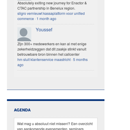
Absolutely exiting new journey for Enactor &
CTAC partnership in Benelux region.
sligro vernieuwt kassaplatform voor unified
commerce
·
1 month ago
Youssef
Zijn 300+ medewerkers en kan al met enige
zekerheidzeggen dat dit zaakje stinkt vanuit
betrouwbare bron binnen het callcenter
hm sluit klantenservice maastricht
·
5 months
ago
AGENDA
Wat mag u absoluut niet missen!? Een overzicht
van aankomende evenementen, seminars,