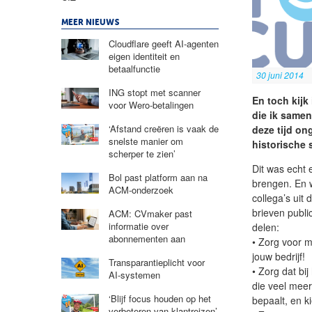
MEER NIEUWS
Cloudflare geeft AI-agenten
eigen identiteit en
betaalfunctie
30 juni 2014
ING stopt met scanner
En toch kijk
voor Wero-betalingen
die ik samen
‘Afstand creëren is vaak de
deze tijd on
snelste manier om
historische 
scherper te zien’
Dit was echt 
Bol past platform aan na
brengen. En w
ACM-onderzoek
collega’s uit
brieven publi
ACM: CVmaker past
informatie over
delen:
abonnementen aan
• Zorg voor 
jouw bedrijf!
Transparantieplicht voor
• Zorg dat bij
AI-systemen
die veel meer
‘Blijf focus houden op het
bepaalt, en ki
verbeteren van klantreizen’