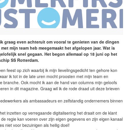
 ik graag even achteruit om vooral te genieten van de dingen
 met mijn team heb meegemaakt het afgelopen jaar. Wat is
gelofelijk snel gegaan. Het begon allemaal op 18 juni op het
schip SS Rotterdam.
een feest op zich waarbij ik mijn lievelingsgedicht ten gehore kon
aar ik tot in de late uren mocht proosten met mijn team en
 de branche. Ook mocht ik aan de hand van columns mijn geloofs
ceren in dit magazine. Graag wil ik de rode draad uit deze brieven
medewerkers als ambassadeurs en zelfstandig ondernemers binnen
 het inzetten op verregaande digitalisering het draait om de klant
 de regie kan voeren over zijn eigen gegevens en zijn eigen kanaal
es niet voor bezuinigen als heilig doel!