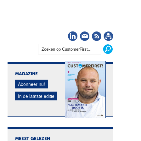
LinkedIn
Nieuwsbrief
RSS
Abonn
MAGAZINE
Abonneer nu!
In de laatste editie
MEEST GELEZEN