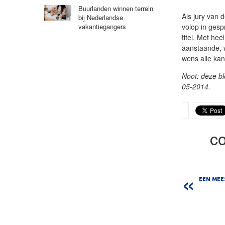
Buurlanden winnen terrein
Als jury van
bij Nederlandse
volop in gesp
vakantiegangers
titel. Met hee
aanstaande, w
wens alle kan
Noot: deze b
05-2014.
c
EEN MEE