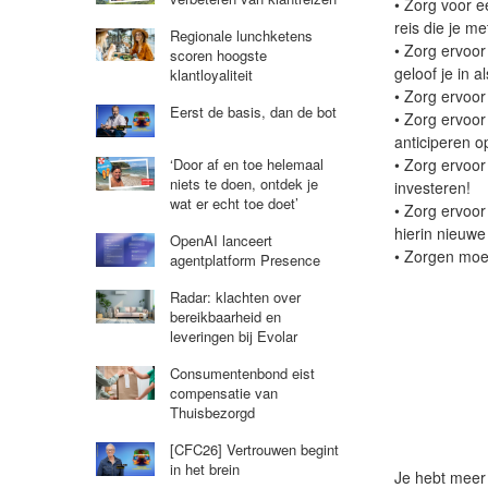
• Zorg voor e
reis die je m
Regionale lunchketens
• Zorg ervoor
scoren hoogste
geloof je in al
klantloyaliteit
• Zorg ervoor
Eerst de basis, dan de bot
• Zorg ervoor
anticiperen 
• Zorg ervoor
‘Door af en toe helemaal
niets te doen, ontdek je
investeren!
wat er echt toe doet’
• Zorg ervoo
hierin nieuwe
OpenAI lanceert
• Zorgen moe
agentplatform Presence
Radar: klachten over
bereikbaarheid en
leveringen bij Evolar
Consumentenbond eist
compensatie van
Thuisbezorgd
[CFC26] Vertrouwen begint
in het brein
Je hebt meer z