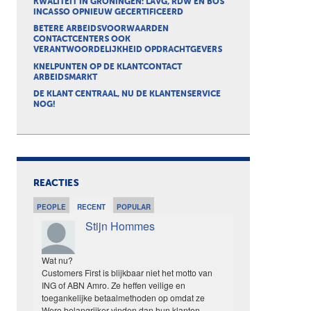
KWALITEIT IN GRONINGEN: LAVG, RDW EN BOS
INCASSO OPNIEUW GECERTIFICEERD
BETERE ARBEIDSVOORWAARDEN
CONTACTCENTERS OOK
VERANTWOORDELIJKHEID OPDRACHTGEVERS
KNELPUNTEN OP DE KLANTCONTACT
ARBEIDSMARKT
DE KLANT CENTRAAL, NU DE KLANTENSERVICE
NOG!
REACTIES
PEOPLE
RECENT
POPULAR
Stijn Hommes
Wat nu?
Customers First is blijkbaar niet het motto van
ING of ABN Amro. Ze heffen veilige en
toegankelijke betaalmethoden op omdat ze
Wero belangrijker vinden dan hun klanten.