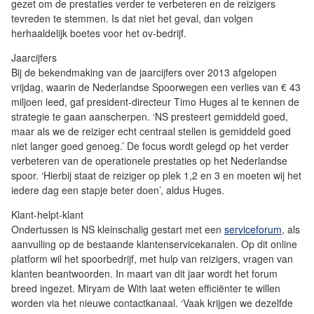
gezet om de prestaties verder te verbeteren en de reizigers
tevreden te stemmen. Is dat niet het geval, dan volgen
herhaaldelijk boetes voor het ov-bedrijf.
Jaarcijfers
Bij de bekendmaking van de jaarcijfers over 2013 afgelopen
vrijdag, waarin de Nederlandse Spoorwegen een verlies van € 43
miljoen leed, gaf president-directeur Timo Huges al te kennen de
strategie te gaan aanscherpen. ‘NS presteert gemiddeld goed,
maar als we de reiziger echt centraal stellen is gemiddeld goed
niet langer goed genoeg.’ De focus wordt gelegd op het verder
verbeteren van de operationele prestaties op het Nederlandse
spoor. ‘Hierbij staat de reiziger op plek 1,2 en 3 en moeten wij het
iedere dag een stapje beter doen’, aldus Huges.
Klant-helpt-klant
Ondertussen is NS kleinschalig gestart met een
serviceforum
, als
aanvulling op de bestaande klantenservicekanalen. Op dit online
platform wil het spoorbedrijf, met hulp van reizigers, vragen van
klanten beantwoorden. In maart van dit jaar wordt het forum
breed ingezet. Miryam de With laat weten efficiënter te willen
worden via het nieuwe contactkanaal. ‘Vaak krijgen we dezelfde