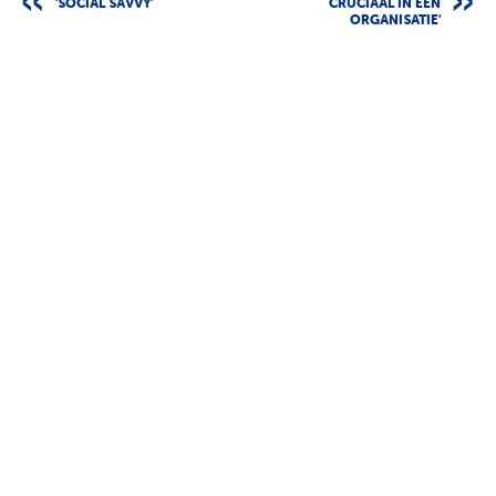
'SOCIAL SAVVY'
CRUCIAAL IN EEN
ORGANISATIE'