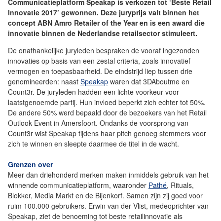
Communicatieplatform Speakap is verkozen tot ‘Beste Retail
Innovatie 2017’ gewonnen. Deze juryprijs valt binnen het
concept ABN Amro Retailer of the Year en is een award die
innovatie binnen de Nederlandse retailsector stimuleert.
De onafhankelijke juryleden bespraken de vooraf ingezonden
innovaties op basis van een zestal criteria, zoals innovatief
vermogen en toepasbaarheid. De eindstrijd liep tussen drie
genomineerden: naast
Speakap
waren dat 3DAboutme en
Count3r. De juryleden hadden een lichte voorkeur voor
laatstgenoemde partij. Hun invloed beperkt zich echter tot 50%.
De andere 50% werd bepaald door de bezoekers van het Retail
Outlook Event in Amersfoort. Ondanks de voorsprong van
Count3r wist Speakap tijdens haar pitch genoeg stemmers voor
zich te winnen en sleepte daarmee de titel in de wacht.
Grenzen over
Meer dan driehonderd merken maken inmiddels gebruik van het
winnende communicatieplatform, waaronder
Pathé
, Rituals,
Blokker, Media Markt en de Bijenkorf. Samen zijn zij goed voor
ruim 100.000 gebruikers. Erwin van der Vlist, medeoprichter van
Speakap, ziet de benoeming tot beste retailinnovatie als