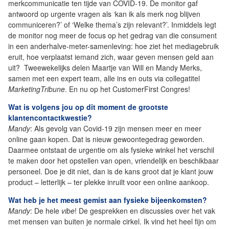
merkcommunicatie ten tijde van COVID-19. De monitor gaf
antwoord op urgente vragen als ‘kan ik als merk nog blijven
communiceren?’ of ‘Welke thema’s zijn relevant?’. Inmiddels legt
de monitor nog meer de focus op het gedrag van die consument
in een anderhalve-meter-samenleving: hoe ziet het mediagebruik
eruit, hoe verplaatst iemand zich, waar geven mensen geld aan
uit? Tweewekelijks delen Maartje van Will en Mandy Merks,
samen met een expert team, alle ins en outs via collegatitel
MarketingTribune
. En nu op het CustomerFirst Congres!
Wat is volgens jou op dit moment de grootste
klantencontactkwestie?
Mandy
: Als gevolg van Covid-19 zijn mensen meer en meer
online gaan kopen. Dat is nieuw gewoontegedrag geworden.
Daarmee ontstaat de urgentie om als fysieke winkel het verschil
te maken door het opstellen van open, vriendelijk en beschikbaar
personeel. Doe je dit niet, dan is de kans groot dat je klant jouw
product – letterlijk – ter plekke inruilt voor een online aankoop.
Wat heb je het meest gemist aan fysieke bijeenkomsten?
Mandy
: De hele
vibe
! De gesprekken en discussies over het vak
met mensen van buiten je normale cirkel. Ik vind het heel fijn om