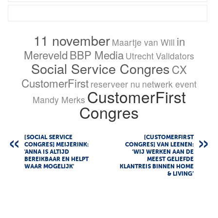
11 november
in
Maartje van Will
Mereveld
BBP Media
Utrecht
Validators
Social Service Congres
CX
CustomerFirst
reserveer nu
netwerk event
CustomerFirst
Mandy Merks
Congres
[SOCIAL SERVICE
[CUSTOMERFIRST
CONGRES] MEIJERINK:
CONGRES] VAN LEENEN:
'ANNA IS ALTIJD
‘WIJ WERKEN AAN DE
BEREIKBAAR EN HELPT
MEEST GELIEFDE
WAAR MOGELIJK'
KLANTREIS BINNEN HOME
& LIVING’