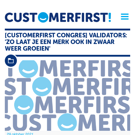
Home
Opinie
Archief
Magazine
Service
Buyers'Guide
[CUSTOMERFIRST CONGRES] VALIDATORS:
Linked
Nieu
R
'ZO LAAT JE EEN MERK OOK IN ZWAAR
WEER GROEIEN'
29 oktober 2021