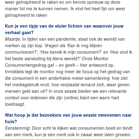
weer geïnspireerd te raken en om kennis opnieuw op deze
manier tot me te kunnen nemen. Ik vind het heel fijn om weer
geïnspireerd te raken
Kun je een tipje van de sluier lichten van waarover jouw
verhaal gaat?
Maartje
: In tijden van een pandemie, staat ook de wereld van
merken op zijn kop. Vragen als ‘Kan ik nog blijven
communiceren?’, ‘Hoe bereik ik mijn consument?’ en ‘Hoe vind ik
het beste aansluiting bij diens wereld?’ Onze Monitor
Consumentengedrag gaf – en geeft – hier antwoord op.
Inmiddels legt de monitor nog meer de focus op het gedrag van
die consument in een anderhalve-meter-samenleving: hoe ziet
het mediagebruik eruit, hoe verplaatst iemand zich, waar geven
mensen geld aan uit? In onze sessie bieden we een relevante
context voor iedereen die zijn (online) klant een warm hart
toedraagt.
Wat hoop je dat bezoekers van jouw sessie meenemen naar
huis?
Eenstemmig
: Door echt te kijken wat consumenten boeit en bindt
aan een merk, kun je een merk ook in zwaar weer laten groeien.