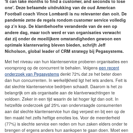
'It can take months to find a customer, and seconds to lose
one'. Deze befaamde uitdrukking van de oud American
Football coach Vince Lombardi is nu relevanter dan ooit. De
pandemie zette de regels rondom customer service volledig
op z’n kop. De klantbehoefte veranderde van de een op
andere dag, maar toch werd er van organisaties verwacht
dat zij onder de moeilijkere omstandigheden gewoon een
optimale klantervaring bleven bieden, schrijft Jeff
Nicholson, global leader of CRM strategy bij Pegasystems.
Met het niveau van hun klantenservice proberen organisaties een
voorsprong op de concurrent te behalen. Volgens
een recent
onderzoek van Pegasystems
denkt 72% dat ze het beter doen
dan hun concurrenten. In werkelijkheid ligt het iets anders. Feit is
dat slechte klantenservice bedrijven schaadt. Daarom is het zo
belangrijk om als organisatie aan de klantverwachtingen te
voldoen. Zeker in een tijd waarin de lat hoger ligt dan ooit. In
hetzelfde onderzoek gaf 25% van ondervraagde consumenten
aan dat slechte klantenservice hun dag verpest en bij een op de
tien maakt het zelfs heftige emoties los. Voor de meerderheid
(77%) is slechte service een reden om hun zaken elders onder te
brengen of ergens anders hun aankopen te gaan doen. Moet een