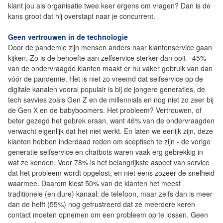
klant jou als organisatie twee keer ergens om vragen? Dan is de
kans groot dat hij overstapt naar je concurrent.
Geen vertrouwen in de technologie
Door de pandemie zijn mensen anders naar klantenservice gaan
kijken. Zo is de behoefte aan zelfservice sterker dan ooit - 45%
van de ondervraagde klanten maakt er nu vaker gebruik van dan
vóór de pandemie. Het is niet zo vreemd dat selfservice op de
digitale kanalen vooral populair is bij de jongere generaties, de
tech savvies zoals Gen Z en de millennials en nog niet zo zeer bij
de Gen X en de babyboomers. Het probleem? Vertrouwen, of
beter gezegd het gebrek eraan, want 46% van de ondervraagden
verwacht eigenlijk dat het niet werkt. En laten we eerlijk zijn, deze
klanten hebben inderdaad reden om sceptisch te zijn - de vorige
generatie selfservice en chatbots waren vaak erg gebrekkig in
wat ze konden. Voor 78% is het belangrijkste aspect van service
dat het probleem wordt opgelost, en niet eens zozeer de snelheid
waarmee. Daarom kiest 50% van de klanten het meest
traditionele (en dure) kanaal: de telefoon, maar zelfs dan is meer
dan de helft (55%) nog gefrustreerd dat ze meerdere keren
contact moeten opnemen om een probleem op te lossen. Geen