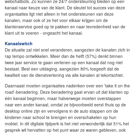
webchatbots. Zo kunnen ze 24/7 ondersteuning bieden op een
kanaal naar keuze van de klant. De sleutel tot succes van deze
organisaties ligt niet alleen in het ondersteunen van deze
kanalen, maar ook of ze het voor elkaar krijgen om de
klantenservice goed op te pakken en naar tevredenheid van de
klant uit te voeren - ongeacht het kanaal.
Kanaalswitch
De situatie zal niet snel veranderen, aangezien de kanalen zich in
rap tempo ontwikkelen. Meer dan de helft (57%) denkt binnen
twee jaar service te gaan verlenen op een kanaal dat nog niet
bestaat. Best een uitdaging, aangezien 80% toegeeft dat de
kwaliteit van de dienstverlening via alle kanalen al tekortschiet.
Daarnaast moeten organisaties nadenken over een 'take it on the
road'-benadering. Deze benadering gaat ervan uit dat klanten op
één kanaal beginnen, maar halverwege moeten overstappen
naar een ander kanaal, omdat ze bijvoorbeeld eerst thuis op de
desktop online zijn en vervolgens in de auto stappen om de
kinderen naar school te brengen en overschakelen op hun
mobiel. In dit digitale tijdperk is het niet verwonderlijk dat 51% het
gesprek wil hervatten op het punt waar ze waren gebleven, ook