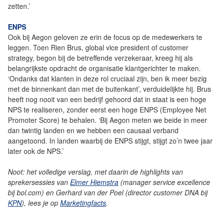
zetten.’
ENPS
Ook bij Aegon geloven ze erin de focus op de medewerkers te
leggen. Toen Rien Brus, global vice president of customer
strategy, begon bij de betreffende verzekeraar, kreeg hij als
belangrijkste opdracht de organisatie klantgerichter te maken.
‘Ondanks dat klanten in deze rol cruciaal zijn, ben ik meer bezig
met de binnenkant dan met de buitenkant’, verduidelijkte hij. Brus
heeft nog nooit van een bedrijf gehoord dat in staat is een hoge
NPS te realiseren, zonder eerst een hoge ENPS (Employee Net
Promoter Score) te behalen. ‘Bij Aegon meten we beide in meer
dan twintig landen en we hebben een causaal verband
aangetoond. In landen waarbij de ENPS stijgt, stijgt zo’n twee jaar
later ook de NPS.’
Noot: het volledige verslag, met daarin de highlights van
sprekersessies van
Elmer Hiemstra
(manager service excellence
bij bol.com) en Gerhard van der Poel (director customer DNA bij
KPN
), lees je op
Marketingfacts
.