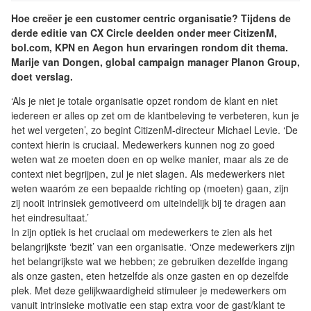
Hoe creëer je een customer centric organisatie? Tijdens de
derde editie van CX Circle deelden onder meer CitizenM,
bol.com, KPN en Aegon hun ervaringen rondom dit thema.
Marije van Dongen, global campaign manager Planon Group,
doet verslag.
‘Als je niet je totale organisatie opzet rondom de klant en niet
iedereen er alles op zet om de klantbeleving te verbeteren, kun je
het wel vergeten’, zo begint CitizenM-directeur Michael Levie. ‘De
context hierin is cruciaal. Medewerkers kunnen nog zo goed
weten wat ze moeten doen en op welke manier, maar als ze de
context niet begrijpen, zul je niet slagen. Als medewerkers niet
weten waaróm ze een bepaalde richting op (moeten) gaan, zijn
zij nooit intrinsiek gemotiveerd om uiteindelijk bij te dragen aan
het eindresultaat.’
In zijn optiek is het cruciaal om medewerkers te zien als het
belangrijkste ‘bezit’ van een organisatie. ‘Onze medewerkers zijn
het belangrijkste wat we hebben; ze gebruiken dezelfde ingang
als onze gasten, eten hetzelfde als onze gasten en op dezelfde
plek. Met deze gelijkwaardigheid stimuleer je medewerkers om
vanuit intrinsieke motivatie een stap extra voor de gast/klant te