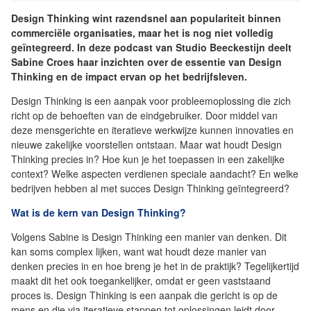
Design Thinking wint razendsnel aan populariteit binnen
commerciële organisaties, maar het is nog niet volledig
geïntegreerd. In deze podcast van Studio Beeckestijn deelt
Sabine Croes haar inzichten over de essentie van Design
Thinking en de impact ervan op het bedrijfsleven.
Design Thinking is een aanpak voor probleemoplossing die zich
richt op de behoeften van de eindgebruiker. Door middel van
deze mensgerichte en iteratieve werkwijze kunnen innovaties en
nieuwe zakelijke voorstellen ontstaan. Maar wat houdt Design
Thinking precies in? Hoe kun je het toepassen in een zakelijke
context? Welke aspecten verdienen speciale aandacht? En welke
bedrijven hebben al met succes Design Thinking geïntegreerd?
Wat is de kern van Design Thinking?
Volgens Sabine is Design Thinking een manier van denken. Dit
kan soms complex lijken, want wat houdt deze manier van
denken precies in en hoe breng je het in de praktijk? Tegelijkertijd
maakt dit het ook toegankelijker, omdat er geen vaststaand
proces is. Design Thinking is een aanpak die gericht is op de
mens en die via iteratieve stappen tot oplossingen leidt door