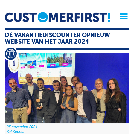
Home
Opinie
Archief
Magazine
Service
Buyers'Guide
DÉ VAKANTIEDISCOUNTER OPNIEUW
Linked
Nieu
R
WEBSITE VAN HET JAAR 2024
25 november 2024
Kel Koenen