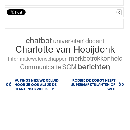
0
chatbot
universitair docent
Charlotte van Hooijdonk
merkbetrokkenheid
Informatiewetenschappen
berichten
Communicatie
SCM
'AUPINGS NIEUWE GELUID
ROBBIE DE ROBOT HELPT
HOOR JE OOK ALS JE DE
SUPERMARKTKLANTEN OP
KLANTENSERVICE BELT'
WEG