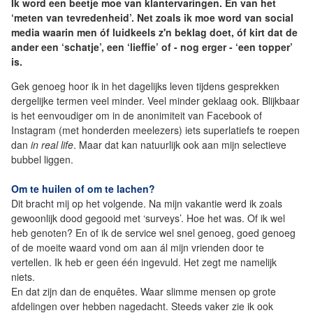
Ik word een beetje moe van klantervaringen. En van het
‘meten van tevredenheid’. Net zoals ik moe word van social
media waarin men óf luidkeels z'n beklag doet, óf kirt dat de
ander een ‘schatje’, een ‘lieffie’ of - nog erger - ‘een topper’
is.
Gek genoeg hoor ik in het dagelijks leven tijdens gesprekken
dergelijke termen veel minder. Veel minder geklaag ook. Blijkbaar
is het eenvoudiger om in de anonimiteit van Facebook of
Instagram (met honderden meelezers) iets superlatiefs te roepen
dan
in real life
. Maar dat kan natuurlijk ook aan mijn selectieve
bubbel liggen.
Om te huilen of om te lachen?
Dit bracht mij op het volgende. Na mijn vakantie werd ik zoals
gewoonlijk dood gegooid met ‘surveys’. Hoe het was. Of ik wel
heb genoten? En of ik de service wel snel genoeg, goed genoeg
of de moeite waard vond om aan ál mijn vrienden door te
vertellen. Ik heb er geen één ingevuld. Het zegt me namelijk
niets.
En dat zijn dan de enquêtes. Waar slimme mensen op grote
afdelingen over hebben nagedacht. Steeds vaker zie ik ook