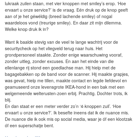
lukraak zuilen staan, met vier knoppen met smiley’s erop. ‘Hoe
ervaart u onze service?’ is de vraag. Eén druk op de knop geeft
aan of je het géwéldig (breed lachende smiley) of nogal
waardeloos vond (treurige smiley). En daar zit mijn dilemma.
Welke knop druk ik in?
Want ik baalde stevig van de veel te lange wachtrij voor de
securitycheck op het vliegveld terug naar huis. Het
grondpersoneel staakte. Zonder enige waarschuwing vooraf,
zonder uitleg, zonder excuses. En aan het einde van die
ellenlange rij stond een goedlachse man. Hij hielp met de
bagagebakken op de band voor de scanner. Hij maakte grapjes,
was gevat, hielp me tillen, maakte contact en legde liefdevol en
geamuseerd onze levensgrote IKEA-hond in een bak met een
welgemeende welterusten-zoen erbij. Prachtig. Dochter trots, ik
blij.
En dan staat er een meter verder zo’n ‘4-knoppen zuil’. ‘Hoe
ervaart u onze service?’. Ik besefte ineens dat ik de nuance mis.
De nuance die ik ook mis op social media, waar je óf een klootzak
óf een superschatje bent.