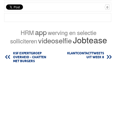
0
app
HRM
werving en selectie
Jobtease
videoselfie
solliciteren
KSF EXPERTGROEP
KLANTCONTACTTWEETS
OVERHEID - CHATTEN
UIT WEEK 8
MET BURGERS