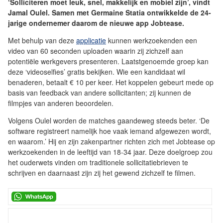
‘Solliciteren moet leuk, snel, makkelijk en mobiel zijn’, vindt
Jamal Oulel. Samen met Germaine Statia ontwikkelde de 24-
jarige ondernemer daarom de nieuwe app Jobtease.
Met behulp van deze
applicatie
kunnen werkzoekenden een
video van 60 seconden uploaden waarin zij zichzelf aan
potentiële werkgevers presenteren. Laatstgenoemde groep kan
deze ‘videoselfies’ gratis bekijken. Wie een kandidaat wil
benaderen, betaalt € 10 per keer. Het koppelen gebeurt mede op
basis van feedback van andere sollicitanten; zij kunnen de
filmpjes van anderen beoordelen.
Volgens Oulel worden de matches gaandeweg steeds beter. ‘De
software registreert namelijk hoe vaak iemand afgewezen wordt,
en waarom.’ Hij en zijn zakenpartner richten zich met Jobtease op
werkzoekenden in de leeftijd van 18-34 jaar. Deze doelgroep zou
het ouderwets vinden om traditionele sollicitatiebrieven te
schrijven en daarnaast zijn zij het gewend zichzelf te filmen.