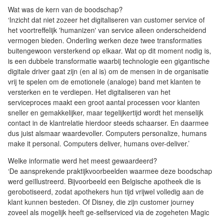
Wat was de kern van de boodschap?
‘Inzicht dat niet zozeer het digitaliseren van customer service of
het voortreffelijk 'humanizen' van service alleen onderscheidend
vermogen bieden. Onderling werken deze twee transformaties
buitengewoon versterkend op elkaar. Wat op dit moment nodig is,
is een dubbele transformatie waarbij technologie een gigantische
digitale driver gaat zijn (en al is) om de mensen in de organisatie
vrij te spelen om de emotionele (analoge) band met klanten te
versterken en te verdiepen. Het digitaliseren van het
serviceproces maakt een groot aantal processen voor klanten
sneller en gemakkelijker, maar tegelijkertijd wordt het menselijk
contact in de klantrelatie hierdoor steeds schaarser. En daarmee
dus juist alsmaar waardevoller. Computers personalize, humans
make it personal. Computers deliver, humans over-deliver.’
Welke informatie werd het meest gewaardeerd?
‘De aansprekende praktijkvoorbeelden waarmee deze boodschap
werd geïllustreerd. Bijvoorbeeld een Belgische apotheek die is
gerobotiseerd, zodat apothekers hun tijd vrijwel volledig aan de
klant kunnen besteden. Of Disney, die zijn customer journey
zoveel als mogelijk heeft ge-selfserviced via de zogeheten Magic