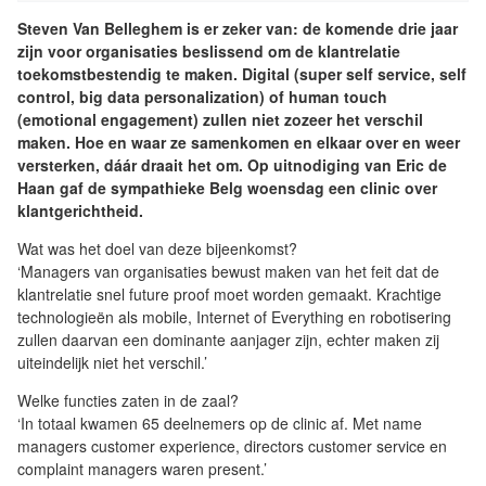
Steven Van Belleghem is er zeker van: de komende drie jaar
zijn voor organisaties beslissend om de klantrelatie
toekomstbestendig te maken. Digital (super self service, self
control, big data personalization) of human touch
(emotional engagement) zullen niet zozeer het verschil
maken. Hoe en waar ze samenkomen en elkaar over en weer
versterken, dáár draait het om. Op uitnodiging van Eric de
Haan gaf de sympathieke Belg woensdag een clinic over
klantgerichtheid.
Wat was het doel van deze bijeenkomst?
‘Managers van organisaties bewust maken van het feit dat de
klantrelatie snel future proof moet worden gemaakt. Krachtige
technologieën als mobile, Internet of Everything en robotisering
zullen daarvan een dominante aanjager zijn, echter maken zij
uiteindelijk niet het verschil.’
Welke functies zaten in de zaal?
‘In totaal kwamen 65 deelnemers op de clinic af. Met name
managers customer experience, directors customer service en
complaint managers waren present.’