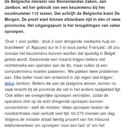
De Belgische minister van Binnenlandse Zaken, Jan
Jambon, wil het gebruik van een keuzemenu bij het
noodnummer 112 testen. Dat schrijft de Belgische krant De
Morgen. De proef start binnen afzienbare tijd in één of twee
provincies. Het uitgangspunt is het terugdringen van valse
oproepen.
'Druk 1 voor politie', 'druk 2 voor dringende medische hulp en
brandweer' of 'Appuyez sur le 3 si vous parlez Français'; dit zou
zomaar het keuzemenu kunnen worden dat spoedig in België
getest wordt. Gedurende een maand krijgen bellers niet
rechtstreeks een operator aan de lijn, maar zullen zij een
computermenu moeten passeren. ‘We pakken twee problemen
aan. Elke beller moet een antwoord in zijn eigen taal krijgen’,
aldus
Jambon. Bellers die aan de taalgrens wonen, komen nu
vaak terecht bij de provincie die net in het andere taalgebied ligt.
‘Ook willen we oneigenlijke oproepen vermijden, zodat de
operators zich op de echt dringende oproepen kunnen
concentreren’, stelt de minister. Valse oproepen kosten de
noodcentrales naar verluidt veel tijd: tot 273 mensen per dag.
Volgens de minister draait twintig procent van het inbound
telefonieverkeer om oproepen 'voor een taxi' of 'om het