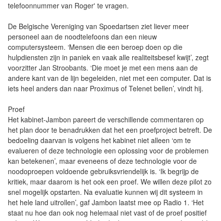
telefoonnummer van Roger' te vragen.
De Belgische Vereniging van Spoedartsen ziet liever meer
personeel aan de noodtelefoons dan een nieuw
computersysteem. ‘Mensen die een beroep doen op die
hulpdiensten zijn in paniek en vaak alle realiteitsbesef kwijt’, zegt
voorzitter Jan Stroobants. ‘Die moet je met een mens aan de
andere kant van de lijn begeleiden, niet met een computer. Dat is
iets heel anders dan naar Proximus of Telenet bellen’, vindt hij.
Proef
Het kabinet-Jambon pareert de verschillende commentaren op
het plan door te benadrukken dat het een proefproject betreft. De
bedoeling daarvan is volgens het kabinet niet alleen ‘om te
evalueren of deze technologie een oplossing voor de problemen
kan betekenen’, maar eveneens of deze technologie voor de
noodoproepen voldoende gebruiksvriendelijk is. ‘Ik begrijp de
kritiek, maar daarom is het ook een proef. We willen deze pilot zo
snel mogelijk opstarten. Na evaluatie kunnen wij dit systeem in
het hele land uitrollen’, gaf Jambon laatst mee op Radio 1. ‘Het
staat nu hoe dan ook nog helemaal niet vast of de proef positief