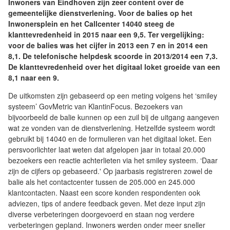
Inwoners van Eindhoven zijn zeer content over de
gemeentelijke dienstverlening. Voor de balies op het
Inwonersplein en het Callcenter 14040 steeg de
klanttevredenheid in 2015 naar een 9,5. Ter vergelijking:
voor de balies was het cijfer in 2013 een 7 en in 2014 een
8,1. De telefonische helpdesk scoorde in 2013/2014 een 7,3.
De klanttevredenheid over het digitaal loket groeide van een
8,1 naar een 9.
De uitkomsten zijn gebaseerd op een meting volgens het ‘smiley
systeem’ GovMetric van KlantinFocus. Bezoekers van
bijvoorbeeld de balie kunnen op een zuil bij de uitgang aangeven
wat ze vonden van de dienstverlening. Hetzelfde systeem wordt
gebruikt bij 14040 en de formulieren van het digitaal loket. Een
persvoorlichter laat weten dat afgelopen jaar in totaal 20.000
bezoekers een reactie achterlieten via het smiley systeem. ‘Daar
zijn de cijfers op gebaseerd.' Op jaarbasis registreren zowel de
balie als het contactcenter tussen de 205.000 en 245.000
klantcontacten. Naast een score konden respondenten ook
adviezen, tips of andere feedback geven. Met deze input zijn
diverse verbeteringen doorgevoerd en staan nog verdere
verbeteringen gepland. Inwoners werden onder meer sneller