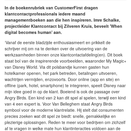
In de boekenrubriek van CustomerFirst dragen
klantcontactprofessionals iedere maand
managementboeken aan die hen inspireren. Imre Schalke,
projectleider Klantcontact bij Zilveren Kruis, beveelt 'When
digital becomes human' aan.
‘Vanaf de eerste bladzijde enthousiasmeert en prikkelt de
schrijver mij om na te denken over de uitvoering van de
werkzaamheden binnen onze klantcontactafdeling(en). Dit boek
staat bol van de inspirerende voorbeelden, waaronder My Magic+
van Disney World. Via dit polsbandje kunnen gasten hun
hotelkamer openen, het park betreden, betalingen uitvoeren,
wachtrijen vermijden, enzovoorts. Door online (app en site) en
offline (park, hotel, smartphone) te integreren, speelt Disney naar
mijn idee goed in op de klant. Boeiend is ook de passage over
Angry Birds. Een kind van 2 kan dit spel al spelen, terwijl een kind
van 4 een expert is. Voor Van Belleghem staat Angry Birds
symbool voor de moderne klantrelatie. Hij stelt dat consumenten
precies zoeken wat dit spel ze biedt: snelle, gemakkelijke en
plezierige oplossingen. Reden te meer voor bedrijven om zichzelf
af te vragen in welke mate hun klantinteracties voldoen aan de