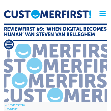
Home
Opinie
Archief
Magazine
Service
Buyers'Guide
REVIEWFIRST #9: ‘WHEN DIGITAL BECOMES
Linked
Nieu
R
HUMAN’ VAN STEVEN VAN BELLEGHEM
31 maart 2016
Redactie