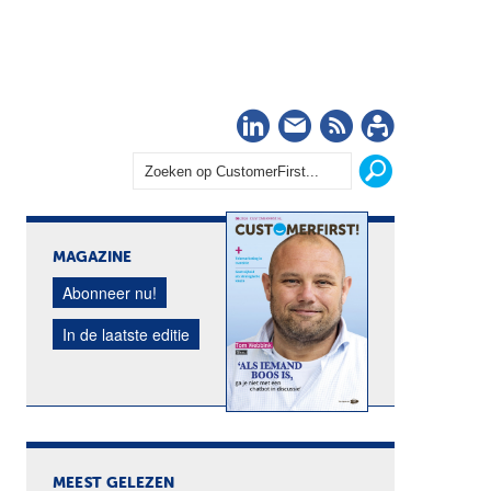
LinkedIn
Nieuwsbrief
RSS
Abonn
MAGAZINE
Abonneer nu!
In de laatste editie
MEEST GELEZEN