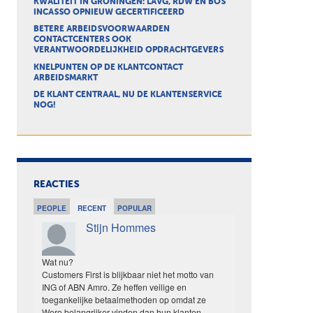
KWALITEIT IN GRONINGEN: LAVG, RDW EN BOS
INCASSO OPNIEUW GECERTIFICEERD
BETERE ARBEIDSVOORWAARDEN
CONTACTCENTERS OOK
VERANTWOORDELIJKHEID OPDRACHTGEVERS
KNELPUNTEN OP DE KLANTCONTACT
ARBEIDSMARKT
DE KLANT CENTRAAL, NU DE KLANTENSERVICE
NOG!
REACTIES
PEOPLE
RECENT
POPULAR
Stijn Hommes
Wat nu?
Customers First is blijkbaar niet het motto van
ING of ABN Amro. Ze heffen veilige en
toegankelijke betaalmethoden op omdat ze
Wero belangrijker vinden dan hun klanten.