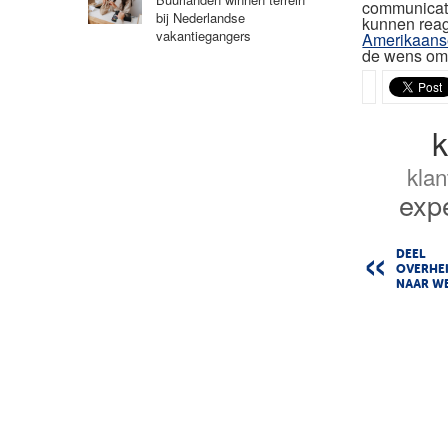
communicati
bij Nederlandse
kunnen reage
vakantiegangers
Amerikaans
de wens om 
k
klan
exp
DEEL
OVERHE
NAAR W