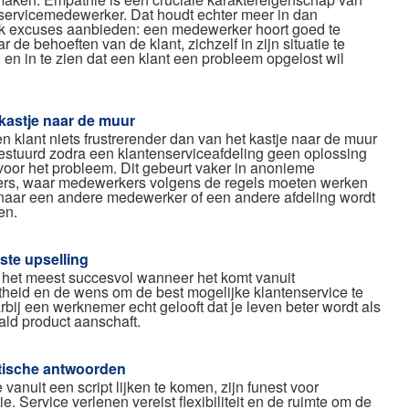
servicemedewerker. Dat houdt echter meer in dan
jk excuses aanbieden: een medewerker hoort goed te
ar de behoeften van de klant, zichzelf in zijn situatie te
 en in te zien dat een klant een probleem opgelost wil
kastje naar de muur
en klant niets frustrerender dan van het kastje naar de muur
estuurd zodra een klantenserviceafdeling geen oplossing
voor het probleem. Dit gebeurt vaker in anonieme
ers, waar medewerkers volgens de regels moeten werken
 naar een andere medewerker of een andere afdeling wordt
en.
te upselling
s het meest succesvol wanneer het komt vanuit
theid en de wens om de best mogelijke klantenservice te
bij een werknemer echt gelooft dat je leven beter wordt als
ald product aanschaft.
ische antwoorden
 vanuit een script lijken te komen, zijn funest voor
tie. Service verlenen vereist flexibiliteit en de ruimte om de