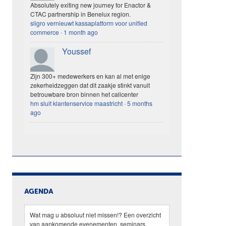
Absolutely exiting new journey for Enactor &
CTAC partnership in Benelux region.
sligro vernieuwt kassaplatform voor unified
commerce
·
1 month ago
Youssef
Zijn 300+ medewerkers en kan al met enige
zekerheidzeggen dat dit zaakje stinkt vanuit
betrouwbare bron binnen het callcenter
hm sluit klantenservice maastricht
·
5 months
ago
AGENDA
Wat mag u absoluut niet missen!? Een overzicht
van aankomende evenementen, seminars,