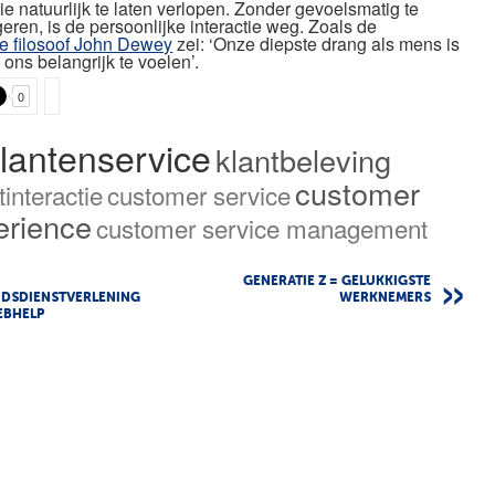
e natuurlijk te laten verlopen. Zonder gevoelsmatig te
ren, is de persoonlijke interactie weg. Zoals de
e filosoof John Dewey
zei: ‘Onze diepste drang als mens is
ons belangrijk te voelen’.
0
lantenservice
klantbeleving
customer
tinteractie
customer service
erience
customer service management
GENERATIE Z = GELUKKIGSTE
IDSDIENSTVERLENING
WERKNEMERS
EBHELP