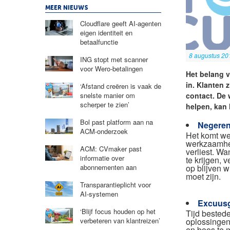
MEER NIEUWS
Cloudflare geeft AI-agenten
eigen identiteit en
betaalfunctie
8 augustus 20
ING stopt met scanner
voor Wero-betalingen
Het belang v
in. Klanten z
‘Afstand creëren is vaak de
contact. De 
snelste manier om
scherper te zien’
helpen, kan 
Bol past platform aan na
Negere
ACM-onderzoek
Het komt we
werkzaamhed
ACM: CVmaker past
verliest. W
informatie over
te krijgen,
op blijven w
abonnementen aan
moet zijn.
Transparantieplicht voor
AI-systemen
Excuus
‘Blijf focus houden op het
Tijd bested
oplossingen
verbeteren van klantreizen’
en boos te 