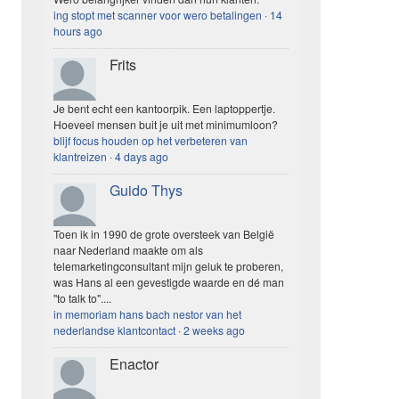
ing stopt met scanner voor wero betalingen
·
14
hours ago
Frits
Je bent echt een kantoorpik. Een laptoppertje.
Hoeveel mensen buit je uit met minimumloon?
blijf focus houden op het verbeteren van
klantreizen
·
4 days ago
Guido Thys
Toen ik in 1990 de grote oversteek van België
naar Nederland maakte om als
telemarketingconsultant mijn geluk te proberen,
was Hans al een gevestigde waarde en dé man
"to talk to"....
in memoriam hans bach nestor van het
nederlandse klantcontact
·
2 weeks ago
Enactor