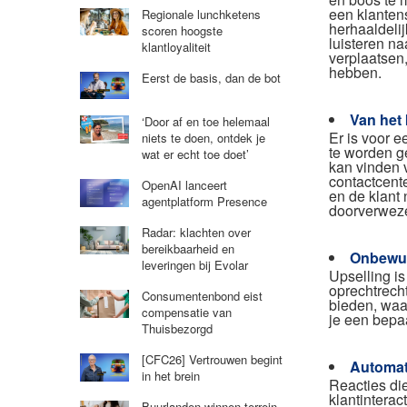
een klanten
Regionale lunchketens
herhaaldeli
scoren hoogste
luisteren na
klantloyaliteit
verplaatsen,
hebben.
Eerst de basis, dan de bot
Van het 
‘Door af en toe helemaal
Er is voor e
niets te doen, ontdek je
te worden g
wat er echt toe doet’
kan vinden 
contactcent
OpenAI lanceert
en de klant
agentplatform Presence
doorverwez
Radar: klachten over
bereikbaarheid en
Onbewus
leveringen bij Evolar
Upselling i
oprechtrech
Consumentenbond eist
bieden, waar
compensatie van
je een bepa
Thuisbezorgd
[CFC26] Vertrouwen begint
Automat
in het brein
Reacties die
klantinterac
Buurlanden winnen terrein