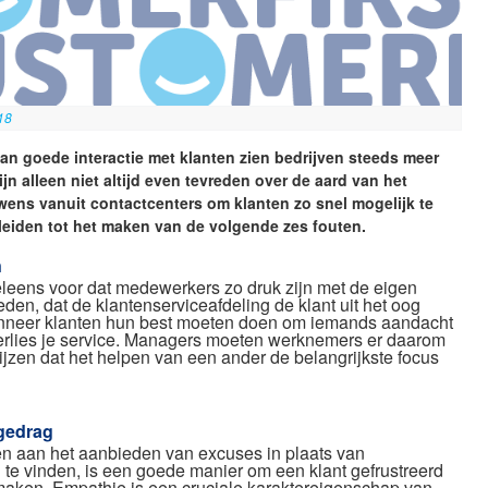
18
an goede interactie met klanten zien bedrijven steeds meer
ijn alleen niet altijd even tevreden over de aard van het
wens vanuit contactcenters om klanten zo snel mogelijk te
leiden tot het maken van de volgende zes fouten.
n
leens voor dat medewerkers zo druk zijn met de eigen
en, dat de klantenserviceafdeling de klant uit het oog
anneer klanten hun best moeten doen om iemands aandacht
 verlies je service. Managers moeten werknemers er daarom
ijzen dat het helpen van een ander de belangrijkste focus
gedrag
en aan het aanbieden van excuses in plaats van
 te vinden, is een goede manier om een klant gefrustreerd
maken. Empathie is een cruciale karaktereigenschap van