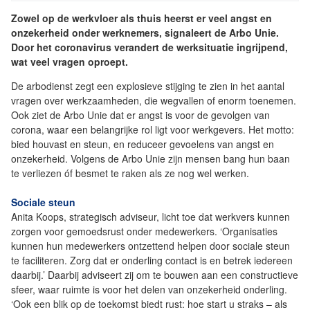
Zowel op de werkvloer als thuis heerst er veel angst en
onzekerheid onder werknemers, signaleert de Arbo Unie.
Door het coronavirus verandert de werksituatie ingrijpend,
wat veel vragen oproept.
De arbodienst zegt een explosieve stijging te zien in het aantal
vragen over werkzaamheden, die wegvallen of enorm toenemen.
Ook ziet de Arbo Unie dat er angst is voor de gevolgen van
corona, waar een belangrijke rol ligt voor werkgevers. Het motto:
bied houvast en steun, en reduceer gevoelens van angst en
onzekerheid. Volgens de Arbo Unie zijn mensen bang hun baan
te verliezen óf besmet te raken als ze nog wel werken.
Sociale steun
Anita Koops, strategisch adviseur, licht toe dat werkvers kunnen
zorgen voor gemoedsrust onder medewerkers. ‘Organisaties
kunnen hun medewerkers ontzettend helpen door sociale steun
te faciliteren. Zorg dat er onderling contact is en betrek iedereen
daarbij.’ Daarbij adviseert zij om te bouwen aan een constructieve
sfeer, waar ruimte is voor het delen van onzekerheid onderling.
‘Ook een blik op de toekomst biedt rust: hoe start u straks – als