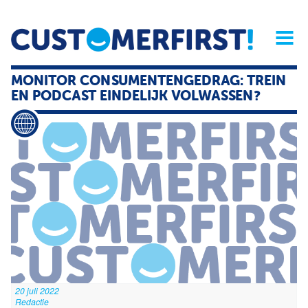
Home
Opinie
Archief
Magazine
Service
Buyers'Guide
MONITOR CONSUMENTENGEDRAG: TREIN
Linked
Nieu
R
EN PODCAST EINDELIJK VOLWASSEN?
20 juli 2022
Redactie