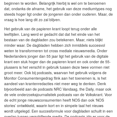
beginnen te worden. Belangrijk hierbij is wel om te benoemen
dat, ondanks de afname, het gebruik van deze mediumtypes nog
steeds hoger ligt onder de jongeren dan onder ouderen. Maar, de
vraag is hoe lang dit zo zal blijven.
Het gebruik van de papieren krant loopt terug onder alle
leeftijden. Lang werd er gedacht dat dat het einde van het
bestaan van de dagbladen zou betekenen. Maar, niets blijkt
minder waar. De dagbladen hebben zich inmiddels succesvol
weten te transformeren tot cross mediale nieuwsmedia. Onder
Nederlanders jonger dan 55 jaar ligt het gebruik van de digitale
krant een stuk hoger dan de papieren krant en ook onder de 55-
plussers is het verschil in gebruik tussen deze twee vormen niet
groot meer. Ook bij podcasts, waarvan het gebruik volgens de
Monitor Consumentengedrag flink aan het toenemen is, is het
aandeel van krantenredacties niet meer weg te denken. Denk
bijvoorbeeld aan de podcasts NRC Vandaag, the Daily, maar ook
de vele onderzoeksjournalistiek podcasts van de Volkskrant. Voor
de echt jonge nieuwsconsumenten heeft NOS dan ook ‘NOS
stories’ ontwikkeld, waarin kort en in simpele taal het nieuws
wordt uitgelegd. Een succesformule voor dagbladen schuilt in een
overlap tussen verschillende media. De podcasts zijn er voor de