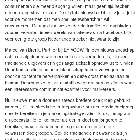
consumenten die meer diepgang willen, maar geen tijd hebben
om een lang stuk te lezen. De digitale nieuwsberichten zijn er juist
voor de momenten dat men snel nieuwsberichten wil
consumeren. De angst dat we zonder de traditionele dagbladen
zouden vervallen in een wereld van fakenews via Facebook blijkt
voor een grote groep Nederlanders zeker niet waar te zijn.
Marcel van Brenk, Partner bij EY VODW: ‘In een nieuwslandschap
dat in de afgelopen twee decennia sterk veranderd is, zijn veel
traditionele uitgevers erin geslaagd zichzelf opnieuw uit te vinden.
Door hun positie in het medialandschap te heroverwegen, en
door de content te herverpakken en deze cross mediaal aan te
bieden. Daarmee zetten ze eindelijk weer de toon en zijn ze weer
een interessante communicatiepartner voor marketeers.’
Nu ‘nieuwe’ media door een steeds bredere doelgroep gebruikt
worden, zijn ze steeds beter toepasbaar om een brede doelgroep
mee te bereiken in je marketingstrategie. Zie TikTok, Instagram
en podcasts niet enkel meer als een middel om jongeren te
bereiken, maar ook aandacht te genereren onder meer
volwassen doelgroepen. Ook de traditionele nieuwsmedia zijn
niet zo traditioneel meer en weten inmiddels goed de jongere