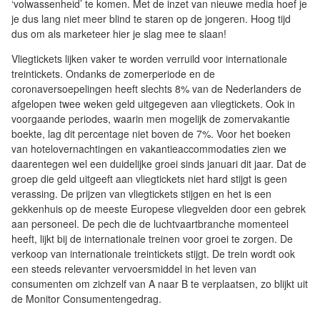
‘volwassenheid’ te komen. Met de inzet van nieuwe media hoef je
je dus lang niet meer blind te staren op de jongeren. Hoog tijd
dus om als marketeer hier je slag mee te slaan!
Vliegtickets lijken vaker te worden verruild voor internationale
treintickets. Ondanks de zomerperiode en de
coronaversoepelingen heeft slechts 8% van de Nederlanders de
afgelopen twee weken geld uitgegeven aan vliegtickets. Ook in
voorgaande periodes, waarin men mogelijk de zomervakantie
boekte, lag dit percentage niet boven de 7%. Voor het boeken
van hotelovernachtingen en vakantieaccommodaties zien we
daarentegen wel een duidelijke groei sinds januari dit jaar. Dat de
groep die geld uitgeeft aan vliegtickets niet hard stijgt is geen
verassing. De prijzen van vliegtickets stijgen en het is een
gekkenhuis op de meeste Europese vliegvelden door een gebrek
aan personeel. De pech die de luchtvaartbranche momenteel
heeft, lijkt bij de internationale treinen voor groei te zorgen. De
verkoop van internationale treintickets stijgt. De trein wordt ook
een steeds relevanter vervoersmiddel in het leven van
consumenten om zichzelf van A naar B te verplaatsen, zo blijkt uit
de Monitor Consumentengedrag.