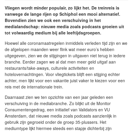
Vliegen wordt minder populair, zo lijkt het. De treinreis is
vanwege de lange rijen op Schiphol een mooi alternatief.
Bovendien zien we ook een verschuiving in het
medialandschap: nieuwe media zoals podcasts groeien uit
tot volwaardig medium bij alle leeftijdsgroepen.
Hoewel alle coronamaatregelen inmiddels verleden tijd zijn en we
de afgelopen maanden weer flink wat meer euro’s hebben
uitgegeven, zien we de stijgingen in uitgaven niet terug in iedere
branche. Eerder zagen we al dat men meer geld uitgaf aan
restaurants/take-aways, culturele activiteiten en
hotelovernachtingen. Voor vliegtickets blijft een stijging echter
achter, men lijkt voor een vakantie juist vaker te kiezen voor een
reis met de internationale trein.
Daarnaast zien we ten opzichte van een jaar geleden een
verschuiving in de mediabranche. Zo blijkt uit de Monitor
Consumentengedrag, een initiatief van Validators en VU
Amsterdam, dat nieuwe media zoals podcasts aanzienlijk in
gebruik zijn gegroeid onder de groep 35-plussers. Het
mediumtype lijkt hiermee steeds een stapje dichterbij zijn