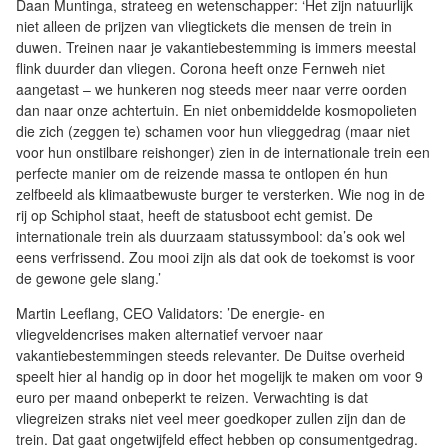
Daan Muntinga, strateeg en wetenschapper: ‘Het zijn natuurlijk
niet alleen de prijzen van vliegtickets die mensen de trein in
duwen. Treinen naar je vakantiebestemming is immers meestal
flink duurder dan vliegen. Corona heeft onze Fernweh niet
aangetast – we hunkeren nog steeds meer naar verre oorden
dan naar onze achtertuin. En niet onbemiddelde kosmopolieten
die zich (zeggen te) schamen voor hun vlieggedrag (maar niet
voor hun onstilbare reishonger) zien in de internationale trein een
perfecte manier om de reizende massa te ontlopen én hun
zelfbeeld als klimaatbewuste burger te versterken. Wie nog in de
rij op Schiphol staat, heeft de statusboot echt gemist. De
internationale trein als duurzaam statussymbool: da’s ook wel
eens verfrissend. Zou mooi zijn als dat ook de toekomst is voor
de gewone gele slang.’
Martin Leeflang, CEO Validators: ’De energie- en
vliegveldencrises maken alternatief vervoer naar
vakantiebestemmingen steeds relevanter. De Duitse overheid
speelt hier al handig op in door het mogelijk te maken om voor 9
euro per maand onbeperkt te reizen. Verwachting is dat
vliegreizen straks niet veel meer goedkoper zullen zijn dan de
trein. Dat gaat ongetwijfeld effect hebben op consumentgedrag.