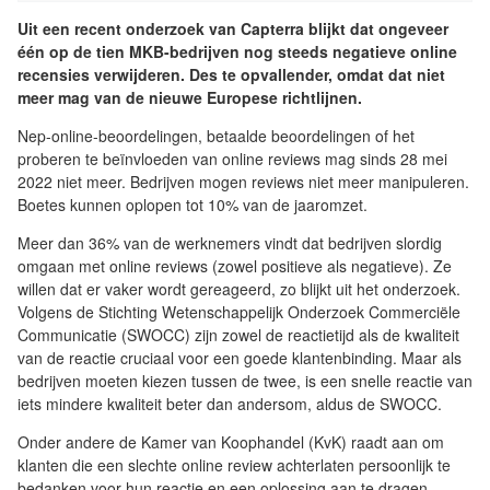
Uit een recent onderzoek van Capterra blijkt dat ongeveer
één op de tien MKB-bedrijven nog steeds negatieve online
recensies verwijderen. Des te opvallender, omdat dat niet
meer mag van de nieuwe Europese richtlijnen.
Nep-online-beoordelingen, betaalde beoordelingen of het
proberen te beïnvloeden van online reviews mag sinds 28 mei
2022 niet meer. Bedrijven mogen reviews niet meer manipuleren.
Boetes kunnen oplopen tot 10% van de jaaromzet.
Meer dan 36% van de werknemers vindt dat bedrijven slordig
omgaan met online reviews (zowel positieve als negatieve). Ze
willen dat er vaker wordt gereageerd, zo blijkt uit het onderzoek.
Volgens de Stichting Wetenschappelijk Onderzoek Commerciële
Communicatie (SWOCC) zijn zowel de reactietijd als de kwaliteit
van de reactie cruciaal voor een goede klantenbinding. Maar als
bedrijven moeten kiezen tussen de twee, is een snelle reactie van
iets mindere kwaliteit beter dan andersom, aldus de SWOCC.
Onder andere de Kamer van Koophandel (KvK) raadt aan om
klanten die een slechte online review achterlaten persoonlijk te
bedanken voor hun reactie en een oplossing aan te dragen.