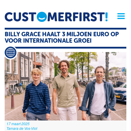
Home
Opinie
Archief
Magazine
Service
Buyers'Guide
BILLY GRACE HAALT 3 MILJOEN EURO OP
Linked
Nieu
R
VOOR INTERNATIONALE GROEI
17 maart 2025
Tamara de Vos-Vlot