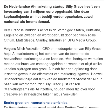
De Nederlandse AI-marketing startup Billy Grace heeft een
investering van 3 miljoen euro opgehaald. Met deze
kapitaalinjectie wil het bedrijf verder opschalen, zowel
nationaal als internationaal.
Billy Grace is inmiddels actief in de Verenigde Staten, Duitsland,
Engeland en Zweden en wordt gebruikt door bedrijven zoals
Otrium, Matt Sleeps, Stanley, Intratuin en DPG Media Group.
Volgens Mitch Voskuilen, CEO en medeoprichter van Billy Grace,
helpt AI marketeers bij het beheren van de toenemende
hoeveelheid marketingdata en kanalen. ‘Veel bedrijven worstelen
met de attributie van campagnegelden en weten niet altijd welke
kanalen bijdragen aan groei. AI biedt hier een oplossing door
inzicht te geven in de effectiviteit van marketinguitgaven.’ Hoewel
uit onderzoek blijkt dat 87% van de marketeers vreest dat AI hun
baan kan overnemen, ziet Billy Grace juist kansen.
‘Marketingteams die AI inzetten, houden meer tijd over voor
creatieve en strategische taken,’ aldus Voskuilen.
Sterke groei en internationale ambities
De financieringsronde werd geleid door Fortino Capital, samen