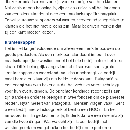
die zeker polariserend zou zijn voor sommige van hun klanten.
Net zoals er een beloning is, zijn er ook risico's bij het innemen
van een sterk standpunt over een maatschappelijk vraagstuk.
Terwijl je trouwe supporters wil winnen, vervreemd je tegelijkertijd
klanten die het niet met je eens zijn. Maar bedrijven merken dat
zij een kant moeten kiezen.
Krantenkoppen
Het is niet langer voldoende om alleen een ​​merk te bouwen op
goede producten. Als een merk een standpunt inneemt over
maatschappelijke kwesties, moet het hele bedrijf achter het idee
staan. Dit is belangrijk aangezien het uitspreken soms grote
krantenkoppen en weerstand met zich meebrengt. Je bedrijf
moet bereid en klaar zijn om beide te doorstaan. Patagonië is
een bedrijf waarvan bekend is dat het zich niet verontschuldigt
voor hun overtuigingen. De oprichter kondigde recent zelfs aan
zijn aandelen onder te brengen in twee fondsen om de planeet te
redden. Ryan Gellert van Patagonia: 'Mensen vragen vaak: 'Bent
u een bedrijf met winstoogmerk of bent u een NGO?'. En het
antwoord in mijn gedachten is ja; Ik denk dat we een rare mix zijn
van die twee dingen. Wat we echt zijn, is een bedrijf met
winstoogmerk en we gebruiken het bedrijf om te proberen