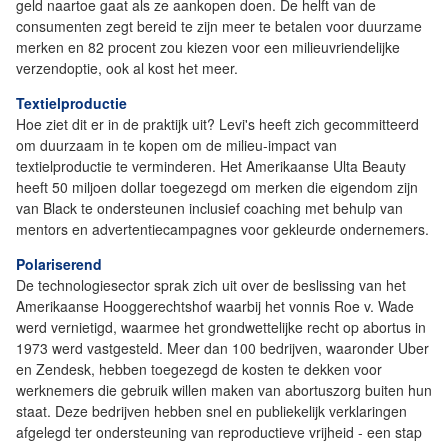
geld naartoe gaat als ze aankopen doen. De helft van de
consumenten zegt bereid te zijn meer te betalen voor duurzame
merken en 82 procent zou kiezen voor een milieuvriendelijke
verzendoptie, ook al kost het meer.
Textielproductie
Hoe ziet dit er in de praktijk uit? Levi's heeft zich gecommitteerd
om duurzaam in te kopen om de milieu-impact van
textielproductie te verminderen. Het Amerikaanse Ulta Beauty
heeft 50 miljoen dollar toegezegd om merken die eigendom zijn
van Black te ondersteunen inclusief coaching met behulp van
mentors en advertentiecampagnes voor gekleurde ondernemers.
Polariserend
De technologiesector sprak zich uit over de beslissing van het
Amerikaanse Hooggerechtshof waarbij het vonnis Roe v. Wade
werd vernietigd, waarmee het grondwettelijke recht op abortus in
1973 werd vastgesteld. Meer dan 100 bedrijven, waaronder Uber
en Zendesk, hebben toegezegd de kosten te dekken voor
werknemers die gebruik willen maken van abortuszorg buiten hun
staat. Deze bedrijven hebben snel en publiekelijk verklaringen
afgelegd ter ondersteuning van reproductieve vrijheid - een stap