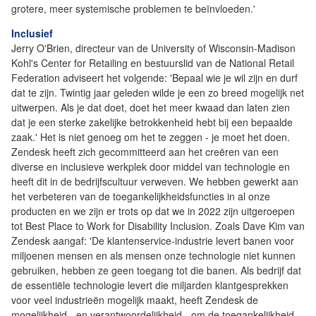
grotere, meer systemische problemen te beïnvloeden.'
Inclusief
Jerry O'Brien, directeur van de University of Wisconsin-Madison
Kohl's Center for Retailing en bestuurslid van de National Retail
Federation adviseert het volgende: 'Bepaal wie je wil zijn en durf
dat te zijn. Twintig jaar geleden wilde je een zo breed mogelijk net
uitwerpen. Als je dat doet, doet het meer kwaad dan laten zien
dat je een sterke zakelijke betrokkenheid hebt bij een bepaalde
zaak.' Het is niet genoeg om het te zeggen - je moet het doen.
Zendesk heeft zich gecommitteerd aan het creëren van een
diverse en inclusieve werkplek door middel van technologie en
heeft dit in de bedrijfscultuur verweven. We hebben gewerkt aan
het verbeteren van de toegankelijkheidsfuncties in al onze
producten en we zijn er trots op dat we in 2022 zijn uitgeroepen
tot Best Place to Work for Disability Inclusion. Zoals Dave Kim van
Zendesk aangaf: 'De klantenservice-industrie levert banen voor
miljoenen mensen en als mensen onze technologie niet kunnen
gebruiken, hebben ze geen toegang tot die banen. Als bedrijf dat
de essentiële technologie levert die miljarden klantgesprekken
voor veel industrieën mogelijk maakt, heeft Zendesk de
mogelijkheid - en verantwoordelijkheid - om de toegankelijkheid