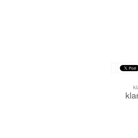
k
kla