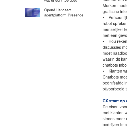
wat er echt toe doet’
Merken moete
OpenAI lanceert
grafische int
agentplatform Presence
• Persoonlijk
robot spreken
menselijker t
met een gevo
• Hou rekeni
discussies m
moet naadloos
waarin dit ka
chatbots inb
• Klanten wi
Chatbots moe
bedrijfsafdel
bijvoorbeeld
CX staat op 
De eisen voor
met klanten w
steeds meer 
bedrijven te