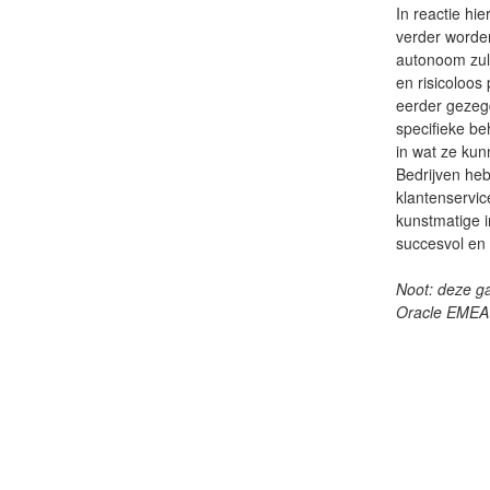
In reactie hi
verder worden
autonoom zull
en risicoloos
eerder gezeg
specifieke be
in wat ze kun
Bedrijven heb
klantenservi
kunstmatige i
succesvol en
Noot: deze ga
Oracle EMEA 