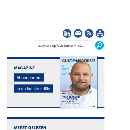
LinkedIn
Nieuwsbrief
RSS
Abonn
MAGAZINE
Abonneer nu!
In de laatste editie
MEEST GELEZEN