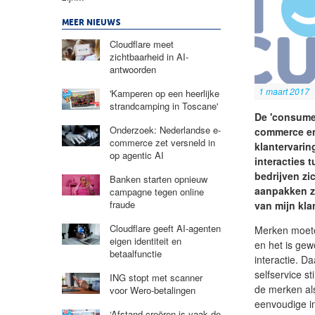
MEER NIEUWS
Cloudflare meet
zichtbaarheid in AI-
antwoorden
1 maart 2017
'Kamperen op een heerlijke
strandcamping in Toscane'
De 'consumer
Onderzoek: Nederlandse e-
commerce en 
commerce zet versneld in
klantervarin
op agentic AI
interacties
bedrijven zic
Banken starten opnieuw
aanpakken zo
campagne tegen online
fraude
van mijn kla
Cloudflare geeft AI-agenten
Merken moete
eigen identiteit en
en het is ge
betaalfunctie
interactie. D
selfservice s
ING stopt met scanner
de merken als
voor Wero-betalingen
eenvoudige in
‘Afstand creëren is vaak de