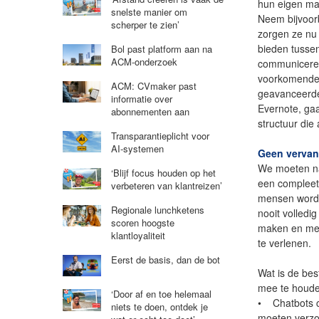
hun eigen man
snelste manier om
Neem bijvoor
scherper te zien’
zorgen ze nu
bieden tussen
Bol past platform aan na
ACM-onderzoek
communiceren
voorkomende 
ACM: CVmaker past
geavanceerder
informatie over
Evernote, gaa
abonnementen aan
structuur die a
Transparantieplicht voor
AI-systemen
Geen verva
We moeten nat
‘Blijf focus houden op het
een compleet
verbeteren van klantreizen’
mensen worde
Regionale lunchketens
nooit volledi
scoren hoogste
maken en mer
klantloyaliteit
te verlenen.
Eerst de basis, dan de bot
Wat is de bes
mee te houd
‘Door af en toe helemaal
• Chatbots c
niets te doen, ontdek je
moeten verzoe