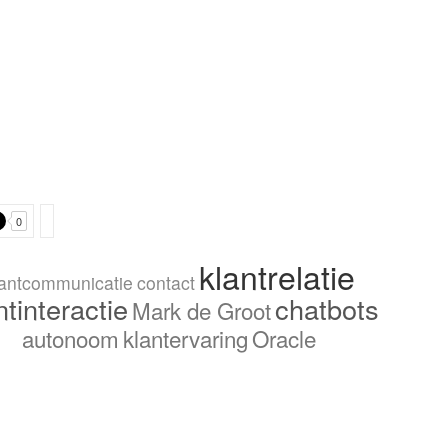
0
klantrelatie
lantcommunicatie
contact
ntinteractie
chatbots
Mark de Groot
autonoom
klantervaring
Oracle