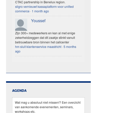
CTAC partnership in Benelux region.
sligro vernieuwt kassaplatform voor unified
commerce
·
1 month ago
Youssef
Zijn 300+ medewerkers en kan al met enige
zekerheidzeggen dat dit zaakje stinkt vanuit
betrouwbare bron binnen het callcenter
hm sluit klantenservice maastricht
·
5 months
ago
AGENDA
Wat mag u absoluut niet missen!? Een overzicht
van aankomende evenementen, seminars,
workshops etc.