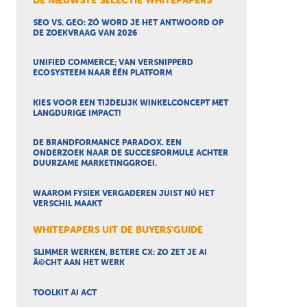
DE NIEUWSTE SELECTIE WHITEPAPERS
SEO VS. GEO: ZÓ WORD JE HET ANTWOORD OP
DE ZOEKVRAAG VAN 2026
UNIFIED COMMERCE; VAN VERSNIPPERD
ECOSYSTEEM NAAR ÉÉN PLATFORM
KIES VOOR EEN TIJDELIJK WINKELCONCEPT MET
LANGDURIGE IMPACT!
DE BRANDFORMANCE PARADOX. EEN
ONDERZOEK NAAR DE SUCCESFORMULE ACHTER
DUURZAME MARKETINGGROEI.
WAAROM FYSIEK VERGADEREN JUIST NÚ HET
VERSCHIL MAAKT
WHITEPAPERS UIT DE BUYERS'GUIDE
SLIMMER WERKEN, BETERE CX: ZO ZET JE AI
Ã©CHT AAN HET WERK
TOOLKIT AI ACT