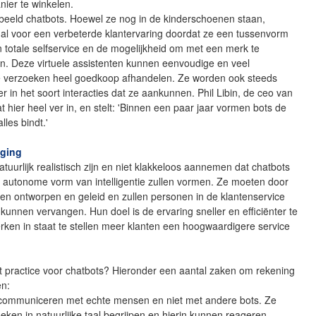
ier te winkelen.
beeld chatbots. Hoewel ze nog in de kinderschoenen staan,
 al voor een verbeterde klantervaring doordat ze een tussenvorm
 totale selfservice en de mogelijkheid om met een merk te
. Deze virtuele assistenten kunnen eenvoudige en veel
verzoeken heel goedkoop afhandelen. Ze worden ook steeds
 in het soort interacties dat ze aankunnen. Phil Libin, de ceo van
t hier heel ver in, en stelt: 'Binnen een paar jaar vormen bots de
lles bindt.'
nging
uurlijk realistisch zijn en niet klakkeloos aannemen dat chatbots
 autonome vorm van intelligentie zullen vormen. Ze moeten door
n ontworpen en geleid en zullen personen in de klantenservice
g kunnen vervangen. Hun doel is de ervaring sneller en efficiënter te
ken in staat te stellen meer klanten een hoogwaardigere service
t practice voor chatbots? Hieronder een aantal zaken om rekening
en:
ommuniceren met echte mensen en niet met andere bots. Ze
ken in natuurlijke taal begrijpen en hierin kunnen reageren.