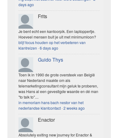
days ago
Frits
Je bent echt een kantoorpik. Een laptoppertje.
Hoeveel mensen buit je uit met minimumloon?
blijf focus houden op het verbeteren van
klantreizen
·
6 days ago
Guido Thys
Toen ik in 1990 de grote oversteek van België
naar Nederland maakte om als
telemarketingconsultant mijn geluk te proberen,
was Hans al een gevestigde waarde en dé man
"to talk to"....
in memoriam hans bach nestor van het
nederlandse klantcontact
·
2 weeks ago
Enactor
Absolutely exiting new journey for Enactor &