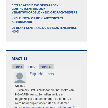
BETERE ARBEIDSVOORWAARDEN
CONTACTCENTERS OOK
VERANTWOORDELIJKHEID OPDRACHTGEVERS
KNELPUNTEN OP DE KLANTCONTACT
ARBEIDSMARKT
DE KLANT CENTRAAL, NU DE KLANTENSERVICE
NOG!
REACTIES
PEOPLE
RECENT
POPULAR
Stijn Hommes
Wat nu?
Customers First is blijkbaar niet het motto van
ING of ABN Amro. Ze heffen veilige en
toegankelijke betaalmethoden op omdat ze
Wero belangrijker vinden dan hun klanten.
ing stopt met scanner voor wero betalingen
·
2