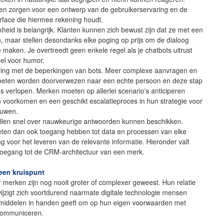
n zorgen voor een ontwerp van de gebruikerservaring en de
erface die hiermee rekening houdt.
heid is belangrijk. Klanten kunnen zich bewust zijn dat ze met een
, maar stellen desondanks elke poging op prijs om de dialoog
e maken. Je overtreedt geen enkele regel als je chatbots uitrust
el voor humor.
ng met de beperkingen van bots. Meer complexe aanvragen en
oeten worden doorverwezen naar een echte persoon en deze stap
 verlopen. Merken moeten op allerlei scenario's anticiperen
n voorkomen en een geschikt escalatieproces in hun strategie voor
ouwen.
llen snel over nauwkeurige antwoorden kunnen beschikken.
ten dan ook toegang hebben tot data en processen van elke
ing voor het leveren van de relevante informatie. Hieronder valt
 toegang tot de CRM-architectuur van een merk.
een kruispunt
 merken zijn nog nooit groter of complexer geweest. Hun relatie
ijzigt zich voortdurend naarmate digitale technologie mensen
middelen in handen geeft om op hun eigen voorwaarden met
 communiceren.