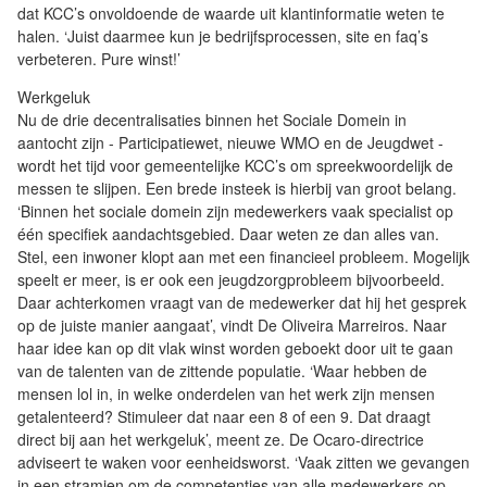
dat KCC’s onvoldoende de waarde uit klantinformatie weten te
halen. ‘Juist daarmee kun je bedrijfsprocessen, site en faq’s
verbeteren. Pure winst!’
Werkgeluk
Nu de drie decentralisaties binnen het Sociale Domein in
aantocht zijn - Participatiewet, nieuwe WMO en de Jeugdwet -
wordt het tijd voor gemeentelijke KCC’s om spreekwoordelijk de
messen te slijpen. Een brede insteek is hierbij van groot belang.
‘Binnen het sociale domein zijn medewerkers vaak specialist op
één specifiek aandachtsgebied. Daar weten ze dan alles van.
Stel, een inwoner klopt aan met een financieel probleem. Mogelijk
speelt er meer, is er ook een jeugdzorgprobleem bijvoorbeeld.
Daar achterkomen vraagt van de medewerker dat hij het gesprek
op de juiste manier aangaat’, vindt De Oliveira Marreiros. Naar
haar idee kan op dit vlak winst worden geboekt door uit te gaan
van de talenten van de zittende populatie. ‘Waar hebben de
mensen lol in, in welke onderdelen van het werk zijn mensen
getalenteerd? Stimuleer dat naar een 8 of een 9. Dat draagt
direct bij aan het werkgeluk’, meent ze. De Ocaro-directrice
adviseert te waken voor eenheidsworst. ‘Vaak zitten we gevangen
in een stramien om de competenties van alle medewerkers op