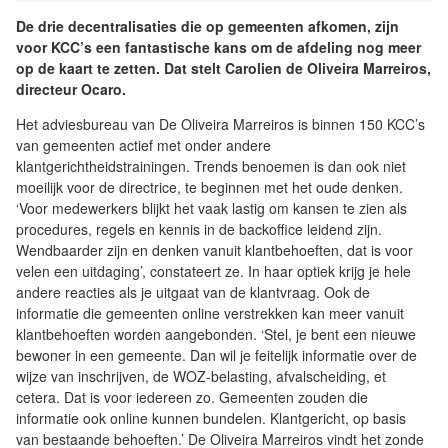
De drie decentralisaties die op gemeenten afkomen, zijn
voor KCC’s een fantastische kans om de afdeling nog meer
op de kaart te zetten. Dat stelt Carolien de Oliveira Marreiros,
directeur Ocaro.
Het adviesbureau van De Oliveira Marreiros is binnen 150 KCC’s
van gemeenten actief met onder andere
klantgerichtheidstrainingen. Trends benoemen is dan ook niet
moeilijk voor de directrice, te beginnen met het oude denken.
‘Voor medewerkers blijkt het vaak lastig om kansen te zien als
procedures, regels en kennis in de backoffice leidend zijn.
Wendbaarder zijn en denken vanuit klantbehoeften, dat is voor
velen een uitdaging’, constateert ze. In haar optiek krijg je hele
andere reacties als je uitgaat van de klantvraag. Ook de
informatie die gemeenten online verstrekken kan meer vanuit
klantbehoeften worden aangebonden. ‘Stel, je bent een nieuwe
bewoner in een gemeente. Dan wil je feitelijk informatie over de
wijze van inschrijven, de WOZ-belasting, afvalscheiding, et
cetera. Dat is voor iedereen zo. Gemeenten zouden die
informatie ook online kunnen bundelen. Klantgericht, op basis
van bestaande behoeften.’ De Oliveira Marreiros vindt het zonde