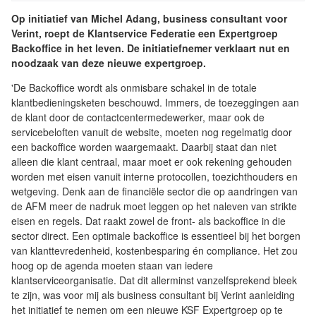
Op initiatief van Michel Adang, business consultant voor
Verint, roept de Klantservice Federatie een Expertgroep
Backoffice in het leven. De initiatiefnemer verklaart nut en
noodzaak van deze nieuwe expertgroep.
'De Backoffice wordt als onmisbare schakel in de totale
klantbedieningsketen beschouwd. Immers, de toezeggingen aan
de klant door de contactcentermedewerker, maar ook de
servicebeloften vanuit de website, moeten nog regelmatig door
een backoffice worden waargemaakt. Daarbij staat dan niet
alleen die klant centraal, maar moet er ook rekening gehouden
worden met eisen vanuit interne protocollen, toezichthouders en
wetgeving. Denk aan de financiële sector die op aandringen van
de AFM meer de nadruk moet leggen op het naleven van strikte
eisen en regels. Dat raakt zowel de front- als backoffice in die
sector direct. Een optimale backoffice is essentieel bij het borgen
van klanttevredenheid, kostenbesparing én compliance. Het zou
hoog op de agenda moeten staan van iedere
klantserviceorganisatie. Dat dit allerminst vanzelfsprekend bleek
te zijn, was voor mij als business consultant bij Verint aanleiding
het initiatief te nemen om een nieuwe KSF Expertgroep op te