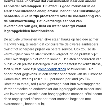
Keuzestress voorkomt dat consumenten naar een andere
aanbieder overstappen. Dit effect is goed merkbaar in de
sterk concurrerende energiemarkt, bericht bestuurskundige
Sebastian Jilke in zijn proefschrift over de liberalisering van
de nutsvoorziening. Het overdadige aanbod van
leveranciers van gas, licht en water bezorgd vooral
lageropgeleiden hoofdbrekens.
De actuele uitkomsten van Jilke staan haaks op het idee achter
marktwerking, te weten dat concurrentie de diverse aanbieders
dwingt tot scherpere prijzen en betere service. Ook zou zo de
keuzevrijheid van de klant worden vergroot. ‘In de praktijk blijkt
vaker overstappen niet voor te komen. Het laten concurreren van
publieke en private instellingen leidt voornamelijk tot keuzestress’,
stelt hij vast. Voor zijn
promotieonderzoek
bestudeerde Jilke
onder meer gegevens uit een eerder onderzoek van de Europese
Commissie, waarbij zo’n 1.000 personen per land (25 EU-
lidstaten in totaal, red.) werd gevraagd naar hun overstapgedrag.
Verder ontdekte de onderzoeker dat lageropgeleiden minder snel
van leverancier wisselen dan hoogopgeleide mensen. ‘Wel neemt
deze ongelijkheid af wanneer meer mensen beginnen met
overstappen', benadrukt hij.