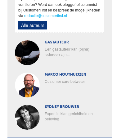
ventileren? Word dan ook blogger of columnist
bij CustomerFirst en bespreek de mogelijkheden
via
redactie@customerfirst.nl
Alle auteurs
GASTAUTEUR
Een gastauteur kan (bijna)
iedereen zijn...
MARCO HOUTHUIJZEN
Customer care betweter
SYDNEY BROUWER
Expert in klantgerichtheid en -
beleving