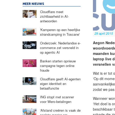
MEER NIEUWS
Cloudflare meet
zichtbaarheid in AI-
antwoorden
'Kamperen op een heerlijke
29 april 2015
strandcamping in Toscane'
Aegon Nederl
Onderzoek: Nederlandse e-
commerce zet versneld in
woordvoerde
op agentic AI
maanden kun
laptop live 
Banken starten opnieuw
versnellen 
campagne tegen online
fraude
Wat is er tot
‘Op dit mome
Cloudflare geeft AI-agenten
eigen identiteit en
aanvankelijke
betaalfunctie
zodat we pas
ING stopt met scanner
Wanneer word
voor Wero-betalingen
‘Het doel is 
beschikbaar 
‘Afstand creëren is vaak de
schade die zi
snelste manier om