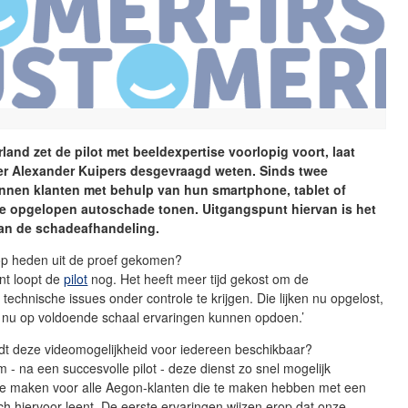
and zet de pilot met beeldexpertise voorlopig voort, laat
r Alexander Kuipers desgevraagd weten. Sinds twee
nen klanten met behulp van hun smartphone, tablet of
de opgelopen autoschade tonen. Uitgangspunt hiervan is het
van de schadeafhandeling.
 op heden uit de proef gekomen?
nt loopt de
pilot
nog. Het heeft meer tijd gekost om de
 technische issues onder controle te krijgen. Die lijken nu opgelost,
 nu op voldoende schaal ervaringen kunnen opdoen.’
t deze videomogelijkheid voor iedereen beschikbaar?
om - na een succesvolle pilot - deze dienst zo snel mogelijk
te maken voor alle Aegon-klanten die te maken hebben met een
ch hiervoor leent. De eerste ervaringen wijzen erop dat onze