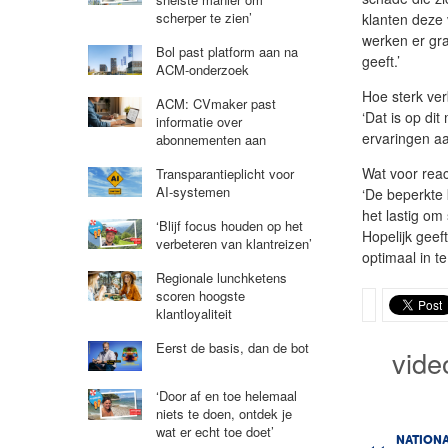
scherper te zien’
klanten deze
werken er gra
Bol past platform aan na
geeft.’
ACM-onderzoek
Hoe sterk ve
ACM: CVmaker past
‘Dat is op di
informatie over
ervaringen aa
abonnementen aan
Wat voor react
Transparantieplicht voor
AI-systemen
‘De beperkte 
het lastig o
‘Blijf focus houden op het
Hopelijk gee
verbeteren van klantreizen’
optimaal in te
Regionale lunchketens
scoren hoogste
klantloyaliteit
Eerst de basis, dan de bot
vide
‘Door af en toe helemaal
niets te doen, ontdek je
wat er echt toe doet’
NATIONA