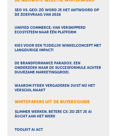
DE NIEUWSTE SELECTIE WHITEPAPERS
SEO VS. GEO: ZÓ WORD JE HET ANTWOORD OP
DE ZOEKVRAAG VAN 2026
UNIFIED COMMERCE; VAN VERSNIPPERD
ECOSYSTEEM NAAR ÉÉN PLATFORM
KIES VOOR EEN TIJDELIJK WINKELCONCEPT MET
LANGDURIGE IMPACT!
DE BRANDFORMANCE PARADOX. EEN
ONDERZOEK NAAR DE SUCCESFORMULE ACHTER
DUURZAME MARKETINGGROEI.
WAAROM FYSIEK VERGADEREN JUIST NÚ HET
VERSCHIL MAAKT
WHITEPAPERS UIT DE BUYERS'GUIDE
SLIMMER WERKEN, BETERE CX: ZO ZET JE AI
Ã©CHT AAN HET WERK
TOOLKIT AI ACT