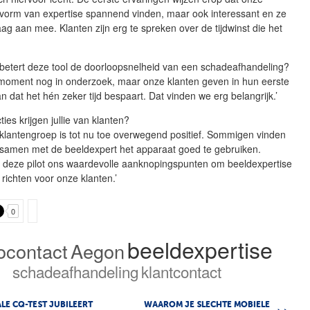
 vorm van expertise spannend vinden, maar ook interessant en ze
ag aan mee. Klanten zijn erg te spreken over de tijdwinst die het
rbetert deze tool de doorloopsnelheid van een schadeafhandeling?
t moment nog in onderzoek, maar onze klanten geven in hun eerste
n dat het hén zeker tijd bespaart. Dat vinden we erg belangrijk.’
ies krijgen jullie van klanten?
klantengroep is tot nu toe overwegend positief. Sommigen vinden
m samen met de beeldexpert het apparaat goed te gebruiken.
ft deze pilot ons waardevolle aanknopingspunten om beeldexpertise
 richten voor onze klanten.’
0
beeldexpertise
ocontact
Aegon
schadeafhandeling
klantcontact
LE CQ-TEST JUBILEERT
WAAROM JE SLECHTE MOBIELE