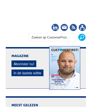
LinkedIn
Nieuwsbrief
RSS
Abonn
MAGAZINE
Abonneer nu!
In de laatste editie
MEEST GELEZEN