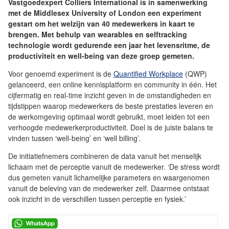
Vastgoedexpert Colliers International is in samenwerking
met de Middlesex University of London een experiment
gestart om het welzijn van 40 medewerkers in kaart te
brengen. Met behulp van wearables en selftracking
technologie wordt gedurende een jaar het levensritme, de
productiviteit en well-being van deze groep gemeten.
Voor genoemd experiment is de
Quantified Workplace
(QWP)
gelanceerd, een online kennisplatform en community in één. Het
cijfermatig en real-time inzicht geven in de omstandigheden en
tijdstippen waarop medewerkers de beste prestaties leveren en
de werkomgeving optimaal wordt gebruikt, moet leiden tot een
verhoogde medewerkerproductiviteit. Doel is de juiste balans te
vinden tussen ‘well-being’ en ‘well billing’.
De initiatiefnemers combineren de data vanuit het menselijk
lichaam met de perceptie vanuit de medewerker. ‘De stress wordt
dus gemeten vanuit lichamelijke parameters en waargenomen
vanuit de beleving van de medewerker zelf. Daarmee ontstaat
ook inzicht in de verschillen tussen perceptie en fysiek.’