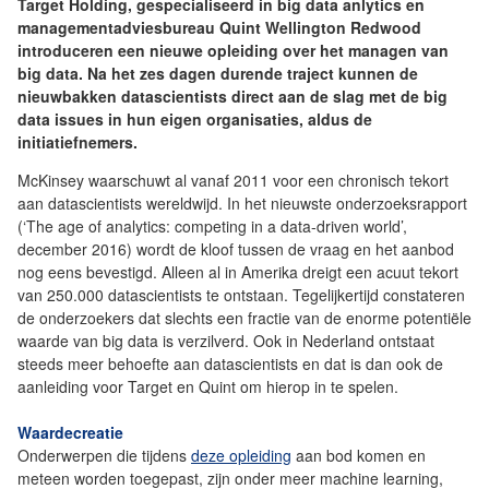
Target Holding, gespecialiseerd in big data anlytics en
managementadviesbureau Quint Wellington Redwood
introduceren een nieuwe opleiding over het managen van
big data. Na het zes dagen durende traject kunnen de
nieuwbakken datascientists direct aan de slag met de big
data issues in hun eigen organisaties, aldus de
initiatiefnemers.
McKinsey waarschuwt al vanaf 2011 voor een chronisch tekort
aan datascientists wereldwijd. In het nieuwste onderzoeksrapport
(‘The age of analytics: competing in a data-driven world’,
december 2016) wordt de kloof tussen de vraag en het aanbod
nog eens bevestigd. Alleen al in Amerika dreigt een acuut tekort
van 250.000 datascientists te ontstaan. Tegelijkertijd constateren
de onderzoekers dat slechts een fractie van de enorme potentiële
waarde van big data is verzilverd. Ook in Nederland ontstaat
steeds meer behoefte aan datascientists en dat is dan ook de
aanleiding voor Target en Quint om hierop in te spelen.
Waardecreatie
Onderwerpen die tijdens
deze opleiding
aan bod komen en
meteen worden toegepast, zijn onder meer machine learning,