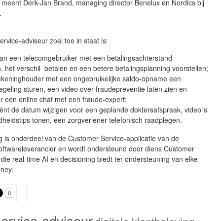
 meent Derk-Jan Brand, managing director Benelux en Nordics bij
.
n
rvice-adviseur zoal toe in staat is:
van een telecomgebruiker met een betalingsachterstand
, het verschil betalen en een betere betalingsplanning voorstellen;
keninghouder met een ongebruikelijke saldo-opname een
egeling sturen, een video over fraudepreventie laten zien en
r een online chat met een fraude-expert;
tiënt de datum wijzigen voor een geplande doktersafspraak, video´s
heidstips tonen, een zorgverlener telefonisch raadplegen.
g is onderdeel van de Customer Service-applicatie van de
softwareleverancier en wordt ondersteund door diens Customer
die real-time AI en decisioning biedt ter ondersteuning van elke
rney.
0
service-adviseur
digitale klantbeleving