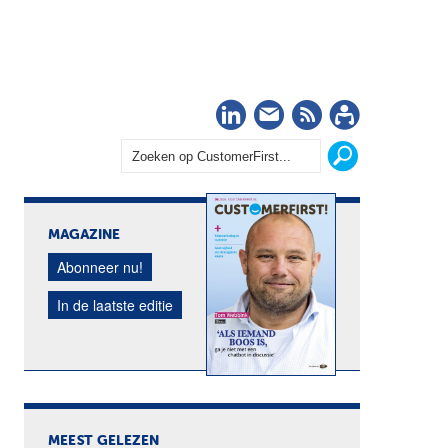
LinkedIn
Nieuwsbrief
RSS
Abonn
MAGAZINE
Abonneer nu!
In de laatste editie
MEEST GELEZEN