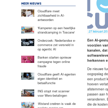
MEER NIEUWS
Cloudflare meet
zichtbaarheid in AI-
antwoorden
'Kamperen op een heerlijke
27 februari 20
strandcamping in Toscane'
Een AI-gest
Onderzoek: Nederlandse e-
commerce zet versneld in
voorzien van
op agentic AI
kanalen, da
softwareleve
Banken starten opnieuw
herkennen e
campagne tegen online
fraude
De nieuwe fun
oogopslag de 
Cloudflare geeft AI-agenten
eigen identiteit en
een product k
betaalfunctie
hoeven verlat
afstemmen op 
ING stopt met scanner
passen aan hu
voor Wero-betalingen
veranderen. 
‘Afstand creëren is vaak de
die de kosten
snelste manier om