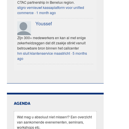
CTAC partnership in Benelux region.
sligro vernieuwt kassaplatform voor unified
commerce
·
1 month ago
Youssef
Zijn 300+ medewerkers en kan al met enige
zekerheidzeggen dat dit zaakje stinkt vanuit
betrouwbare bron binnen het callcenter
hm sluit klantenservice maastricht
·
5 months
ago
AGENDA
Wat mag u absoluut niet missen!? Een overzicht
van aankomende evenementen, seminars,
workshops etc.