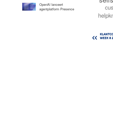
OpenAI lanceert
cus
agentplatform Presence
helpk
KLANTC
WEEK 8 