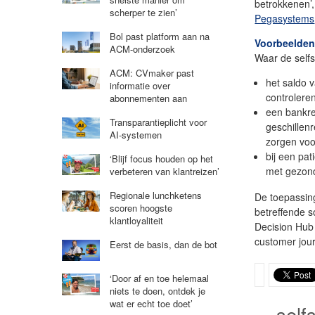
betrokkenen’,
scherper te zien’
Pegasystems
Bol past platform aan na
Voorbeelde
ACM-onderzoek
Waar de selfse
ACM: CVmaker past
het saldo 
informatie over
controleren
abonnementen aan
een bankre
Transparantieplicht voor
geschillenr
AI-systemen
zorgen voo
bij een pa
‘Blijf focus houden op het
met gezond
verbeteren van klantreizen’
Regionale lunchketens
De toepassin
scoren hoogste
betreffende 
klantloyaliteit
Decision Hub 
customer jou
Eerst de basis, dan de bot
‘Door af en toe helemaal
niets te doen, ontdek je
wat er echt toe doet’
self