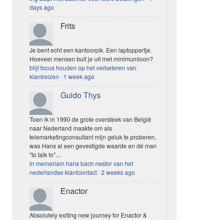
days ago
Frits
Je bent echt een kantoorpik. Een laptoppertje.
Hoeveel mensen buit je uit met minimumloon?
blijf focus houden op het verbeteren van
klantreizen
·
1 week ago
Guido Thys
Toen ik in 1990 de grote oversteek van België
naar Nederland maakte om als
telemarketingconsultant mijn geluk te proberen,
was Hans al een gevestigde waarde en dé man
"to talk to"....
in memoriam hans bach nestor van het
nederlandse klantcontact
·
2 weeks ago
Enactor
Absolutely exiting new journey for Enactor &