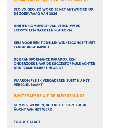
DE NIEUWSTE SELECTIE WHITEPAPERS
SEO VS. GEO: ZÓ WORD JE HET ANTWOORD OP
DE ZOEKVRAAG VAN 2026
UNIFIED COMMERCE; VAN VERSNIPPERD
ECOSYSTEEM NAAR ÉÉN PLATFORM
KIES VOOR EEN TIJDELIJK WINKELCONCEPT MET
LANGDURIGE IMPACT!
DE BRANDFORMANCE PARADOX. EEN
ONDERZOEK NAAR DE SUCCESFORMULE ACHTER
DUURZAME MARKETINGGROEI.
WAAROM FYSIEK VERGADEREN JUIST NÚ HET
VERSCHIL MAAKT
WHITEPAPERS UIT DE BUYERS'GUIDE
SLIMMER WERKEN, BETERE CX: ZO ZET JE AI
Ã©CHT AAN HET WERK
TOOLKIT AI ACT