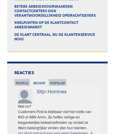
BETERE ARBEIDSVOORWAARDEN
CONTACTCENTERS OOK
VERANTWOORDELIJKHEID OPDRACHTGEVERS
KNELPUNTEN OP DE KLANTCONTACT
ARBEIDSMARKT
DE KLANT CENTRAAL, NU DE KLANTENSERVICE
NOG!
REACTIES
PEOPLE
RECENT
POPULAR
Stijn Hommes
Wat nu?
Customers First is blijkbaar niet het motto van
ING of ABN Amro. Ze heffen veilige en
toegankelijke betaalmethoden op omdat ze
Wero belangrijker vinden dan hun klanten.
ing stopt met scanner voor wero betalingen
·
4