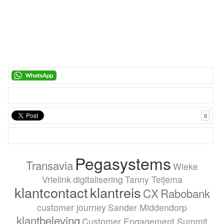
0
Pegasystems
Transavia
Wieke
Vrielink
digitalisering
Tanny Teijema
klantcontact
klantreis
CX
Rabobank
customer journey
Sander Middendorp
klantbeleving
Customer Engagement Summit