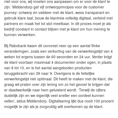
niet voor ons, wij moeten ons aanpassen om er voor de klant te
zijn.’ Middendorp gaf vijf ontwerpprincipes voor de customer
journey: ontwerp én valideer met de klant, wees transparant en
gebruik klare taal, bouw de klantreis volledig digitaal, verbind met
partners en maak het tot slot meetbaar. In dit proces moet je als
bedrijf constant in contact blijven met je klant om hun mening te
kunnen verwerken.
Bij Rabobank kwam dit concreet neer op een aantal flinke
veranderingen, zoals een verkorting van de verwerkingstijd van 4
weken tot ergens tussen de 60 seconden en 24 uur. Verder krijgt
de klant voortaan maximaal 4 documenten onder ogen, in plaats
van 8 tot 10, en is het aantal aangeboden producten
teruggebracht van 39 naar 9. Overigens is de feitelijke
verwerkingstijd niet optimaal. Dit heeft te maken met de klant, die
graag wil praten over zijn lening om zo het gevoel te krijgen dat
er daadwerkelijk naar hem geluisterd wordt. ‘Terwijl de cijfers
duidelijk zijn en we eigenlijk veel sneller een oordeel kunnen
vellen’, aldus Middendorp. Digitalisering lijkt dus nooit 100 procent
mogelijk te zijn als je zorgvuldig wilt overkomen op de klant.