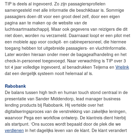
TIP is deels al ingevoerd. Zo zijn passagiersprofielen
samengesteld met alle informatie die beschikbaar is. Sommige
passagiers doen dit voor een groot deel zelf, door een eigen
pagina aan te maken op de website van de
luchtvaartmaatschappij. Maar ook gegevens van reizigers die dit
niet doen, worden nu verzameld. Daarnaast loopt er een pilot met
een mobiele app voor cockpit- en cabinepersoneel, die hiermee
toegang hebben tot uitgebreide passagiers- en vluchtinformatie.
Later worden hieraan onder meer de bagageafhandeling en het
check-in-personeel toegevoegd. Naar verwachting is TIP over 3
tot 4 jaar volledige ingevoerd, al benadrukken Teijema en
Vrielink
dat een dergelijk systeem nooit helemaal af is.
Rabobank
De balans tussen high tech en human touch stond centraal in de
presentatie van Sander Middendorp, lead manager business
lending products bij Rabobank. Hij vertelde over het
digitaliseringsproces van de verstrekking van zakelijke leningen,
waarvoor Pega een workflow ontwierp. De klantreis dient hierbij
als startpunt. ‘Ons succes wordt bepaald door de plek die we
verdienen
in het dagelijks leven van de klant. De klant verandert