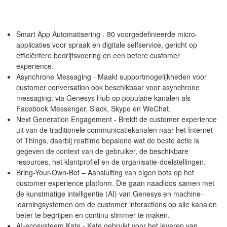
Smart App Automatisering - 80 voorgedefinieerde micro-
applicaties voor spraak en digitale selfservice, gericht op
efficiëntere bedrijfsvoering en een betere customer
experience.
Asynchrone Messaging - Maakt supportmogelijkheden voor
customer conversation ook beschikbaar voor asynchrone
messaging: via Genesys Hub op populaire kanalen als
Facebook Messenger, Slack, Skype en WeChat.
Next Generation Engagement - Breidt de customer experience
uit van de traditionele communicatiekanalen naar het Internet
of Things, daarbij realtime bepalend wat de beste actie is
gegeven de context van de gebruiker, de beschikbare
resources, het klantprofiel en de organisatie-doelstellingen.
Bring-Your-Own-Bot – Aansluiting van eigen bots op het
customer experience platform. Die gaan naadloos samen met
de kunstmatige intelligentie (AI) van Genesys en machine-
learningsystemen om de customer interactions op alle kanalen
beter te begrijpen en continu slimmer te maken.
AI-ecosysteem Kate - Kate gebruikt voor het leveren van