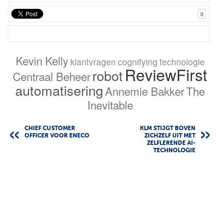
0
Kevin Kelly
klantvragen
cognifying
technologie
ReviewFirst
robot
Centraal Beheer
automatisering
Annemie Bakker
The
Inevitable
CHIEF CUSTOMER
KLM STIJGT BOVEN
OFFICER VOOR ENECO
ZICHZELF UIT MET
ZELFLERENDE AI-
TECHNOLOGIE