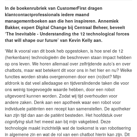
In de boekenrubriek van CustomerFirst dragen
klantcontactprofessionals iedere maand
managementboeken aan die hen inspireren. Annemiek
Bakker, expert Digital Change bij Centraal Beheer, beveelt
‘The Inevitable - Understanding the 12 technological forces
that will shape our future’ van Kevin Kelly aan.
'Wat ik vooral van dit boek heb opgestoken, is hoe snel de 12
(herkenbare) technologieën die beschreven staan impact hebben
op ons leven. We horen allemaal over zelfrijdende auto’s en over
chatbots, maar wat betekent dit voor ons in het hier en nu? Welke
functies worden straks overgenomen door een (ro)bot? Mijn
afdronk is dat veel alledaagse en tijdverslindende taken die voor
ons weinig toegevoegde waarde hebben, door een robot
uitgevoerd kunnen worden. Zodat wij tijd overhouden voor
andere zaken. Denk aan een apotheek waar een robot voor
individuele patiënten een recept kan samenstellen. De apotheker
kan zijn tijd dan aan de patiënt besteden. Het hoofdstuk over
cognifying
sluit het meest aan bij mijn vakgebied. Deze
technologie maakt inzichtelijk wat de toekomst is van robotisering
in algemene zin en wat de rol van een chatbot hierin kan zijn. Dit