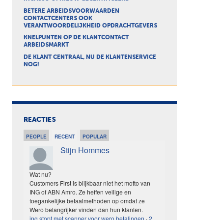
BETERE ARBEIDSVOORWAARDEN
CONTACTCENTERS OOK
VERANTWOORDELIJKHEID OPDRACHTGEVERS
KNELPUNTEN OP DE KLANTCONTACT
ARBEIDSMARKT
DE KLANT CENTRAAL, NU DE KLANTENSERVICE
NOG!
REACTIES
PEOPLE
RECENT
POPULAR
Stijn Hommes
Wat nu?
Customers First is blijkbaar niet het motto van
ING of ABN Amro. Ze heffen veilige en
toegankelijke betaalmethoden op omdat ze
Wero belangrijker vinden dan hun klanten.
ing stopt met scanner voor wero betalingen
·
2