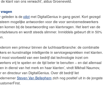
t de klant van ons verwacht’, aldus Groeneveld.
e vragen
r geleden is de
pilot
met DigitalGenius in gang gezet. Kort gezegd
-systeem mogelijke antwoorden voor die voor servicemedewerkers
en komen bij de beantwoording van klantvragen. Het leert van de
antadviseurs en wordt steeds slimmer. Inmiddels gebeurt dit in 50%
en.
ederom een primeur binnen de luchtvaartbranche: de combinatie
rs en kunstmatige intelligentie in servicegesprekken met klanten.
el mooi voorbeeld van een bedrijf dat technologie inzet om
rkers vrij te spelen en de tijd beter te benutten – en dat allemaal
 en in dienst van het merk en haar klanten’, vindt Mikhail Naumov,
 en directeur van DigitalGenius. Over dit bedrijf liet
ondernemer
Steven Van Belleghem
zich nog positief uit in de jongste
ustomerFirst.