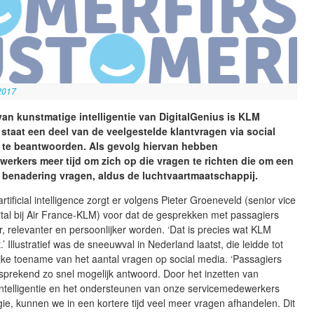
2017
an kunstmatige intelligentie van DigitalGenius is KLM
 staat een deel van de veelgestelde klantvragen via social
 te beantwoorden. Als gevolg hiervan hebben
erkers meer tijd om zich op die vragen te richten die om een
 benadering vragen, aldus de luchtvaartmaatschappij.
rtificial intelligence zorgt er volgens Pieter Groeneveld (senior vice
ital bij Air France-KLM) voor dat de gesprekken met passagiers
er, relevanter en persoonlijker worden. ‘Dat is precies wat KLM
.’ Illustratief was de sneeuwval in Nederland laatst, die leidde tot
jke toename van het aantal vragen op social media. ‘Passagiers
fsprekend zo snel mogelijk antwoord. Door het inzetten van
intelligentie en het ondersteunen van onze servicemedewerkers
ie, kunnen we in een kortere tijd veel meer vragen afhandelen. Dit