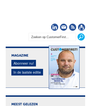
LinkedIn
Nieuwsbrief
RSS
Abonn
MAGAZINE
Abonneer nu!
In de laatste editie
MEEST GELEZEN