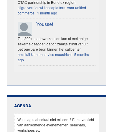
CTAC partnership in Benelux region.
sligro vernieuwt kassaplatform voor unified
commerce
·
1 month ago
Youssef
Zijn 300+ medewerkers en kan al met enige
zekerheidzeggen dat dit zaakje stinkt vanuit
betrouwbare bron binnen het callcenter
hm sluit klantenservice maastricht
·
5 months
ago
AGENDA
Wat mag u absoluut niet missen!? Een overzicht
van aankomende evenementen, seminars,
workshops etc.