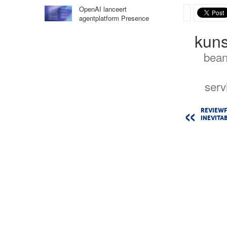
OpenAI lanceert
agentplatform Presence
kuns
bean
ser
REVIEWFI
INEVITAB