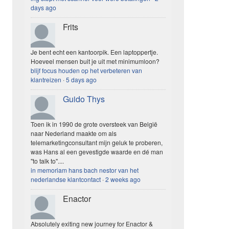
days ago
Frits
Je bent echt een kantoorpik. Een laptoppertje.
Hoeveel mensen buit je uit met minimumloon?
blijf focus houden op het verbeteren van
klantreizen
·
5 days ago
Guido Thys
Toen ik in 1990 de grote oversteek van België
naar Nederland maakte om als
telemarketingconsultant mijn geluk te proberen,
was Hans al een gevestigde waarde en dé man
"to talk to"....
in memoriam hans bach nestor van het
nederlandse klantcontact
·
2 weeks ago
Enactor
Absolutely exiting new journey for Enactor &