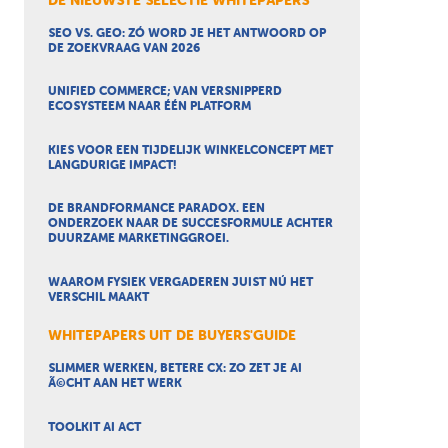
DE NIEUWSTE SELECTIE WHITEPAPERS
SEO VS. GEO: ZÓ WORD JE HET ANTWOORD OP
DE ZOEKVRAAG VAN 2026
UNIFIED COMMERCE; VAN VERSNIPPERD
ECOSYSTEEM NAAR ÉÉN PLATFORM
KIES VOOR EEN TIJDELIJK WINKELCONCEPT MET
LANGDURIGE IMPACT!
DE BRANDFORMANCE PARADOX. EEN
ONDERZOEK NAAR DE SUCCESFORMULE ACHTER
DUURZAME MARKETINGGROEI.
WAAROM FYSIEK VERGADEREN JUIST NÚ HET
VERSCHIL MAAKT
WHITEPAPERS UIT DE BUYERS'GUIDE
SLIMMER WERKEN, BETERE CX: ZO ZET JE AI
Ã©CHT AAN HET WERK
TOOLKIT AI ACT