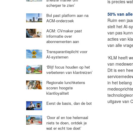
is precies wa
scherper te zien’
50% van all
Bol past platform aan na
Ruim een jaa
ACM-onderzoek
stelt het AI
ACM: CVmaker past
van pas kunn
informatie over
acties van kl
abonnementen aan
van alle vrag
Transparantieplicht voor
AI-systemen
‘KLM heeft w
van medewerke
‘Blijf focus houden op het
Dit is een he
verbeteren van klantreizen’
servicemedewe
in het belang
Regionale lunchketens
scoren hoogste
medeoprichter
klantloyaliteit
technologie
uitgave van C
Eerst de basis, dan de bot
‘Door af en toe helemaal
niets te doen, ontdek je
wat er echt toe doet’