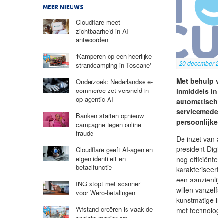
MEER NIEUWS
Cloudflare meet
zichtbaarheid in AI-
antwoorden
'Kamperen op een heerlijke
20 december 
strandcamping in Toscane'
Met behulp v
Onderzoek: Nederlandse e-
commerce zet versneld in
inmiddels in
op agentic AI
automatisch
servicemedew
Banken starten opnieuw
persoonlijke
campagne tegen online
fraude
De inzet van a
president Dig
Cloudflare geeft AI-agenten
eigen identiteit en
nog efficiënt
betaalfunctie
karakteriseert
een aanzienli
ING stopt met scanner
willen vanzel
voor Wero-betalingen
kunstmatige 
‘Afstand creëren is vaak de
met technolog
snelste manier om