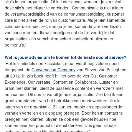
silo’s in een organisatie. Of in ieder geval, wanneer je verzuimt
deze silo’s met elkaar te verbinden. Communicatie is niet alleen
de verantwoordelijkheid van de communicatieafdeling, customer
care is niet alleen de rol van customer care. Als je niet samen de
schouders eronder zet, dan ga je het komende jaren verliezen
van concurrenten die wel begrijpen dat de tijd voorbij is dat
organisaties zich verschuilen achter contactformulieren en
belmenu’s.'
Wat is jouw advies om te komen tot de beste social service?
'Het is inmiddels een klassieker, maar wordt nog zelden goed
toegepast; de
Conversation Company
van Steven van Belleghem
uit 2012. In zijn boek heeft hij het over de vier C’s: Customer
Experience, Conversatie, Content en Collaboratie. Luister en
praat met klanten, biedt ze passende content en werk zelfs met
hen samen. Dit doe je vanuit je hele organisatie. Zelf ben ik een
groot voorstander van het betrekken van medewerkers uit alle
lagen van de organisatie. Zij kunnen mooie en gepassioneerde
verhalen vertellen en diepgang brengen. Door hen in contact te
brengen met klanten, blijven ze ook een gevoel houden hoe
klanten over het product of dienst denken. Dus geen silootje
webcare, maar een klantgerichte organisatie.'