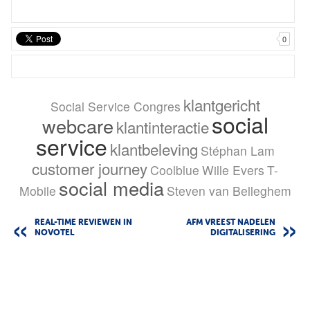
0
klantgericht
Social Service Congres
social
webcare
klantinteractie
service
klantbeleving
Stéphan Lam
customer journey
Coolblue
Wille Evers
T-
social media
Mobile
Steven van Belleghem
REAL-TIME REVIEWEN IN
AFM VREEST NADELEN
NOVOTEL
DIGITALISERING