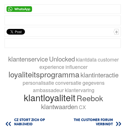
0
klantenservice
Unlocked
klantdata
customer
experience
influencer
loyaliteitsprogramma
klantinteractie
personalisatie
conversatie
gegevens
ambassadeur
klantervaring
klantloyaliteit
Reebok
klantwaarden
CX
CZ STORT ZICH OP
THE CUSTOMER FORUM
NABIJHEID
VERBINDT