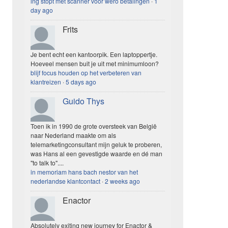
ing stopt met scanner voor wero betalingen
·
1
day ago
Frits
Je bent echt een kantoorpik. Een laptoppertje.
Hoeveel mensen buit je uit met minimumloon?
blijf focus houden op het verbeteren van
klantreizen
·
5 days ago
Guido Thys
Toen ik in 1990 de grote oversteek van België
naar Nederland maakte om als
telemarketingconsultant mijn geluk te proberen,
was Hans al een gevestigde waarde en dé man
"to talk to"....
in memoriam hans bach nestor van het
nederlandse klantcontact
·
2 weeks ago
Enactor
Absolutely exiting new journey for Enactor &