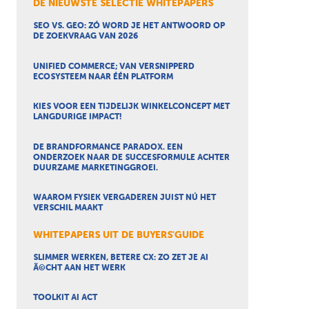
DE NIEUWSTE SELECTIE WHITEPAPERS
SEO VS. GEO: ZÓ WORD JE HET ANTWOORD OP
DE ZOEKVRAAG VAN 2026
UNIFIED COMMERCE; VAN VERSNIPPERD
ECOSYSTEEM NAAR ÉÉN PLATFORM
KIES VOOR EEN TIJDELIJK WINKELCONCEPT MET
LANGDURIGE IMPACT!
DE BRANDFORMANCE PARADOX. EEN
ONDERZOEK NAAR DE SUCCESFORMULE ACHTER
DUURZAME MARKETINGGROEI.
WAAROM FYSIEK VERGADEREN JUIST NÚ HET
VERSCHIL MAAKT
WHITEPAPERS UIT DE BUYERS'GUIDE
SLIMMER WERKEN, BETERE CX: ZO ZET JE AI
Ã©CHT AAN HET WERK
TOOLKIT AI ACT