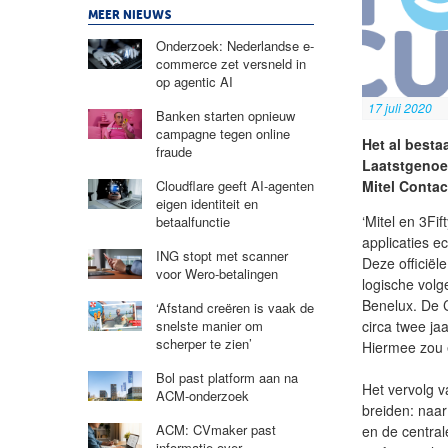
MEER NIEUWS
Onderzoek: Nederlandse e-
commerce zet versneld in
op agentic AI
17 juli 2020
Banken starten opnieuw
campagne tegen online
Het al besta
fraude
Laatstgenoem
Mitel Contac
Cloudflare geeft AI-agenten
eigen identiteit en
‘Mitel en 3Fi
betaalfunctie
applicaties 
ING stopt met scanner
Deze officiël
voor Wero-betalingen
logische volg
Benelux. De C
‘Afstand creëren is vaak de
circa twee ja
snelste manier om
scherper te zien’
Hiermee zou e
Bol past platform aan na
Het vervolg v
ACM-onderzoek
breiden: naar
ACM: CVmaker past
en de centrale
informatie over