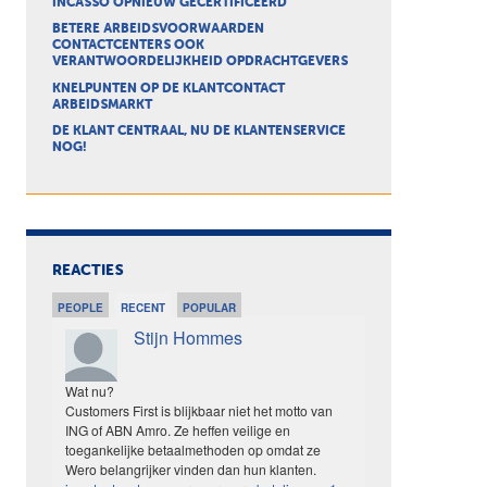
INCASSO OPNIEUW GECERTIFICEERD
BETERE ARBEIDSVOORWAARDEN
CONTACTCENTERS OOK
VERANTWOORDELIJKHEID OPDRACHTGEVERS
KNELPUNTEN OP DE KLANTCONTACT
ARBEIDSMARKT
DE KLANT CENTRAAL, NU DE KLANTENSERVICE
NOG!
REACTIES
PEOPLE
RECENT
POPULAR
Stijn Hommes
Wat nu?
Customers First is blijkbaar niet het motto van
ING of ABN Amro. Ze heffen veilige en
toegankelijke betaalmethoden op omdat ze
Wero belangrijker vinden dan hun klanten.