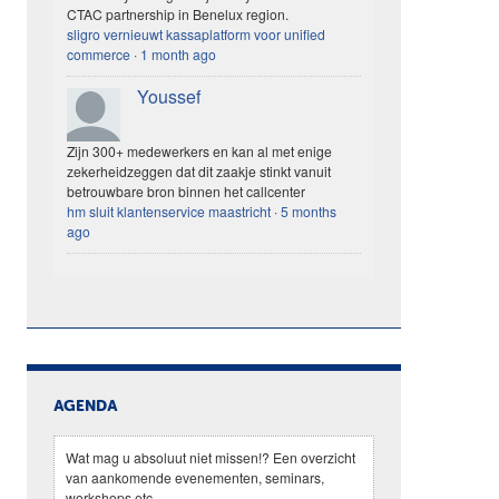
CTAC partnership in Benelux region.
sligro vernieuwt kassaplatform voor unified
commerce
·
1 month ago
Youssef
Zijn 300+ medewerkers en kan al met enige
zekerheidzeggen dat dit zaakje stinkt vanuit
betrouwbare bron binnen het callcenter
hm sluit klantenservice maastricht
·
5 months
ago
AGENDA
Wat mag u absoluut niet missen!? Een overzicht
van aankomende evenementen, seminars,
workshops etc.