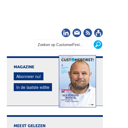
LinkedIn
Nieuwsbrief
RSS
Abonn
MAGAZINE
Abonneer nu!
In de laatste editie
MEEST GELEZEN