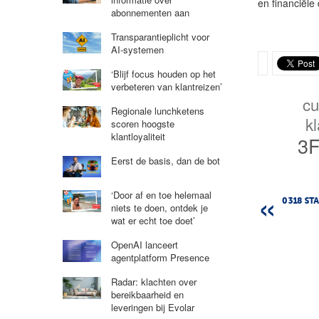
en financiële
abonnementen aan
Transparantieplicht voor
AI-systemen
‘Blijf focus houden op het
verbeteren van klantreizen’
cu
Regionale lunchketens
k
scoren hoogste
klantloyaliteit
3F
Eerst de basis, dan de bot
‘Door af en toe helemaal
0318 ST
niets te doen, ontdek je
wat er echt toe doet’
OpenAI lanceert
agentplatform Presence
Radar: klachten over
bereikbaarheid en
leveringen bij Evolar