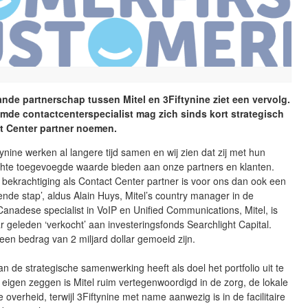
ande partnerschap tussen Mitel en 3Fiftynine ziet een vervolg.
de contactcenterspecialist mag zich sinds kort strategisch
t Center partner noemen.
ftynine werken al langere tijd samen en wij zien dat zij met hun
echte toegevoegde waarde bieden aan onze partners en klanten.
e bekrachtiging als Contact Center partner is voor ons dan ook een
ende stap’, aldus Alain Huys, Mitel’s country manager in de
anadese specialist in VoIP en Unified Communications, Mitel, is
ar geleden ‘verkocht’ aan investeringsfonds Searchlight Capital.
en bedrag van 2 miljard dollar gemoeid zijn.
an de strategische samenwerking heeft als doel het portfolio uit te
 eigen zeggen is Mitel ruim vertegenwoordigd in de zorg, de lokale
 overheid, terwijl 3Fiftynine met name aanwezig is in de facilitaire