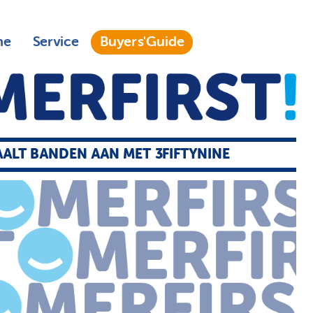
ne
Service
Buyers'Guide
AALT BANDEN AAN MET 3FIFTYNINE