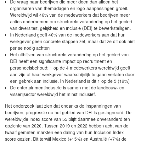
De vraag naar bedrijven die meer doen dan alleen het
organiseren van themadagen en logo-aanpassingen groeit.
Wereldwijd wil 46% van de medewerkers dat bedrijven meer
acties ondernemen om structurele verandering op het gebied
van diversiteit, gelijkheid en inclusie (DEI) te bewerkstelligen.
In Nederland geeft 40% van de medewerkers aan dat hun
werkgever geen concrete stappen zet, maar dat ze dit ook niet
per se nodig achten
Het uitblijven van structurele verandering op het gebied van
DEI heeft een significante impact op recruitment en
personeelsbehoud: 1 op de 4 medewerkers wereldwijd geeft
aan zijn of haar werkgever waarschijnlijk te gaan verlaten door
een gebrek aan inclusie. In Nederland is dit 1 op de 5 (19%)
De entertainmentindustrie is samen met de landbouw- en
visserijsector wereldwijd het minst inclusief.
Het onderzoek laat zien dat ondanks de inspanningen van
bedrijven, progressie op het gebied van DEI is gestagneerd. De
wereldwijde index score van 55 blijft daarmee onveranderd ten
opzichte van 2020. Tussen 2019 en 2022 hebben acht van de
twaalf gemeten markten een daling van hun Inclusion Index-
score gezien. Dit terwijl Mexico (+15%) en Australië (+7%) de