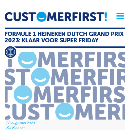
Home
Opinie
Archief
Magazine
Service
Buyers'Guide
FORMULE 1 HEINEKEN DUTCH GRAND PRIX
Linked
Nieu
R
2023: KLAAR VOOR SUPER FRIDAY
23 augustus 2023
Kel Koenen