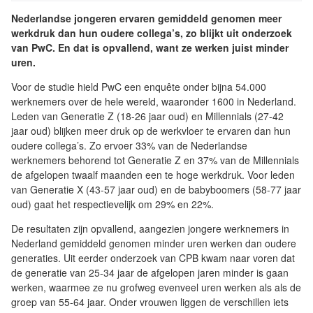
Nederlandse jongeren ervaren gemiddeld genomen meer
werkdruk dan hun oudere collega’s, zo blijkt uit onderzoek
van PwC. En dat is opvallend, want ze werken juist minder
uren.
Voor de studie hield PwC een enquête onder bijna 54.000
werknemers over de hele wereld, waaronder 1600 in Nederland.
Leden van Generatie Z (18-26 jaar oud) en Millennials (27-42
jaar oud) blijken meer druk op de werkvloer te ervaren dan hun
oudere collega’s. Zo ervoer 33% van de Nederlandse
werknemers behorend tot Generatie Z en 37% van de Millennials
de afgelopen twaalf maanden een te hoge werkdruk. Voor leden
van Generatie X (43-57 jaar oud) en de babyboomers (58-77 jaar
oud) gaat het respectievelijk om 29% en 22%.
De resultaten zijn opvallend, aangezien jongere werknemers in
Nederland gemiddeld genomen minder uren werken dan oudere
generaties. Uit eerder onderzoek van CPB kwam naar voren dat
de generatie van 25-34 jaar de afgelopen jaren minder is gaan
werken, waarmee ze nu grofweg evenveel uren werken als als de
groep van 55-64 jaar. Onder vrouwen liggen de verschillen iets