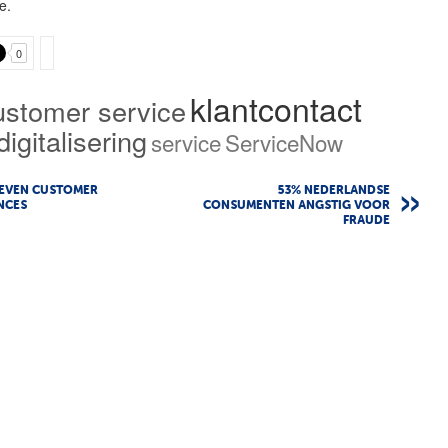
e.
0
klantcontact
ustomer service
digitalisering
service
ServiceNow
REVEN CUSTOMER
53% NEDERLANDSE
NCES
CONSUMENTEN ANGSTIG VOOR
FRAUDE