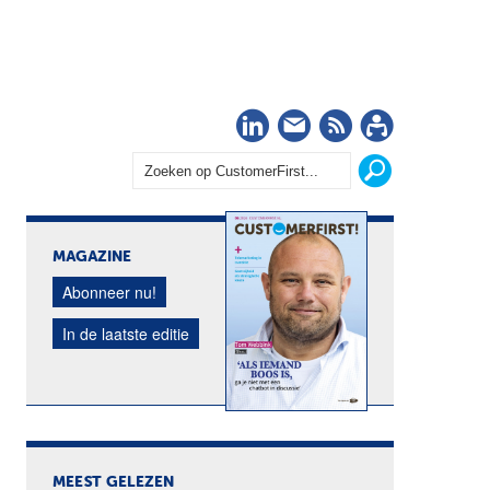
LinkedIn
Nieuwsbrief
RSS
Abonn
MAGAZINE
Abonneer nu!
In de laatste editie
MEEST GELEZEN