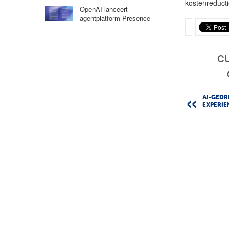
kostenreducti
OpenAI lanceert
agentplatform Presence
c
AI-GED
EXPERIE