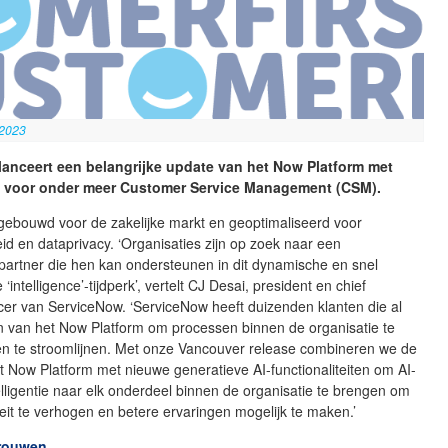
 2023
lanceert een belangrijke update van het Now Platform met
 voor onder meer Customer Service Management (CSM).
 gebouwd voor de zakelijke markt en geoptimaliseerd voor
d en dataprivacy. ‘Organisaties zijn op zoek naar een
partner die hen kan ondersteunen in dit dynamische en snel
intelligence’-tijdperk’, vertelt CJ Desai, president en chief
icer van ServiceNow. ‘ServiceNow heeft duizenden klanten die al
 van het Now Platform om processen binnen de organisatie te
 en te stroomlijnen. Met onze Vancouver release combineren we de
t Now Platform met nieuwe generatieve AI-functionaliteiten om AI-
lligentie naar elk onderdeel binnen de organisatie te brengen om
teit te verhogen en betere ervaringen mogelijk te maken.’
trouwen