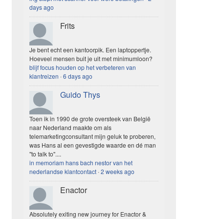
days ago
Frits
Je bent echt een kantoorpik. Een laptoppertje.
Hoeveel mensen buit je uit met minimumloon?
blijf focus houden op het verbeteren van
klantreizen
·
6 days ago
Guido Thys
Toen ik in 1990 de grote oversteek van België
naar Nederland maakte om als
telemarketingconsultant mijn geluk te proberen,
was Hans al een gevestigde waarde en dé man
"to talk to"....
in memoriam hans bach nestor van het
nederlandse klantcontact
·
2 weeks ago
Enactor
Absolutely exiting new journey for Enactor &