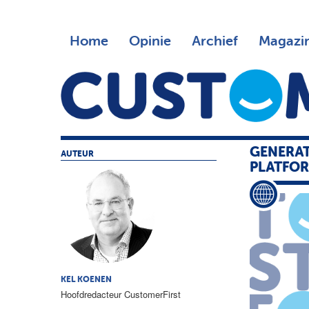
Home
Opinie
Archief
Magazi
GENERAT
AUTEUR
PLATFO
KEL KOENEN
Hoofdredacteur CustomerFirst