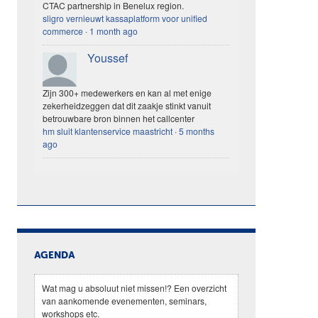
CTAC partnership in Benelux region.
sligro vernieuwt kassaplatform voor unified
commerce
·
1 month ago
Youssef
Zijn 300+ medewerkers en kan al met enige
zekerheidzeggen dat dit zaakje stinkt vanuit
betrouwbare bron binnen het callcenter
hm sluit klantenservice maastricht
·
5 months
ago
AGENDA
Wat mag u absoluut niet missen!? Een overzicht
van aankomende evenementen, seminars,
workshops etc.