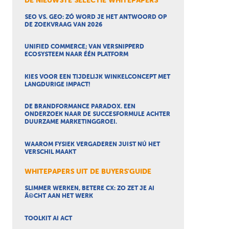
DE NIEUWSTE SELECTIE WHITEPAPERS
SEO VS. GEO: ZÓ WORD JE HET ANTWOORD OP
DE ZOEKVRAAG VAN 2026
UNIFIED COMMERCE; VAN VERSNIPPERD
ECOSYSTEEM NAAR ÉÉN PLATFORM
KIES VOOR EEN TIJDELIJK WINKELCONCEPT MET
LANGDURIGE IMPACT!
DE BRANDFORMANCE PARADOX. EEN
ONDERZOEK NAAR DE SUCCESFORMULE ACHTER
DUURZAME MARKETINGGROEI.
WAAROM FYSIEK VERGADEREN JUIST NÚ HET
VERSCHIL MAAKT
WHITEPAPERS UIT DE BUYERS'GUIDE
SLIMMER WERKEN, BETERE CX: ZO ZET JE AI
Ã©CHT AAN HET WERK
TOOLKIT AI ACT