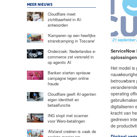
MEER NIEUWS
Cloudflare meet
zichtbaarheid in AI-
antwoorden
'Kamperen op een heerlijke
21 september
strandcamping in Toscane'
ServiceNow 
Onderzoek: Nederlandse e-
commerce zet versneld in
oplossingen
op agentic AI
Het model is
Banken starten opnieuw
nauwkeurighei
campagne tegen online
betrouwbare 
fraude
veranderende ‘
operating off
Cloudflare geeft AI-agenten
eigen identiteit en
gebruikmaken
betaalfunctie
digitaliseren
kracht van he
ING stopt met scanner
gedreven inte
voor Wero-betalingen
de productivi
‘Afstand creëren is vaak de
Digitaal ver
snelste manier om