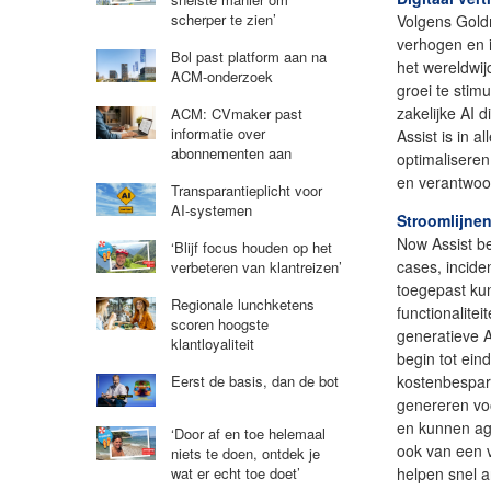
scherper te zien’
Volgens Goldm
verhogen en i
Bol past platform aan na
het wereldwij
ACM-onderzoek
groei te stim
zakelijke AI 
ACM: CVmaker past
informatie over
Assist is in 
abonnementen aan
optimaliseren
en verantwoo
Transparantieplicht voor
AI-systemen
Stroomlijne
Now Assist be
‘Blijf focus houden op het
cases, incide
verbeteren van klantreizen’
toegepast ku
Regionale lunchketens
functionalit
scoren hoogste
generatieve A
klantloyaliteit
begin tot eind
kostenbespar
Eerst de basis, dan de bot
genereren vo
en kunnen age
‘Door af en toe helemaal
ook van een v
niets te doen, ontdek je
helpen snel a
wat er echt toe doet’