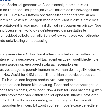
an Sachs zal generatieve AI de menselijke productiviteit
n de komende tien jaar bijna zeven miljard dollar toevoegen aan
de BBP. Het Now Platform operationaliseert generatieve AI om
uleren en kosten te verlagen voor iedere klant in elke functie met
die ontwikkeld is voor maximaal digitaal vertrouwen en privacy. Now
alle processen en workflows geïntegreerd om prestaties te
 en voldoet volledig aan alle ServiceNow-controles voor ethische
rde ontwikkeling en toepassing.
n
vat generatieve AI-functionaliteiten zoals het samenvatten van
nten en chatgesprekken, virtual agent en zoekmogelijkheden die
nnen worden op een breed scala aan scenario's en
eiten, zodat agents gebruik kunnen maken van de mogelijkheden van
I. Now Assist for CSM stroomlijnt het klantenserviceproces van
. Dit leidt tot een hogere productiviteit van agents,
ingen en een betere klantervaring. Door snel samenvattingen te
or cases en chats, vermindert Now Assist for CSM handmatig werk
nts problemen van klanten sneller oplossen. Klanten profiteren
erbeterde selfservice-ervaring, met toegang tot bronnen die
ntwoorden te vinden. Dit zorgt voor een hogere case deflectie en