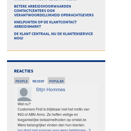
BETERE ARBEIDSVOORWAARDEN
CONTACTCENTERS OOK
VERANTWOORDELIJKHEID OPDRACHTGEVERS
KNELPUNTEN OP DE KLANTCONTACT
ARBEIDSMARKT
DE KLANT CENTRAAL, NU DE KLANTENSERVICE
NOG!
REACTIES
PEOPLE
RECENT
POPULAR
Stijn Hommes
Wat nu?
Customers First is blijkbaar niet het motto van
ING of ABN Amro. Ze heffen veilige en
toegankelijke betaalmethoden op omdat ze
Wero belangrijker vinden dan hun klanten.
ing stopt met scanner voor wero betalingen
·
2