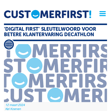
Home
Opinie
Archief
Magazine
Service
Buyers'Guide
‘DIGITAL FIRST’ SLEUTELWOORD VOOR
Linked
Nieu
R
BETERE KLANTERVARING DECATHLON
12 maart 2024
Kel Koenen