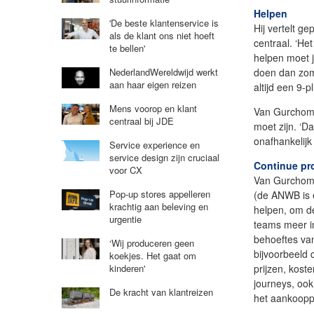
Helpen
'De beste klantenservice is
Hij vertelt g
als de klant ons niet hoeft
centraal. ‘He
te bellen'
helpen moet j
doen dan zoma
NederlandWereldwijd werkt
aan haar eigen reizen
altijd een 9-pl
Mens voorop en klant
Van Gurchom 
centraal bij JDE
moet zijn. ‘D
onafhankelijk
Service experience en
service design zijn cruciaal
Continue pr
voor CX
Van Gurchom 
Pop-up stores appelleren
(de ANWB is e
krachtig aan beleving en
helpen, om de
urgentie
teams meer in
behoeftes van
‘Wij produceren geen
bijvoorbeeld
koekjes. Het gaat om
prijzen, kost
kinderen'
journeys, ook
De kracht van klantreizen
het aankoopp