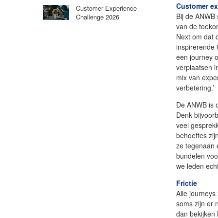
Customer ex
Customer Experience
Bij de ANWB 
Challenge 2026
van de toeko
Next om dat 
inspirerende
een journey o
verplaatsen i
mix van expe
verbetering.’
De ANWB is o
Denk bijvoor
veel gesprek
behoeftes zi
ze tegenaan 
bundelen voor
we leden ech
Frictie
Alle journeys
soms zijn er 
dan bekijken 