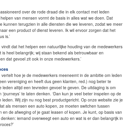
epassioneerd over de rode draad die in elk contact met leden
t helpen van mensen vormt de basis in alles wat we doen. Dat
e kunnen terugzien in alle diensten die we leveren, zodat we meer
ar een product of dienst leveren. Ik wil ervoor zorgen dat het
us is.’
vindt dat het helpen een natuurlijke houding van de medewerkers
at is heel belangrijk; wij staan bekend als betrouwbaar en
 en dat gevoel zit ook in onze medewerkers.’
oces
vertelt hoe je de medewerkers meeneemt in de ambitie om leden
en vereniging en heeft dus geen klanten, red.) nog beter te
 leden altijd een tevreden gevoel te geven. De uitdaging is om
 ‘journeys’ te laten denken. ‘Dan kun je veel beter inspelen op de
 leden. Wij zijn nu nog best productgericht. Op onze website zie je
 dat als mensen een auto kopen, ze moeten switchen tussen
en en de afweging of je gaat leasen of kopen. Je kunt, op basis van
 denken: iemand overweegt een auto en wat is er dan belangrijk in
roces?’