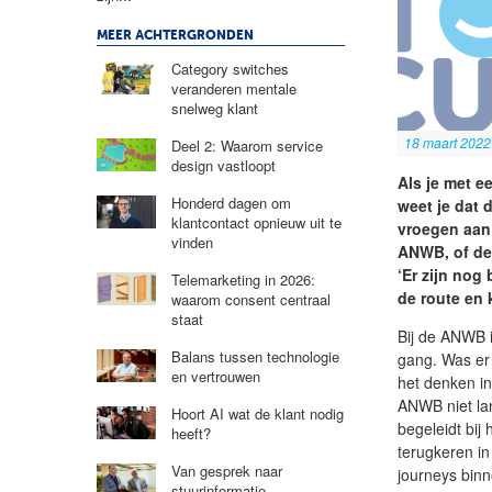
MEER ACHTERGRONDEN
Category switches
veranderen mentale
snelweg klant
18 maart 2022
Deel 2: Waarom service
design vastloopt
Als je met e
Honderd dagen om
weet je dat
klantcontact opnieuw uit te
vroegen aan
vinden
ANWB, of de 
‘Er zijn nog
Telemarketing in 2026:
de route en 
waarom consent centraal
staat
Bij de ANWB i
Balans tussen technologie
gang. Was er 
en vertrouwen
het denken in
ANWB niet la
Hoort AI wat de klant nodig
begeleidt bij
heeft?
terugkeren in
Van gesprek naar
journeys bin
stuurinformatie