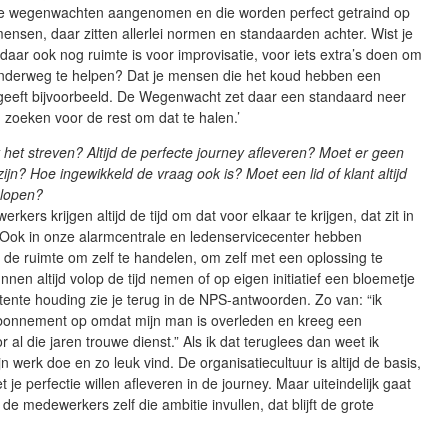
 wegenwachten aangenomen en die worden perfect getraind op
ensen, daar zitten allerlei normen en standaarden achter. Wist je
daar ook nog ruimte is voor improvisatie, voor iets extra’s doen om
nderweg te helpen? Dat je mensen die het koud hebben een
eeft bijvoorbeeld. De Wegenwacht zet daar een standaard neer
jd zoeken voor de rest om dat te halen.’
at het streven? Altijd de perfecte journey afleveren? Moet er geen
zijn? Hoe ingewikkeld de vraag ook is? Moet een lid of klant altijd
glopen?
rkers krijgen altijd de tijd om dat voor elkaar te krijgen, dat zit in
. Ook in onze alarmcentrale en ledenservicecenter hebben
de ruimte om zelf te handelen, om zelf met een oplossing te
nen altijd volop de tijd nemen of op eigen initiatief een bloemetje
ttente houding zie je terug in de NPS-antwoorden. Zo van: “ik
bonnement op omdat mijn man is overleden en kreeg een
r al die jaren trouwe dienst.” Als ik dat teruglees dan weet ik
n werk doe en zo leuk vind. De organisatiecultuur is altijd de basis,
je perfectie willen afleveren in de journey. Maar uiteindelijk gaat
de medewerkers zelf die ambitie invullen, dat blijft de grote