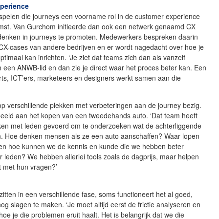
perience
spelen die journeys een voorname rol in de customer experience
mst. Van Gurchom initieerde dan ook een netwerk genaamd CX
denken in journeys te promoten. Medewerkers bespreken daarin
 CX-cases van andere bedrijven en er wordt nagedacht over hoe je
ptimaal kan inrichten. ‘Je ziet dat teams zich dan als vanzelf
n een ANWB-lid en dan zie je direct waar het proces beter kan. Een
rts, ICT’ers, marketeers en designers werkt samen aan die
p verschillende plekken met verbeteringen aan de journey bezig.
beeld aan het kopen van een tweedehands auto. ‘Dat team heeft
ken met leden gevoerd om te onderzoeken wat de achterliggende
jn. Hoe denken mensen als ze een auto aanschaffen? Waar lopen
en hoe kunnen we de kennis en kunde die we hebben beter
 leden? We hebben allerlei tools zoals de dagprijs, maar helpen
t met hun vragen?’
 zitten in een verschillende fase, soms functioneert het al goed,
nog slagen te maken. ‘Je moet altijd eerst de frictie analyseren en
hoe je die problemen eruit haalt. Het is belangrijk dat we die