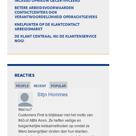
INCASSO OPNIEUW GECERTIFICEERD
BETERE ARBEIDSVOORWAARDEN
CONTACTCENTERS OOK
VERANTWOORDELIJKHEID OPDRACHTGEVERS
KNELPUNTEN OP DE KLANTCONTACT
ARBEIDSMARKT
DE KLANT CENTRAAL, NU DE KLANTENSERVICE
NOG!
REACTIES
PEOPLE
RECENT
POPULAR
Stijn Hommes
Wat nu?
Customers First is blijkbaar niet het motto van
ING of ABN Amro. Ze heffen veilige en
toegankelijke betaalmethoden op omdat ze
Wero belangrijker vinden dan hun klanten.