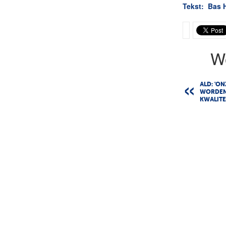
Tekst: Bas 
W
ALD: 'O
WORDEN
KWALITE