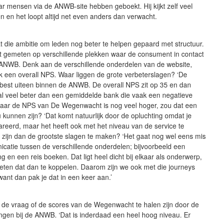
 mensen via de ANWB-site hebben geboekt. Hij kijkt zelf veel
 en het loopt altijd net even anders dan verwacht.
at die ambitie om leden nog beter te helpen gepaard met structuur.
 gemeten op verschillende plekken waar de consument in contact
ANWB. Denk aan de verschillende onderdelen van de website,
k een overall NPS. Waar liggen de grote verbeterslagen? ‘De
 best uiteen binnen de ANWB. De overall NPS zit op 35 en dan
al veel beter dan een gemiddelde bank die vaak een negatieve
Maar de NPS van De Wegenwacht is nog veel hoger, zou dat een
 kunnen zijn? ‘Dat komt natuurlijk door de opluchting omdat je
areerd, maar het heeft ook met het niveau van de service te
 zijn dan de grootste slagen te maken? ‘Het gaat nog wel eens mis
catie tussen de verschillende onderdelen; bijvoorbeeld een
ng en een reis boeken. Dat ligt heel dicht bij elkaar als onderwerp,
eten dat dan te koppelen. Daarom zijn we ook met die journeys
want dan pak je dat in een keer aan.’
s de vraag of de scores van de Wegenwacht te halen zijn door de
ngen bij de ANWB. ‘Dat is inderdaad een heel hoog niveau. Er