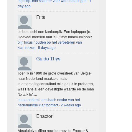
ing stopt met scanner voor wero betalingen
·
1
day ago
Frits
Je bent echt een kantoorpik. Een laptoppertje.
Hoeveel mensen buit je uit met minimumloon?
blijf focus houden op het verbeteren van
klantreizen
·
5 days ago
Guido Thys
Toen ik in 1990 de grote oversteek van België
naar Nederland maakte om als
telemarketingconsultant mijn geluk te proberen,
was Hans al een gevestigde waarde en dé man
"to talk to"....
in memoriam hans bach nestor van het
nederlandse klantcontact
·
2 weeks ago
Enactor
Absolutely exiting new journey for Enactor &