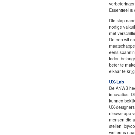
verbeteringen
Essentieel is
Die stap naar
nodige valkui
met verschil
De een wil d
maatschappelij
eens spannin
leden belangr
beter te mak
elkaar te krij
UX-Lab
De ANWB heef
innovaties. D
kunnen bekijk
UX-designers
nieuwe app v
mensen die al
stellen, bijv
wel eens naa