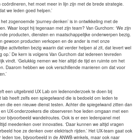
 coördineren, het moet meer in lijn zijn met de brede strategie.
 dat we leden goed helpen.’
 het zogenoemde ‘journey-denken’ is in ontwikkeling met de
len. Waar loopt hij tegenaan met zijn team? Van Gurchom: ‘We zijn
lende producten, diensten en maatschappelijke onderwerpen bezig.
an gewoon producten verkopen en de ander is met onze
ke activiteiten bezig waarin dat verder helpen al zit, dat levert wel
g op.’ De kern is volgens Van Gurchom dat iedereen tevreden
ijk vindt. ‘Gelukkig nemen we hier altijd de tijd en ruimte om het
en. Daarom hebben we ook verschillende manieren om dat voor
gen.’
t een uitgebreid UX Lab om ledenonderzoek te doen bij
it lab heeft zelfs een spiegelwand die is bedoeld om leden te
en die een nieuwe dienst testen. Achter die spiegelwand zitten dan
 en UX-onderzoekers die observeren hoe leden omgaan met een
oor bijvoorbeeld wandelroutes. Ook is er een ledenpanel met
tijd meedenken over innovaties. ‘Daar kunnen we altijd vragen
oorbeeld hoe ze denken over elektrisch rijden.’ Het UX-team gaat ook
r leden toe, bijvoorbeeld in de ANWB-winkels, maar ook naar