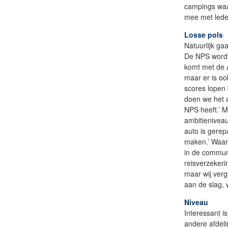
campings waar
mee met leden
Losse pols
Natuurlijk ga
De NPS wordt
komt met de 
maar er is oo
scores lopen
doen we het 
NPS heeft.’ 
ambitieniveau
auto is gerep
maken.’ Waar
in de communi
reisverzekeri
maar wij verg
aan de slag, 
Niveau
Interessant i
andere afdeli