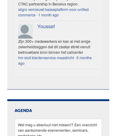
CTAC partnership in Benelux region.
sligro vernieuwt kassaplatform voor unified
commerce
·
1 month ago
Youssef
Zijn 300+ medewerkers en kan al met enige
zekerheidzeggen dat dit zaakje stinkt vanuit
betrouwbare bron binnen het callcenter
hm sluit klantenservice maastricht
·
5 months
ago
AGENDA
Wat mag u absoluut niet missen!? Een overzicht
van aankomende evenementen, seminars,
workshops etc.