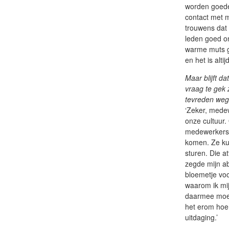
worden goede
contact met m
trouwens dat 
leden goed o
warme muts g
en het is alti
Maar blijft d
vraag te gek 
tevreden we
‘Zeker, medewe
onze cultuur
medewerkers 
komen. Ze kun
sturen. Die a
zegde mijn a
bloemetje voo
waarom ik mij
daarmee moet 
het erom hoe 
uitdaging.’