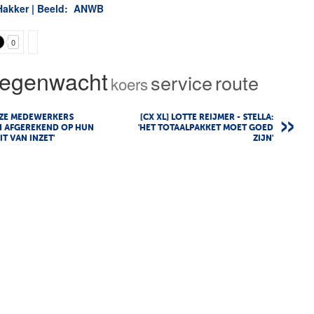
Hakker | Beeld: ANWB
0
egenwacht
service
route
koers
NZE MEDEWERKERS
[CX XL] LOTTE REIJMER - STELLA:
 AFGEREKEND OP HUN
'HET TOTAALPAKKET MOET GOED
IT VAN INZET'
ZIJN'