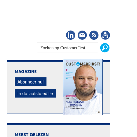
LinkedIn
Nieuwsbrief
RSS
Abonn
MAGAZINE
Abonneer nu!
In de laatste editie
MEEST GELEZEN