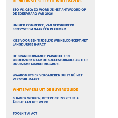
DE NIEUWSTE SELECTIE WHITEPAPERS
SEO VS. GEO: ZÓ WORD JE HET ANTWOORD OP
DE ZOEKVRAAG VAN 2026
UNIFIED COMMERCE; VAN VERSNIPPERD
ECOSYSTEEM NAAR ÉÉN PLATFORM
KIES VOOR EEN TIJDELIJK WINKELCONCEPT MET
LANGDURIGE IMPACT!
DE BRANDFORMANCE PARADOX. EEN
ONDERZOEK NAAR DE SUCCESFORMULE ACHTER
DUURZAME MARKETINGGROEI.
WAAROM FYSIEK VERGADEREN JUIST NÚ HET
VERSCHIL MAAKT
WHITEPAPERS UIT DE BUYERS'GUIDE
SLIMMER WERKEN, BETERE CX: ZO ZET JE AI
Ã©CHT AAN HET WERK
TOOLKIT AI ACT