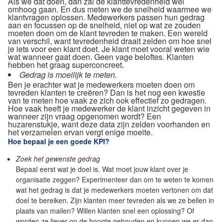
Als we dat doen, dan zal de klanttevredenheid wel
omhoog gaan. En dus meten we de snelheid waarmee we
klantvragen oplossen. Medewerkers passen hun gedrag
aan en focussen op de snelheid, niet op wat ze zouden
moeten doen om de klant tevreden te maken. Een wereld
van verschil, want tevredenheid draait zelden om hoe snel
je iets voor een klant doet. Je klant moet vooral weten wie
wat wanneer gaat doen. Geen vage beloftes. Klanten
hebben het graag superconcreet.
Gedrag is moeilijk te meten.
Ben je erachter wat je medewerkers moeten doen om
tevreden klanten te creëren? Dan is het nog een kwestie
van te meten hoe vaak ze zich ook effectief zo gedragen.
Hoe vaak heeft je medewerker de klant inzicht gegeven in
wanneer zijn vraag opgenomen wordt? Een
huzarenstukje, want deze data zijn zelden voorhanden en
het verzamelen ervan vergt enige moeite.
Hoe bepaal je een goede KPI?
Zoek het gewenste gedrag
Bepaal eerst wat je doel is. Wat moet jouw klant over je
organisatie zeggen? Experimenteer dan om te weten te komen
wat het gedrag is dat je medewerkers moeten vertonen om dat
doel te bereiken. Zijn klanten meer tevreden als we ze bellen in
plaats van mailen? Willen klanten snel een oplossing? Of
worden ze liever op de hoogte gehouden en kunnen we er dan