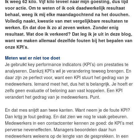
Ik weeg 62 kilo. Vijf kilo teveel naar mijn goesting, dus tijd
voor actie. Om te weten of ik ook daadwerkelijk resultaat
behaal, weeg ik mij elke maandagochtend na het douchen.
Volledig naakt, kwestie van met vergelijkbare resultaten te
werken. En dat doe ik zo al zeven weken. Zonder enig
resultaat. Wat doe ik verkeerd? Dat leg ik je uit in deze blog,
want we maken allemaal dezelfde fouten bij het bepalen van
onze KPI’s.
Meten wat er niet toe doet
Je gebruikt key performance indicators (KPI’s) om prestaties te
analyseren. Dankzij KPI’s wil je verandering teweeg brengen. En
daar zijn ze perfect voor, want een KPI stuurt het gedrag van je
medewerkers. Iemand meet het, dus het is belangrijk. Je hoeft er
zelfs geen evaluatie of beloning aan vast koppelen. Een KPI
verandert het gedrag van je medewerkers. Punt.
En dat mes snijdt aan twee kanten. Want neem je de foute KPI?
Dan krijg je fout gedrag. En dat zien we nog te vaak gebeuren.
Medewerkers in een contactcenter kennen ze goed: de KPI’s met
perverse neveneffecten. Managers beoordelen daar hun
medewerkers weleens op de lengte van de gesprekken. In een