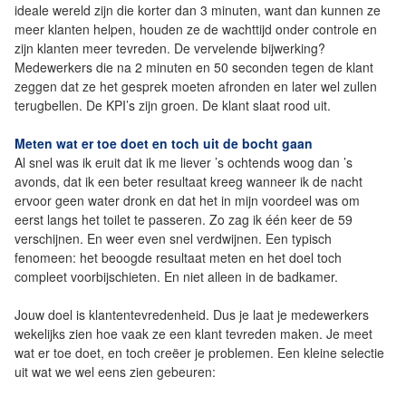
ideale wereld zijn die korter dan 3 minuten, want dan kunnen ze
meer klanten helpen, houden ze de wachttijd onder controle en
zijn klanten meer tevreden. De vervelende bijwerking?
Medewerkers die na 2 minuten en 50 seconden tegen de klant
zeggen dat ze het gesprek moeten afronden en later wel zullen
terugbellen. De KPI’s zijn groen. De klant slaat rood uit.
Meten wat er toe doet en toch uit de bocht gaan
Al snel was ik eruit dat ik me liever ’s ochtends woog dan ’s
avonds, dat ik een beter resultaat kreeg wanneer ik de nacht
ervoor geen water dronk en dat het in mijn voordeel was om
eerst langs het toilet te passeren. Zo zag ik één keer de 59
verschijnen. En weer even snel verdwijnen. Een typisch
fenomeen: het beoogde resultaat meten en het doel toch
compleet voorbijschieten. En niet alleen in de badkamer.
Jouw doel is klantentevredenheid. Dus je laat je medewerkers
wekelijks zien hoe vaak ze een klant tevreden maken. Je meet
wat er toe doet, en toch creëer je problemen. Een kleine selectie
uit wat we wel eens zien gebeuren: