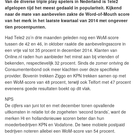
Van de diverse triple play spelers in Nederland is Tele2
afgelopen tijd het meest gedaald in populariteit. Kijkend
naar de mate van aanbevelen zakte de Word-of-Mouth score
van het merk in het laatste kwartaal van 2014 met ongeveer
tien procentpunten.
Had Tele2 zo’n drie maanden geleden nog een WoM-score
tussen de 42 en 46, in oktober raakte die aanbevelingsscore in
een vrije val tot 35 procent in december 2014. Klanten van
Online.nl raden hun aanbieder het minst aan bij vrienden of
bekenden, respectievelijk 32 procent. Sinds de zomer ontving de
Consumentenbond ook meer klachten over deze specifieke
provider. Bovenin trekken Ziggo en KPN trekken samen op met
een WoM-score van 48 procent, terwijl ook Telfort met 47 procent
eveneens goede resultaten boekt op dit vlak.
NPS
De cijfers van juni tot en met december tonen opvallende
uitkomsten in relatie tot de zogeheten ‘second brands’, want de
merken Hi en hollandsnieuwe scoren beter dan hun
moederbedrijven KPN en Vodafone. De twee mobiele postpaid
bedrijven noteren allebei een WoM-score van 54 procent.