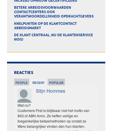
INCASSO OPNIEUW GECERTIFICEERD
BETERE ARBEIDSVOORWAARDEN
CONTACTCENTERS OOK
VERANTWOORDELIJKHEID OPDRACHTGEVERS
KNELPUNTEN OP DE KLANTCONTACT
ARBEIDSMARKT
DE KLANT CENTRAAL, NU DE KLANTENSERVICE
NOG!
REACTIES
PEOPLE
RECENT
POPULAR
Stijn Hommes
Wat nu?
Customers First is blijkbaar niet het motto van
ING of ABN Amro. Ze heffen veilige en
toegankelijke betaalmethoden op omdat ze
Wero belangrijker vinden dan hun klanten.