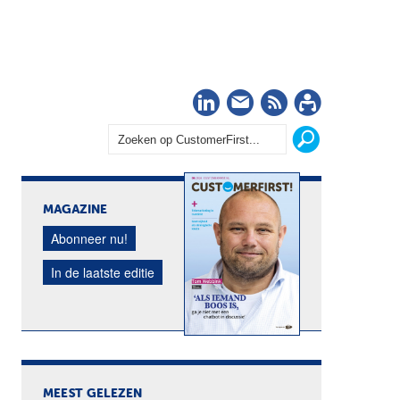
LinkedIn
Nieuwsbrief
RSS
Abonn
MAGAZINE
Abonneer nu!
In de laatste editie
MEEST GELEZEN