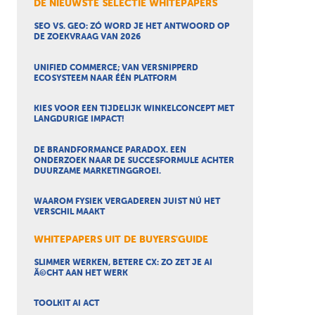
DE NIEUWSTE SELECTIE WHITEPAPERS
SEO VS. GEO: ZÓ WORD JE HET ANTWOORD OP
DE ZOEKVRAAG VAN 2026
UNIFIED COMMERCE; VAN VERSNIPPERD
ECOSYSTEEM NAAR ÉÉN PLATFORM
KIES VOOR EEN TIJDELIJK WINKELCONCEPT MET
LANGDURIGE IMPACT!
DE BRANDFORMANCE PARADOX. EEN
ONDERZOEK NAAR DE SUCCESFORMULE ACHTER
DUURZAME MARKETINGGROEI.
WAAROM FYSIEK VERGADEREN JUIST NÚ HET
VERSCHIL MAAKT
WHITEPAPERS UIT DE BUYERS'GUIDE
SLIMMER WERKEN, BETERE CX: ZO ZET JE AI
Ã©CHT AAN HET WERK
TOOLKIT AI ACT