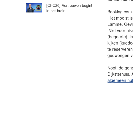
[CFC26] Vertrouwen begint
in het brein
Booking.com
‘Het mooist is
Lamme. Gevra
‘Niet voor nik
(begeerte), l
kijken (kudd
te reserveren
gedwongen voe
Noot: de ge
Dijksterhuis,
algemeen nu