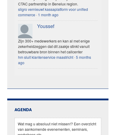
CTAC partnership in Benelux region.
sligro vernieuwt kassaplatform voor unified
commerce
·
1 month ago
Youssef
Zijn 300+ medewerkers en kan al met enige
zekerheidzeggen dat dit zaakje stinkt vanuit
betrouwbare bron binnen het callcenter
hm sluit klantenservice maastricht
·
5 months
ago
AGENDA
Wat mag u absoluut niet missen!? Een overzicht
van aankomende evenementen, seminars,
workshops etc.