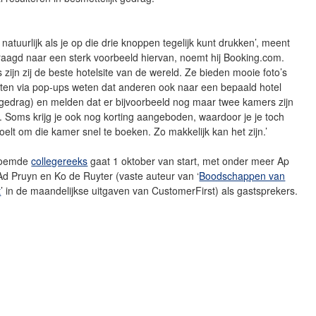
 natuurlijk als je op die drie knoppen tegelijk kunt drukken’, meent
agd naar een sterk voorbeeld hiervan, noemt hij Booking.com.
s zijn zij de beste hotelsite van de wereld. Ze bieden mooie foto’s
aten via pop-ups weten dat anderen ook naar een bepaald hotel
egedrag) en melden dat er bijvoorbeeld nog maar twee kamers zijn
. Soms krijg je ook nog korting aangeboden, waardoor je je toch
lt om die kamer snel te boeken. Zo makkelijk kan het zijn.’
noemde
collegereeks
gaat 1 oktober van start, met onder meer Ap
 Ad Pruyn en Ko de Ruyter (vaste auteur van ‘
Boodschappen van
t
’ in de maandelijkse uitgaven van CustomerFirst) als gastsprekers.