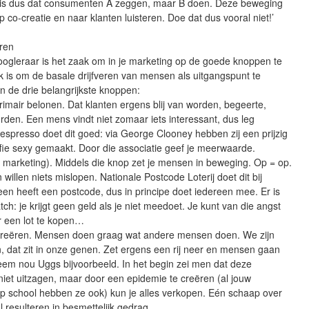
s dus dat consumenten A zeggen, maar B doen. Deze beweging
p co-creatie en naar klanten luisteren. Doe dat dus vooral niet!’
eren
oogleraar is het zaak om in je marketing op de goede knoppen te
 is om de basale drijfveren van mensen als uitgangspunt te
jn de drie belangrijkste knoppen:
 primair belonen. Dat klanten ergens blij van worden, begeerte,
rden. Een mens vindt niet zomaar iets interessant, dus leg
spresso doet dit goed: via George Clooney hebben zij een prijzig
fie sexy gemaakt. Door die associatie geef je meerwaarde.
r marketing). Middels die knop zet je mensen in beweging. Op = op.
illen niets mislopen. Nationale Postcode Loterij doet dit bij
reen heeft een postcode, dus in principe doet iedereen mee. Er is
tch: je krijgt geen geld als je niet meedoet. Je kunt van die angst
 een lot te kopen…
creëren. Mensen doen graag wat andere mensen doen. We zijn
n, dat zit in onze genen. Zet ergens een rij neer en mensen gaan
eem nou Uggs bijvoorbeeld. In het begin zei men dat deze
iet uitzagen, maar door een epidemie te creëren (al jouw
op school hebben ze ook) kun je alles verkopen. Eén schaap over
 resulteren in besmettelijk gedrag.