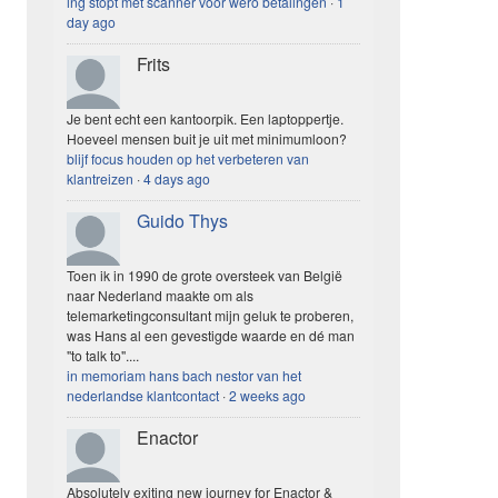
ing stopt met scanner voor wero betalingen
·
1
day ago
Frits
Je bent echt een kantoorpik. Een laptoppertje.
Hoeveel mensen buit je uit met minimumloon?
blijf focus houden op het verbeteren van
klantreizen
·
4 days ago
Guido Thys
Toen ik in 1990 de grote oversteek van België
naar Nederland maakte om als
telemarketingconsultant mijn geluk te proberen,
was Hans al een gevestigde waarde en dé man
"to talk to"....
in memoriam hans bach nestor van het
nederlandse klantcontact
·
2 weeks ago
Enactor
Absolutely exiting new journey for Enactor &