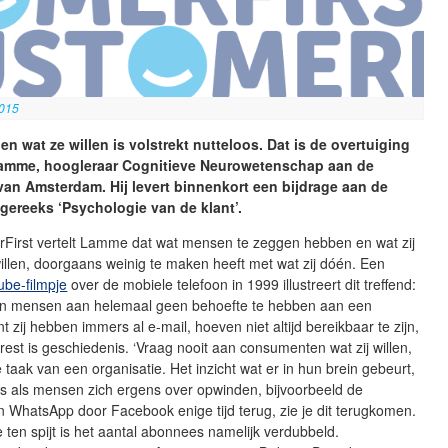
2015
en wat ze willen is volstrekt nutteloos. Dat is de overtuiging
Lamme, hoogleraar Cognitieve Neurowetenschap aan de
 van Amsterdam. Hij levert binnenkort een bijdrage aan de
gereeks ‘Psychologie van de klant’.
First vertelt Lamme dat wat mensen te zeggen hebben en wat zij
illen, doorgaans weinig te maken heeft met wat zij dóén. Een
be-filmpje
over de mobiele telefoon in 1999 illustreert dit treffend:
en mensen aan helemaal geen behoefte te hebben aan een
t zij hebben immers al e-mail, hoeven niet altijd bereikbaar te zijn,
 rest is geschiedenis. ‘Vraag nooit aan consumenten wat zij willen,
e taak van een organisatie. Het inzicht wat er in hun brein gebeurt,
elfs als mensen zich ergens over opwinden, bijvoorbeeld de
 WhatsApp door Facebook enige tijd terug, zie je dit terugkomen.
 ten spijt is het aantal abonnees namelijk verdubbeld.