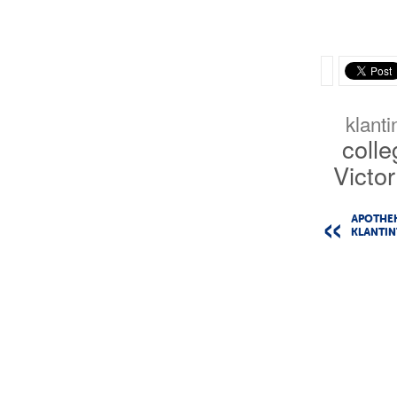
klanti
coll
Victo
APOTHE
KLANTIN