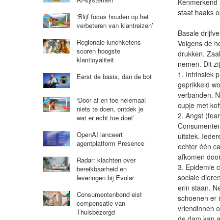
Kenmerkend i
staat haaks o
‘Blijf focus houden op het
verbeteren van klantreizen’
Basale drijfv
Regionale lunchketens
Volgens de h
scoren hoogste
drukken. Zaak
klantloyaliteit
nemen. Dit zi
1. Intrinsiek
Eerst de basis, dan de bot
geprikkeld wo
verbanden. Ne
‘Door af en toe helemaal
cupje met kof
niets te doen, ontdek je
2. Angst (fea
wat er echt toe doet’
Consumenten w
OpenAI lanceert
uitstek. Iede
agentplatform Presence
echter één ca
afkomen door
Radar: klachten over
3. Epidemie 
bereikbaarheid en
sociale diere
leveringen bij Evolar
erin staan. N
Consumentenbond eist
schoenen er n
compensatie van
vriendinnen 
Thuisbezorgd
de dam kan al