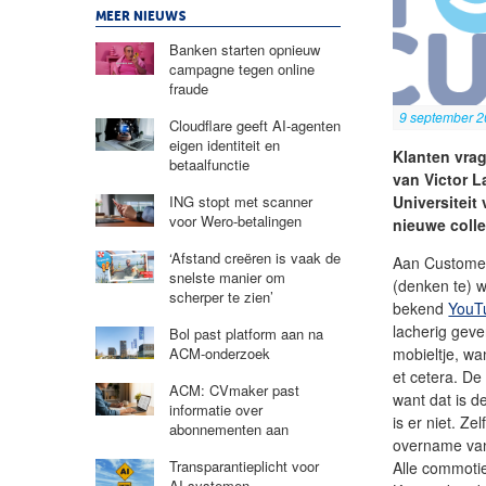
MEER NIEUWS
Banken starten opnieuw
campagne tegen online
fraude
9 september 
Cloudflare geeft AI-agenten
eigen identiteit en
Klanten vrag
betaalfunctie
van Victor 
Universiteit
ING stopt met scanner
voor Wero-betalingen
nieuwe colle
‘Afstand creëren is vaak de
Aan Customer
snelste manier om
(denken te) w
scherper te zien’
bekend
YouTu
lacherig gev
Bol past platform aan na
mobieltje, wan
ACM-onderzoek
et cetera. De
ACM: CVmaker past
want dat is d
informatie over
is er niet. Z
abonnementen aan
overname van
Transparantieplicht voor
Alle commotie
AI-systemen