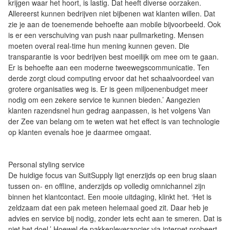
krijgen waar het hoort, is lastig. Dat heeft diverse oorzaken.
Allereerst kunnen bedrijven niet bijbenen wat klanten willen. Dat
zie je aan de toenemende behoefte aan mobile bijvoorbeeld. Ook
is er een verschuiving van push naar pullmarketing. Mensen
moeten overal real-time hun mening kunnen geven. Die
transparantie is voor bedrijven best moeilijk om mee om te gaan.
Er is behoefte aan een moderne tweewegscommunicatie. Ten
derde zorgt cloud computing ervoor dat het schaalvoordeel van
grotere organisaties weg is. Er is geen miljoenenbudget meer
nodig om een zekere service te kunnen bieden.’ Aangezien
klanten razendsnel hun gedrag aanpassen, is het volgens Van
der Zee van belang om te weten wat het effect is van technologie
op klanten evenals hoe je daarmee omgaat.
Personal styling service
De huidige focus van SuitSupply ligt enerzijds op een brug slaan
tussen on- en offline, anderzijds op volledig omnichannel zijn
binnen het klantcontact. Een mooie uitdaging, klinkt het. ‘Het is
zeldzaam dat een pak meteen helemaal goed zit. Daar heb je
advies en service bij nodig, zonder iets echt aan te smeren. Dat is
niet het doel.’ Hoewel de pakkenleverancier via internet probeert