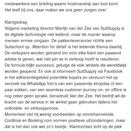
medewerkers een briefing waarin hostmanship aan bod komt.
Het leeft bij ons, daar maken we ons geen zorgen over.’
Klantgedrag
Volgens marketing director Martijn van der Zee van SuitSupply is
de digitale technologie niet leidend, maar de manier waarop
mensen ermee omgaan. De pakkenleverancier richtte een
Suitschool op. ‘Attention for detail’ is het leidende thema daarbij.
De verkopers worden getraind om voor elke klant een passend
advies te geven, wat niet per se in verkoop hoeft te resulteren.
De formule blijkt succesvol, getuige de vele winkels die wereldwijd
worden geopend. En ook al informeert SuitSupply via Facebook
in het adherentiegebied potentiële kopers en verstuurt het op
verzoek via WhatsApp foto’s van een passende stropdas of een
paar sokken, van een seamless customer journey on- en offline is
nog zeker geen sprake, benadrukt Van der Zee. Het bedrijf wil de
kracht van de service in de winkel gaan gebruiken tijdens het
oriëntatie- en verkoopproces.
Momenteel ziet hij weinig voorbeelden op omnichannelvlak.
Coolblue en Booking.com vormen positieve uitzonderingen, maar
dat is het dan ook wel zo’n beetje. ‘Klantcontact écht op de plek