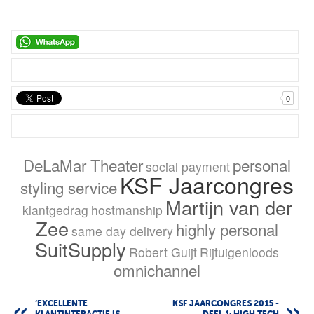
0
DeLaMar Theater
personal
social payment
KSF Jaarcongres
styling service
Martijn van der
klantgedrag
hostmanship
Zee
highly personal
same day delivery
SuitSupply
Robert Guijt
Rijtuigenloods
omnichannel
‘EXCELLENTE
KSF JAARCONGRES 2015 -