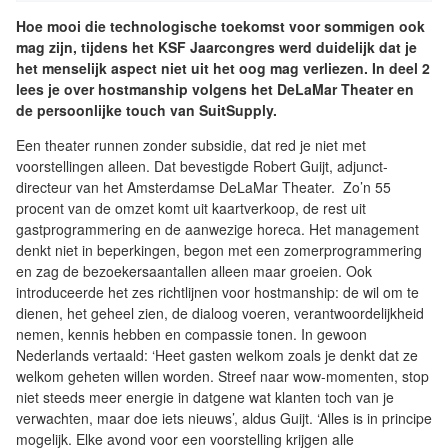
Hoe mooi die technologische toekomst voor sommigen ook
mag zijn, tijdens het KSF Jaarcongres werd duidelijk dat je
het menselijk aspect niet uit het oog mag verliezen. In deel 2
lees je over hostmanship volgens het DeLaMar Theater en
de persoonlijke touch van SuitSupply.
Een theater runnen zonder subsidie, dat red je niet met
voorstellingen alleen. Dat bevestigde Robert Guijt, adjunct-
directeur van het Amsterdamse DeLaMar Theater. Zo’n 55
procent van de omzet komt uit kaartverkoop, de rest uit
gastprogrammering en de aanwezige horeca. Het management
denkt niet in beperkingen, begon met een zomerprogrammering
en zag de bezoekersaantallen alleen maar groeien. Ook
introduceerde het zes richtlijnen voor hostmanship: de wil om te
dienen, het geheel zien, de dialoog voeren, verantwoordelijkheid
nemen, kennis hebben en compassie tonen. In gewoon
Nederlands vertaald: ‘Heet gasten welkom zoals je denkt dat ze
welkom geheten willen worden. Streef naar wow-momenten, stop
niet steeds meer energie in datgene wat klanten toch van je
verwachten, maar doe iets nieuws’, aldus Guijt. ‘Alles is in principe
mogelijk. Elke avond voor een voorstelling krijgen alle