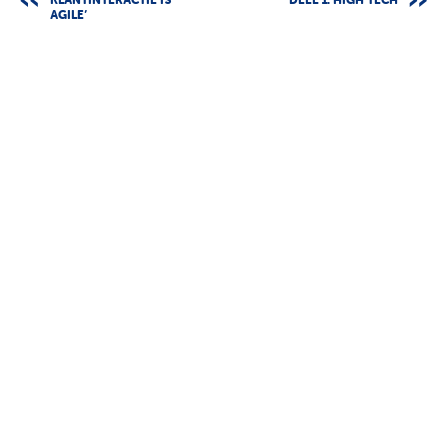
KLANTINTERACTIE IS
DEEL 1: HIGH TECH
AGILE’