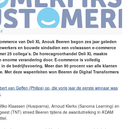
16
ommerce van Deli XL Anouk Beeren begon zes jaar geleden
dewerkers en bouwde sindsdien een volwassen e-commerce
met 25 collega’s. De horecagroothandel Deli XL maakte
n enorme verandering door. E-commerce is volledig
 in de bedrijfsvoering. Meer dan 90 procent van alle klanten
ne. Met deze wapenfeiten won Beeren de Digital Transformers
ert van Geffen (Philips) op, die vorig jaar de eerste winnaar was
s
.
lko Klaassen (Husqvarna), Arnoud Klerkx (Sanoma Learning) en
eest (TNT) streed Beeren tijdens de awarduitreiking in A’DAM
itel.