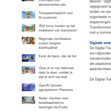
Beeren: ‘Digi
abonnementen aan
uitgegroeid t
vinden en ee
Transparantieplicht voor
organisatie i
AI-systemen
inspanningen 
‘Blijf focus houden op het
Transformers
verbeteren van klantreizen’
met e-commerc
Regionale lunchketens
Digitale oms
scoren hoogste
klantloyaliteit
De Digital Tr
een bijzonder
Eerst de basis, dan de bot
transformati
die plaatsvin
‘Door af en toe helemaal
waardenetwe
niets te doen, ontdek je
wat er echt toe doet’
De Digital Tr
OpenAI lanceert
agentplatform Presence
Radar: klachten over
bereikbaarheid en
leveringen bij Evolar