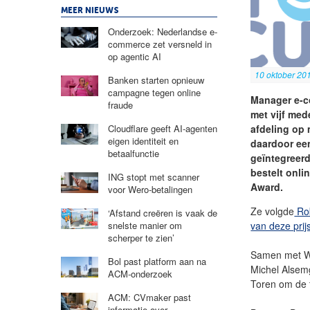
MEER NIEUWS
Onderzoek: Nederlandse e-
commerce zet versneld in
op agentic AI
10 oktober 20
Banken starten opnieuw
campagne tegen online
Manager e-c
fraude
met vijf me
afdeling op 
Cloudflare geeft AI-agenten
eigen identiteit en
daardoor ee
betaalfunctie
geïntegreerd
bestelt onli
ING stopt met scanner
Award.
voor Wero-betalingen
Ze volgde
Rob
‘Afstand creëren is vaak de
van deze prij
snelste manier om
scherper te zien’
Samen met Wi
Bol past platform aan na
Michel Alsemg
ACM-onderzoek
Toren om de t
ACM: CVmaker past
informatie over