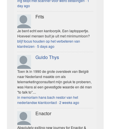
ing stopt met scanner voor wero betalingen
·
1
day ago
Frits
Je bent echt een kantoorpik. Een laptoppertje.
Hoeveel mensen buit je uit met minimumloon?
blijf focus houden op het verbeteren van
klantreizen
·
5 days ago
Guido Thys
Toen ik in 1990 de grote oversteek van België
naar Nederland maakte om als
telemarketingconsultant mijn geluk te proberen,
was Hans al een gevestigde waarde en dé man
"to talk to"....
in memoriam hans bach nestor van het
nederlandse klantcontact
·
2 weeks ago
Enactor
Absolutely exiting new journey for Enactor &