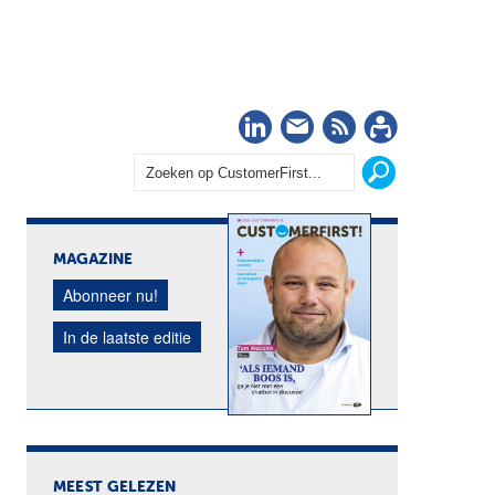
LinkedIn
Nieuwsbrief
RSS
Abonn
MAGAZINE
Abonneer nu!
In de laatste editie
MEEST GELEZEN