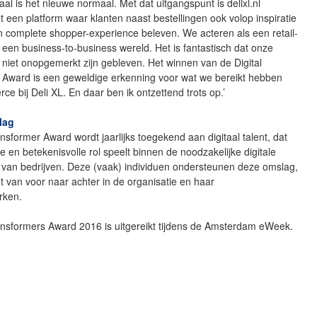
taal is het nieuwe normaal. Met dat uitgangspunt is delixl.nl
ot een platform waar klanten naast bestellingen ook volop inspiratie
n complete shopper-experience beleven. We acteren als een retail-
n een business-to-business wereld. Het is fantastisch dat onze
niet onopgemerkt zijn gebleven. Het winnen van de Digital
 Award is een geweldige erkenning voor wat we bereikt hebben
e bij Deli XL. En daar ben ik ontzettend trots op.’
lag
ansformer Award wordt jaarlijks toegekend aan digitaal talent, dat
e en betekenisvolle rol speelt binnen de noodzakelijke digitale
e van bedrijven. Deze (vaak) individuen ondersteunen deze omslag,
dt van voor naar achter in de organisatie en haar
rken.
ansformers Award 2016 is uitgereikt tijdens de Amsterdam eWeek.