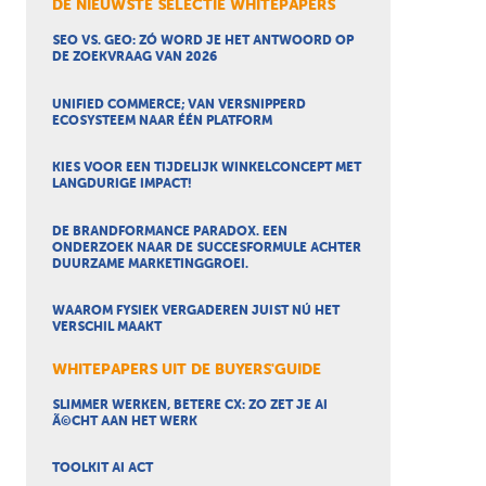
DE NIEUWSTE SELECTIE WHITEPAPERS
SEO VS. GEO: ZÓ WORD JE HET ANTWOORD OP
DE ZOEKVRAAG VAN 2026
UNIFIED COMMERCE; VAN VERSNIPPERD
ECOSYSTEEM NAAR ÉÉN PLATFORM
KIES VOOR EEN TIJDELIJK WINKELCONCEPT MET
LANGDURIGE IMPACT!
DE BRANDFORMANCE PARADOX. EEN
ONDERZOEK NAAR DE SUCCESFORMULE ACHTER
DUURZAME MARKETINGGROEI.
WAAROM FYSIEK VERGADEREN JUIST NÚ HET
VERSCHIL MAAKT
WHITEPAPERS UIT DE BUYERS'GUIDE
SLIMMER WERKEN, BETERE CX: ZO ZET JE AI
Ã©CHT AAN HET WERK
TOOLKIT AI ACT