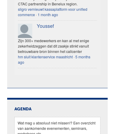
CTAC partnership in Benelux region.
sligro vernieuwt kassaplatform voor unified
commerce
·
1 month ago
Youssef
Zijn 300+ medewerkers en kan al met enige
zekerheidzeggen dat dit zaakje stinkt vanuit
betrouwbare bron binnen het callcenter
hm sluit klantenservice maastricht
·
5 months
ago
AGENDA
Wat mag u absoluut niet missen!? Een overzicht
van aankomende evenementen, seminars,
workshops etc.