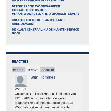
INCASSO OPNIEUW GECERTIFICEERD
BETERE ARBEIDSVOORWAARDEN
CONTACTCENTERS OOK
VERANTWOORDELIJKHEID OPDRACHTGEVERS
KNELPUNTEN OP DE KLANTCONTACT
ARBEIDSMARKT
DE KLANT CENTRAAL, NU DE KLANTENSERVICE
NOG!
REACTIES
PEOPLE
RECENT
POPULAR
Stijn Hommes
Wat nu?
Customers First is blijkbaar niet het motto van
ING of ABN Amro. Ze heffen veilige en
toegankelijke betaalmethoden op omdat ze
Wero belangrijker vinden dan hun klanten.